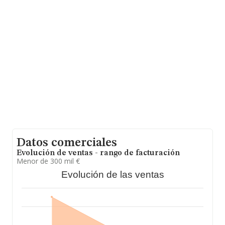
promedio de la facturación entre todas las empresas es
de 82 mil euros. En relación con la información de la
provincia de Madrid, en la base de datos INFORMA
constan 12241 empresas, con ventas en 2021 de hasta
1.011 millones de euros. Con el fin de ampliar la
información relativa a las compañías, la antigüedad
alcanza los 16 años desde la constitución. La media de
empleados de las empresas es de 2.
Datos comerciales
Evolución de ventas - rango de facturación
Menor de 300 mil €
Evolución de las ventas