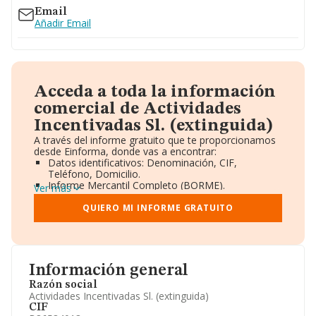
Email
Añadir Email
Acceda a toda la información
comercial de Actividades
Incentivadas Sl. (extinguida)
A través del informe gratuito que te proporcionamos
desde Einforma, donde vas a encontrar:
Datos identificativos: Denominación, CIF,
Teléfono, Domicilio.
Informe Mercantil Completo (BORME).
Ver más
Gráficos de Evolución Ventas y Empleados.
Consejo de Administración y Administradores.
QUIERO MI INFORME GRATUITO
Directivos y Ejecutivos.
Accionistas.
Participaciones y Vinculaciones en otras empresas.
Artículos de prensa publicados sobre la empresa.
Información oficial y registral complementaria.
Información general
Razón social
Actividades Incentivadas Sl. (extinguida)
CIF