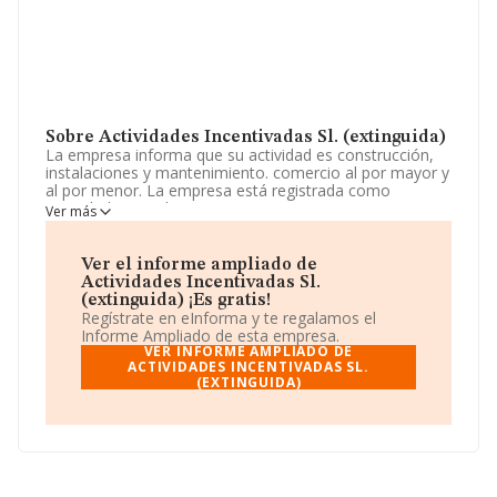
Sobre Actividades Incentivadas Sl. (extinguida)
La empresa informa que su actividad es construcción,
instalaciones y mantenimiento. comercio al por mayor y
al por menor. La empresa está registrada como
Sociedad Limitada. Tiene CNAE: 5630 -
Ver más
'Establecimientos de bebidas'. No realiza actividad de
importación y/o exportación.
Ver el informe ampliado de
El número de empleados ha disminuido un 100% y
Actividades Incentivadas Sl.
atendiendo a los datos disponibles en INFORMA, el
(extinguida) ¡Es gratis!
número de empleados de la compañía ha estado por
Regístrate en eInforma y te regalamos el
debajo de la media de sector.
Informe Ampliado de esta empresa.
VER INFORME AMPLIADO DE
La empresa española
ACTIVIDADES INCENTIVADAS SL.
Actividades Incentivadas S.L.
(EXTINGUIDA)
(extinguida)
, con CIF B86534013, está situada en
Paseo Imperial núm. 89 Loc 13, (28005), Madrid,
Madrid.
En relación con el sector y disponiendo de los datos de
hasta 66.566 empresas, a nivel nacional la facturación
asciende a 5.524 millones de euros y se estima que el