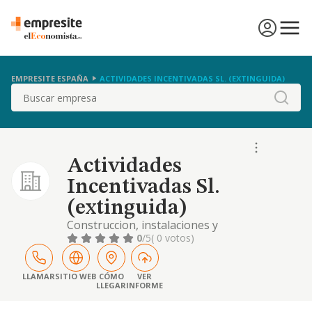
EMPRESITE ESPAÑA
ACTIVIDADES INCENTIVADAS SL. (EXTINGUIDA)
Buscar
Actividades
Incentivadas Sl.
(extinguida)
Construccion, instalaciones y
mantenimiento. comercio al por mayor y al
0
/5
( 0 votos)
por menor..
LLAMAR
SITIO WEB
CÓMO
VER
LLEGAR
INFORME