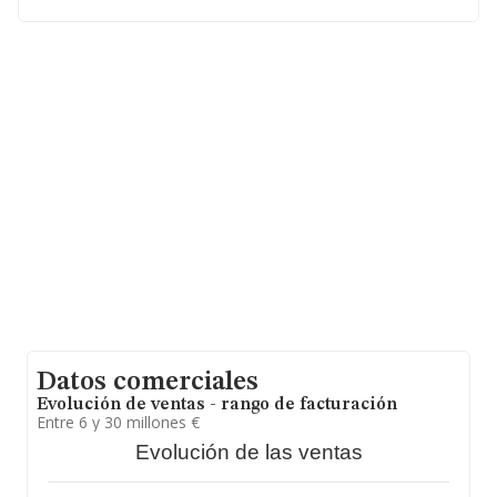
En base a la información de la que dispone INFORMA
sobre 13.290 compañías, a nivel nacional la facturación
asciende a 1.658 millones de euros y el promedio de la
facturación de ventas entre todas las compañías
asciende a los 124 mil euros. En relación con la
información de la provincia de Madrid, en la base de
datos INFORMA constan 2755 empresas, con ventas en
el año 2017 de 425 millones de euros. Con el fin de
ampliar la información relativa a las compañías, la
media de empleados es de 2. La media de antigüedad
desde la constitución es de 20 años.
Datos comerciales
Evolución de ventas - rango de facturación
Entre 6 y 30 millones €
Evolución de las ventas