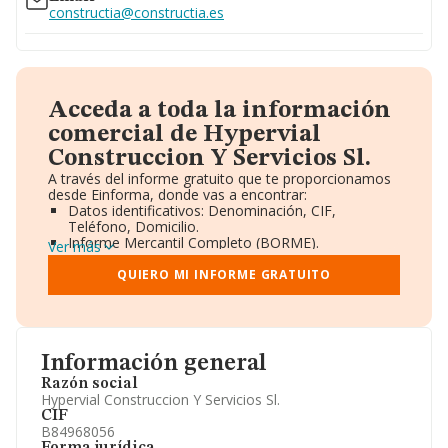
constructia@constructia.es
Acceda a toda la información
comercial de Hypervial
Construccion Y Servicios Sl.
A través del informe gratuito que te proporcionamos
desde Einforma, donde vas a encontrar:
Datos identificativos: Denominación, CIF,
Teléfono, Domicilio.
Informe Mercantil Completo (BORME).
Ver más
Gráficos de Evolución Ventas y Empleados.
Consejo de Administración y Administradores.
QUIERO MI INFORME GRATUITO
Directivos y Ejecutivos.
Accionistas.
Participaciones y Vinculaciones en otras empresas.
Artículos de prensa publicados sobre la empresa.
Información oficial y registral complementaria.
Información general
Razón social
Hypervial Construccion Y Servicios Sl.
CIF
B84968056