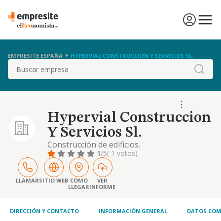
EMPRESITE ESPAÑA
HYPERVIAL CONSTRUCCION Y SERVICIOS SL.
Buscar
Hypervial Construccion
Y Servicios Sl.
Construcción de edificios.
1
/5
( 1 votos)
LLAMAR
SITIO WEB
CÓMO
VER
LLEGAR
INFORME
DIRECCIÓN Y CONTACTO
INFORMACIÓN GENERAL
DATOS COM