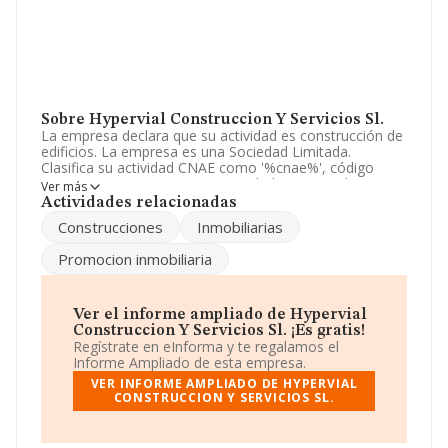
Sobre Hypervial Construccion Y Servicios Sl.
La empresa declara que su actividad es construcción de
edificios. La empresa es una Sociedad Limitada.
Clasifica su actividad CNAE como '%cnae%', código
4335. La empresa no tiene actividad en mercados
Ver más
exteriores.
Actividades relacionadas
Construcciones
Inmobiliarias
La plantilla ha crecido un 150% y según las cifras
existentes en la base de datos de INFORMA, el número
Promocion inmobiliaria
de empleados ha estado por encima de la media de
sector.
Para más información es posible contactar a través del
Ver el informe ampliado de Hypervial
teléfono 918080803 y el correo electrónico es
Construccion Y Servicios Sl. ¡Es gratis!
constructia@constructia.es
.
Regístrate en eInforma y te regalamos el
Informe Ampliado de esta empresa.
La sociedad
Hypervial Construcción y Servicios S.L
,
VER INFORME AMPLIADO DE HYPERVIAL
con NIF B84968056, tiene su domicilio social
CONSTRUCCION Y SERVICIOS SL.
establecido en Calle Peña Huevera núm. 1, (28391), en
el municipio de Valdelaguna, Madrid.