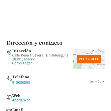
Dirección y contacto
Dirección
Calle Peña Huevera, 1, Valdelaguna,
28391, Madrid
VER EN MAPA
Como llegar
Teléfono
Ver más
918080803
662...
Web
Ver teléfono 662...
Añadir Web
Email