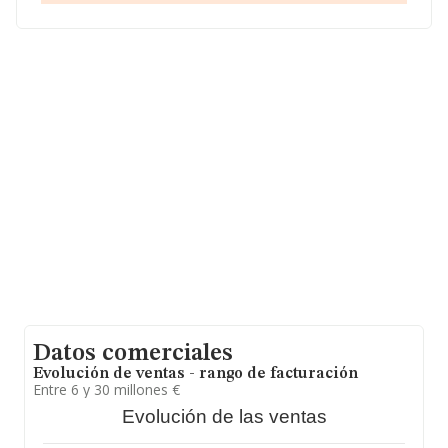
página web aquí:
www.ontime.es
.
La empresa
Actividades Logisticas Vascas
Sociedad Limitada (extinguida)
, NIF B95567830, se
encuentra en Poligono Torrelarragoiti Ed A núm. 7,
(48170), en el municipio de Zamudio, en Vizcaya, País
Vasco.
Con los datos a disposición de INFORMA sobre 3.205
empresas pertenecientes al sector, a nivel nacional la
facturación asciende a 3.032 millones de euros y la
media entre todas las compañías es de 946 mil euros
de ventas en 2020. Respecto a la información de la
provincia (hablamos de Vizcaya), en la base de datos de
INFORMA aparecen 97 empresas, cuyas ventas han
obtenido los 21 millones de euros. Con el fin de ampliar
la información relativa a las compañías, los empleados
de media son 7; la media de antigüedad desde la
constitución es de 13 años.
Datos comerciales
Evolución de ventas - rango de facturación
Entre 6 y 30 millones €
Evolución de las ventas