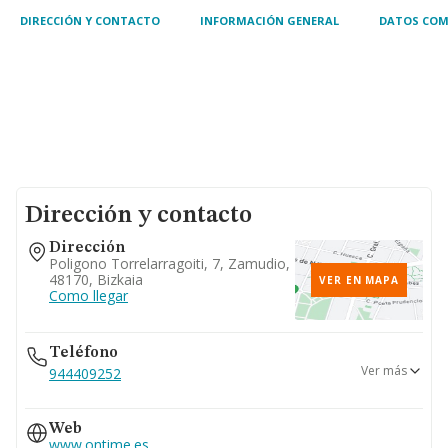
DIRECCIÓN Y CONTACTO
INFORMACIÓN GENERAL
DATOS COM
Dirección y contacto
Dirección
Poligono Torrelarragoiti, 7, Zamudio,
48170, Bizkaia
VER EN MAPA
Como llegar
Teléfono
Ver más
944409252
944409253
Web
913335298
www.ontime.es