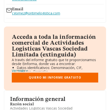
902110335
Email
cgomez@ontimelogistica.com
Acceda a toda la información
comercial de Actividades
Logisticas Vascas Sociedad
Limitada (extinguida)
A través del informe gratuito que te proporcionamos
desde Einforma, donde vas a encontrar:
Datos identificativos: Denominación, CIF,
Ver más
Teléfono, Domicilio.
Informe Mercantil Completo (BORME).
QUIERO MI INFORME GRATUITO
Gráficos de Evolución Ventas y Empleados.
Consejo de Administración y Administradores.
Directivos y Ejecutivos.
Accionistas.
Participaciones y Vinculaciones en otras empresas.
Información general
Artículos de prensa publicados sobre la empresa.
Información oficial y registral complementaria.
Razón social
Actividades Logisticas Vascas Sociedad