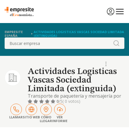
EMPRESITE
ACTIVIDADES LOGISTICAS VASCAS SOCIEDAD LIMITADA
ESPAÑA
(EXTINGUIDA)
Buscar
Actividades Logisticas
Vascas Sociedad
Limitada (extinguida)
Transporte de paquetería y mensajería por
carretera. realización de paquetizados.
0
/5
( 0 votos)
LLAMAR
SITIO WEB
CÓMO
VER
LLEGAR
INFORME