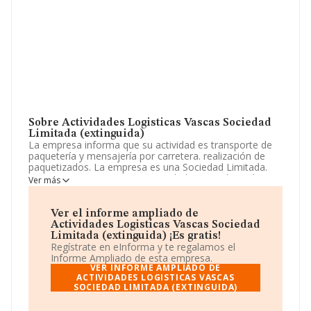
Sobre Actividades Logisticas Vascas Sociedad
Limitada (extinguida)
La empresa informa que su actividad es transporte de
paquetería y mensajería por carretera. realización de
paquetizados. La empresa es una Sociedad Limitada.
Tiene CNAE: 5320 - 'Otras actividades postales y de
Ver más
correos'. No realiza actividad de importación y/o
exportación.
Ver el informe ampliado de
El número de empleados ha disminuido un 26% y según
Actividades Logisticas Vascas Sociedad
las cifras existentes en la base de datos de INFORMA, el
Limitada (extinguida) ¡Es gratis!
número de empleados ha estado por encima de la
Regístrate en eInforma y te regalamos el
media de sector.
Informe Ampliado de esta empresa.
VER INFORME AMPLIADO DE
Es posible ponerse en contacto con la empresa a través
ACTIVIDADES LOGISTICAS VASCAS
SOCIEDAD LIMITADA (EXTINGUIDA)
del teléfono 944409252 y su correo es
cgomez@ontimelogistica.com
. Puedes consultar su