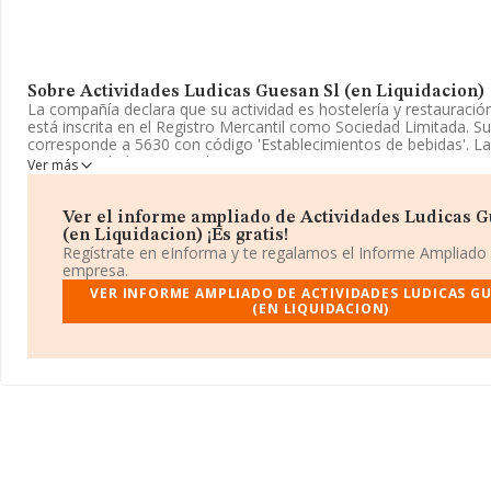
Sobre Actividades Ludicas Guesan Sl (en Liquidacion)
La compañía declara que su actividad es hostelería y restauració
está inscrita en el Registro Mercantil como Sociedad Limitada. 
corresponde a 5630 con código 'Establecimientos de bebidas'. 
tiene actividad en mercados exteriores.
Ver más
Su teléfono es 924414397.
Ver el informe ampliado de Actividades Ludicas G
La empresa española
Actividades Ludicas Guesan S.L (en Liq
(en Liquidacion) ¡Es gratis!
CIF B06525232, está situada en Calle San Simon núm. 4, (06192), 
Regístrate en eInforma y te regalamos el Informe Ampliado
Badajoz, Extremadura.
empresa.
VER INFORME AMPLIADO DE ACTIVIDADES LUDICAS GU
Con los datos a disposición de INFORMA sobre 66.566 empresas
(EN LIQUIDACION)
al sector, en el ámbito nacional la facturación alcanza la cifra de
euros y el promedio de la facturación de ventas entre todas las
asciende a los 82 mil euros. Como información adicional de inter
alcanza los 16 años desde la constitución. Los empleados de med