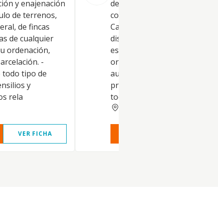
ción y enajenación
destinados a la hostelería, ta
tulo de terrenos,
como Hoteles, Restaurantes,
eral, de fincas
Cafeterías, Bares, Terrazas,
as de cualquier
discotecas, Hostales y demás
su ordenación,
establecimientos similares;
arcelación. -
organizar eventos musicales 
todo tipo de
audiovisuales. CNAE de la act
nsilios y
principal: 5630. Quedan exclu
os rela
todas aquellas ac
BADAJOZ
VER FICHA
VER INFORME
VER FIC