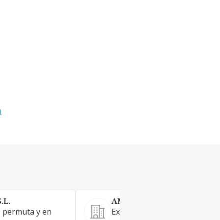
)
.L.
AMORES80 BAR DE COPAS S.
, permuta y en
Explotación de locales y edific