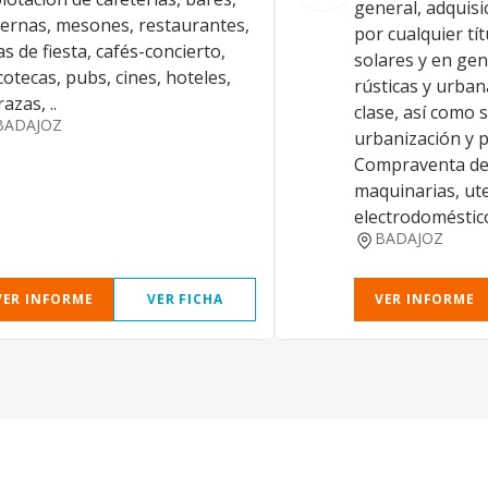
general, adquisi
ernas, mesones, restaurantes,
por cualquier tí
as de fiesta, cafés-concierto,
solares y en gen
cotecas, pubs, cines, hoteles,
rústicas y urban
razas, ..
clase, así como 
BADAJOZ
urbanización y p
Compraventa de 
maquinarias, ute
electrodoméstic
BADAJOZ
VER INFORME
VER FICHA
VER INFORME