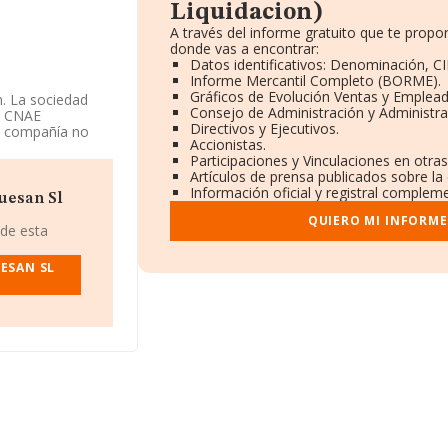
Liquidacion)
A través del informe gratuito que te prop
donde vas a encontrar:
Datos identificativos: Denominación, CI
Informe Mercantil Completo (BORME).
Gráficos de Evolución Ventas y Emplead
n. La sociedad
Consejo de Administración y Administra
Su CNAE
Directivos y Ejecutivos.
La compañía no
Accionistas.
Participaciones y Vinculaciones en otra
Artículos de prensa publicados sobre la
Información oficial y registral compleme
uesan Sl
uidacion)
, con
QUIERO MI INFORME
Villar Del Rey, en
 de esta
ESAN SL
 pertenecientes
 5.524 millones de
 compañías
és, la antigüedad
ia son 2.