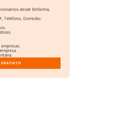
orcionamos desde Einforma,
F, Teléfono, Domicilio.
os.
dores.
s empresas.
 empresa.
ntaria.
 GRATUITO