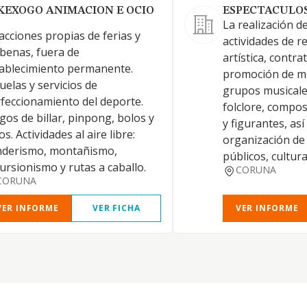
KEXOGO ANIMACION E OCIO
ESPECTACULOS 
La realización d
acciones propias de ferias y
actividades de 
benas, fuera de
artística, contra
ablecimiento permanente.
promoción de mú
uelas y servicios de
grupos musicale
feccionamiento del deporte.
folclore, compos
gos de billar, pinpong, bolos y
y figurantes, as
os. Actividades al aire libre:
organización de
nderismo, montañismo,
públicos, cultura
ursionismo y rutas a caballo.
CORUNA
CORUNA
VER INFORME
VER FICHA
VER INFORME