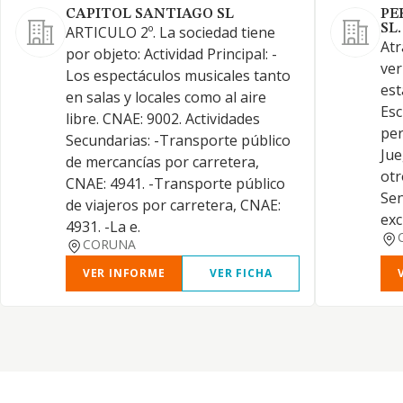
CAPITOL SANTIAGO SL
PE
SL.
ARTICULO 2º. La sociedad tiene
Atr
por objeto: Actividad Principal: -
ver
Los espectáculos musicales tanto
est
en salas y locales como al aire
Esc
libre. CNAE: 9002. Actividades
per
Secundarias: -Transporte público
Jue
de mercancías por carretera,
otr
CNAE: 4941. -Transporte público
Se
de viajeros por carretera, CNAE:
exc
4931. -La e.
CORUNA
VER INFORME
VER FICHA