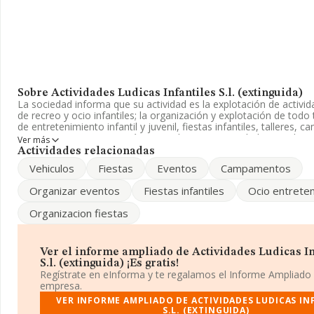
Sobre Actividades Ludicas Infantiles S.l. (extinguida)
La sociedad informa que su actividad es la explotación de activid
de recreo y ocio infantiles; la organización y explotación de todo
de entretenimiento infantil y juvenil, fiestas infantiles, talleres,
tanto en. La empresa está registrada como Sociedad Limitada. S
Ver más
es 'Otras actividades recreativas y de entretenimiento' con códig
Actividades relacionadas
empresa no tiene actividad en mercados exteriores.
Vehiculos
Fiestas
Eventos
Campamentos
La sociedad
Actividades Ludicas Infantiles S.L. (extinguida)
Organizar eventos
Fiestas infantiles
Ocio entrete
B70165766, tiene su domicilio social establecido en Lugar San Vi
(15165), en el municipio de Bergondo, en A Coruña, Galicia.
Organizacion fiestas
Con los datos a disposición de INFORMA sobre 16.000 empresas
al sector, la facturación en el ámbito nacional alcanza los 2.874 
y el promedio de la facturación de ventas entre todas las compa
Ver el informe ampliado de Actividades Ludicas In
los 179 mil euros. Teniendo en cuenta la información sobre A Co
S.l. (extinguida) ¡Es gratis!
de datos de INFORMA aparecen 291 empresas, con ventas en el
Regístrate en eInforma y te regalamos el Informe Ampliado
millones de euros. Para aportar ulterior información de interés e
empresa.
sectorial, los empleados de media son 2. La media de antigüedad
VER INFORME AMPLIADO DE ACTIVIDADES LUDICAS IN
constitución es de 14 años.
S.L. (EXTINGUIDA)