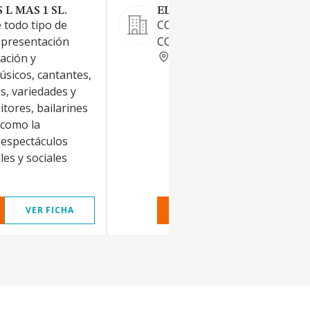
L MAS 1 SL.
ELMAJOS SL
e todo tipo de
COMERCIO DE ARTICULOS D
representación
CONFECCION Y VESTIDO.
CORUNA
tación y
sicos, cantantes,
s, variedades y
itores, bailarines
í como la
 espectáculos
les y sociales
VER FICHA
VER INFORME
VER FIC