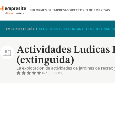
INFORMES DE EMPRESAS
DIRECTORIO DE EMPRESAS
EMPRESITE ESPAÑA
ACTIVIDADES LUDICAS INFANTILES S.L. (EXTINGUIDA
Actividades Ludicas I
(extinguida)
La explotacion de actividades de jardines de recreo y
todo tipo de eventos de entretenimiento infantil y ju
0
/5
( 0 votos)
etc; tanto en