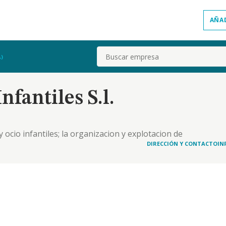
AÑA
Buscar
)
nfantiles S.l.
 ocio infantiles; la organizacion y explotacion de
venil, fiestas infantiles, talleres, campamentos,
DIRECCIÓN Y CONTACTO
IN