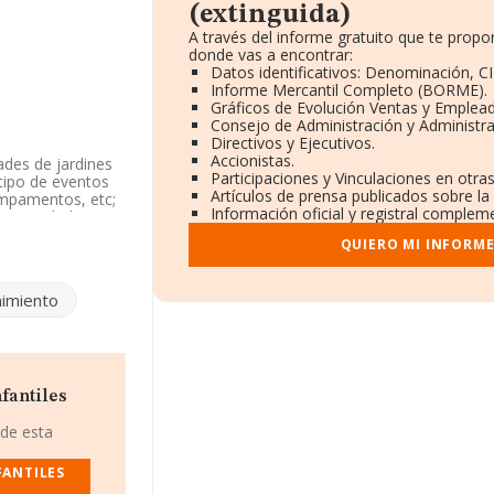
(extinguida)
A través del informe gratuito que te pro
donde vas a encontrar:
Datos identificativos: Denominación, CI
Informe Mercantil Completo (BORME).
Gráficos de Evolución Ventas y Emplea
Consejo de Administración y Administr
Directivos y Ejecutivos.
Accionistas.
ades de jardines
Participaciones y Vinculaciones en otra
 tipo de eventos
Artículos de prensa publicados sobre l
 campamentos, etc;
Información oficial y registral compleme
u actividad CNAE
o 9329. La
QUIERO MI INFORM
, con CIF
nimiento
ctorio núm. 2,
 pertenecientes
millones de euros
ñías asciende a
fantiles
ruña, en la base
 año 2008 de 26
 de esta
n el ámbito
 desde la
FANTILES