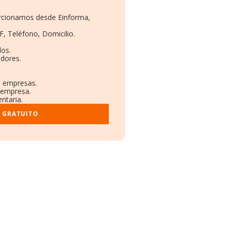
porcionamos desde Einforma,
F, Teléfono, Domicilio.
dos.
adores.
s empresas.
a empresa.
ntaria.
E GRATUITO