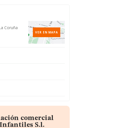
 La Coruña
VER EN MAPA
mación comercial
nfantiles S.l.