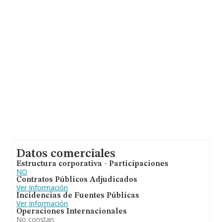
sobre 16.952 compañías, en el ámbito nacional la
facturación alcanza la cifra de 18.854 millones de euros
y se estima que el promedio de la facturación entre
todas las empresas es de 1 millón de euros. Teniendo
en cuenta la información sobre Cádiz, en la base de
datos INFORMA constan 295 empresas, con ventas de
hasta 36 millones de euros. Como información adicional
de interés, la media de antigüedad desde la constitución
es de 17 años. Los empleados de media son 3.
Datos comerciales
Estructura corporativa - Participaciones
NO
Contratos Públicos Adjudicados
Ver Información
Incidencias de Fuentes Públicas
Ver Información
Operaciones Internacionales
No constan