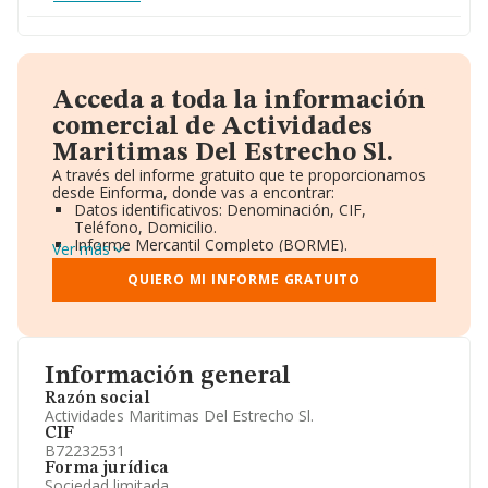
Acceda a toda la información
comercial de Actividades
Maritimas Del Estrecho Sl.
A través del informe gratuito que te proporcionamos
desde Einforma, donde vas a encontrar:
Datos identificativos: Denominación, CIF,
Teléfono, Domicilio.
Informe Mercantil Completo (BORME).
Ver más
Gráficos de Evolución Ventas y Empleados.
Consejo de Administración y Administradores.
QUIERO MI INFORME GRATUITO
Directivos y Ejecutivos.
Accionistas.
Participaciones y Vinculaciones en otras empresas.
Artículos de prensa publicados sobre la empresa.
Información oficial y registral complementaria.
Información general
Razón social
Actividades Maritimas Del Estrecho Sl.
CIF
B72232531
Forma jurídica
Sociedad limitada