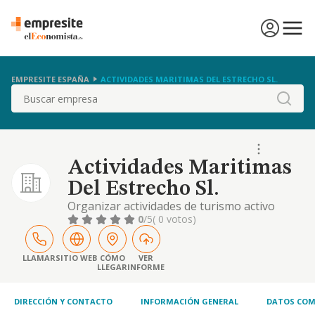
EMPRESITE ESPAÑA
ACTIVIDADES MARITIMAS DEL ESTRECHO SL.
Buscar
Actividades Maritimas
Del Estrecho Sl.
Organizar actividades de turismo activo
desarrolladas en el medio natural tales
0
/5
( 0 votos)
como: buceo o actividades subacuáticas,
bicicleta de montaña, descenso de
barrancos, descenso en bote, escalada,
LLAMAR
SITIO WEB
CÓMO
VER
LLEGAR
INFORME
esquí de rio, esquí acuático, hidropedales,
montañismo, motos acuáticas, navegación a
vela, piragõismo, qua
DIRECCIÓN Y CONTACTO
INFORMACIÓN GENERAL
DATOS COM