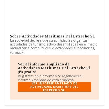
Sobre Actividades Maritimas Del Estrecho Sl.
La sociedad declara que su actividad es organizar
actividades de turismo activo desarrolladas en el medio
natural tales como: buceo o actividades subacuáticas,
bicicleta de montaña, descenso de barrancos, descenso
Ver más
en bote, escalada, esquí de rio, esquí acuático,
hidropedales, montañismo, motos acuáticas,
navegación a vela, piragõismo, qua. La empresa
Ver el informe ampliado de
aparece inscrita en el Registro Mercantil como Sociedad
Actividades Maritimas Del Estrecho Sl.
Limitada. Tiene CNAE: 7911 - 'Actividades de las
¡Es gratis!
agencias de viajes'. La compañía no tiene actividad en
Regístrate en eInforma y te regalamos el
mercados exteriores.
Informe Ampliado de esta empresa.
VER INFORME AMPLIADO DE
La empresa
Actividades Maritimas del Estrecho S.L
ACTIVIDADES MARITIMAS DEL
,
ESTRECHO SL.
B72232531, está situada en Avenida Del Mar núm. 64
Loc 1, (11160), en el municipio de Barbate, en Cádiz,
Andalucía.
En base a la información de la que dispone INFORMA