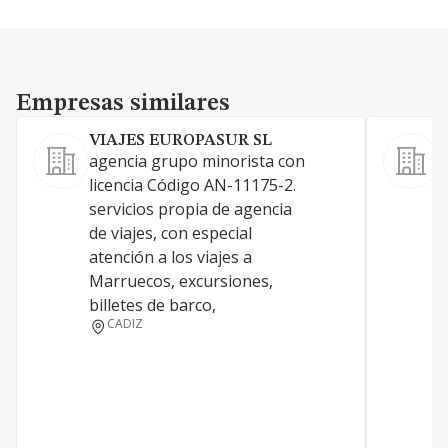
Empresas similares
Empresas similares
VIAJES EUROPASUR SL
agencia grupo minorista con
A
licencia Código AN-11175-2.
v
servicios propia de agencia
E
de viajes, con especial
r
atención a los viajes a
a
Marruecos, excursiones,
R
billetes de barco,
p
CADIZ
d