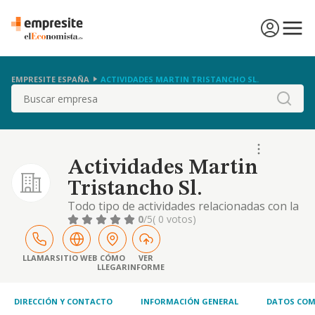
EMPRESITE ESPAÑA
ACTIVIDADES MARTIN TRISTANCHO SL.
Buscar
Actividades Martin
Tristancho Sl.
Todo tipo de actividades relacionadas con la
hostelería y restauración. cnae. 5630. cultivo
0
/5
( 0 votos)
de plantas. compra venta al por mayor y al
por menor de flor cortada. actividades
relacionadas con floristería y
LLAMAR
SITIO WEB
CÓMO
VER
LLEGAR
INFORME
ornamentación. trabajos agrícolas, diseño y
mantenimiento de jardines. compra y venta
al por ma
DIRECCIÓN Y CONTACTO
INFORMACIÓN GENERAL
DATOS COM