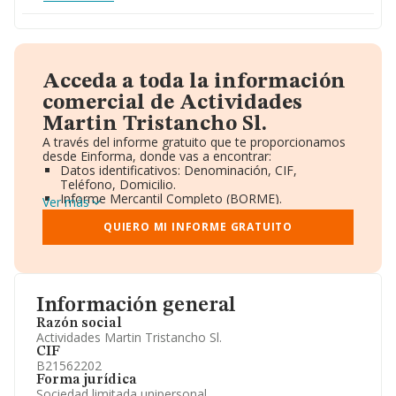
Acceda a toda la información
comercial de Actividades
Martin Tristancho Sl.
A través del informe gratuito que te proporcionamos
desde Einforma, donde vas a encontrar:
Datos identificativos: Denominación, CIF,
Teléfono, Domicilio.
Informe Mercantil Completo (BORME).
Ver más
Gráficos de Evolución Ventas y Empleados.
Consejo de Administración y Administradores.
QUIERO MI INFORME GRATUITO
Directivos y Ejecutivos.
Accionistas.
Participaciones y Vinculaciones en otras empresas.
Artículos de prensa publicados sobre la empresa.
Información oficial y registral complementaria.
Información general
Razón social
Actividades Martin Tristancho Sl.
CIF
B21562202
Forma jurídica
Sociedad limitada unipersonal