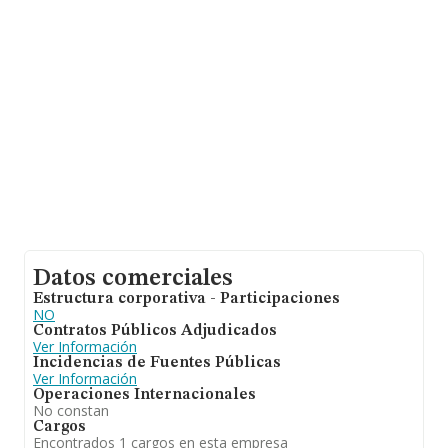
compañías alcanza los 223 mil euros. En cuanto a la
información relativa a la provincia de Huelva, en la base
de datos de INFORMA aparecen 1068 empresas, con
ventas de 123 millones de euros. Por último, con el fin
de ampliar la información relativa al ámbito de la
empresa, los empleados de media son 3; la antigüedad
desde la constitución es de 12 años.
Datos comerciales
Estructura corporativa - Participaciones
NO
Contratos Públicos Adjudicados
Ver Información
Incidencias de Fuentes Públicas
Ver Información
Operaciones Internacionales
No constan
Cargos
Encontrados 1 cargos en esta empresa