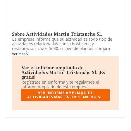
Sobre Actividades Martin Tristancho Sl.
La empresa informa que su actividad es todo tipo de
actividades relacionadas con la hostelería y
restauración. cnae. 5630. cultivo de plantas. compra
venta al por mayor y al por menor de flor cortada.
Ver más
actividades relacionadas con floristería y
ornamentación. trabajos agrícolas, diseño y
mantenimiento de jardines. compra y venta al por ma.
Ver el informe ampliado de
La empresa aparece inscrita en el Registro Mercantil
Actividades Martin Tristancho Sl. ¡Es
como Sociedad Limitada. Clasifica su actividad CNAE
gratis!
como '%cnae%', código 5611. La compañía no tiene
Regístrate en eInforma y te regalamos el
actividad en mercados exteriores.
Informe Ampliado de esta empresa.
VER INFORME AMPLIADO DE
La empresa
Actividades Martin Tristancho S.L
, con
ACTIVIDADES MARTIN TRISTANCHO SL.
CIF B21562202, tiene domicilio fiscal en Calle Huelva
núm. 8, (21291), Galaroza, Huelva, Andalucía.
Con los datos a disposición de INFORMA sobre 142.938
empresas pertenecientes al sector, la facturación en el
ámbito nacional alcanza los 31.947 millones de euros y
la media de facturación de ventas entre todas las