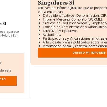
Singulares Sl
A través del informe gratuito que te propo
vas a encontrar:
Datos identificativos: Denominación, CIF,
Informe Mercantil Completo (BORME).
Gráficos de Evolución Ventas y Empleado
s Sl
Consejo de Administración y Administrad
s
Directivos y Ejecutivos.
resa aparece
Accionistas.
CNAE: 5915 -
Participaciones y Vinculaciones en otras
a actividad de
Artículos de prensa publicados sobre la 
Información oficial y registral complemen
Singulares
QUIERO MI INFORME
(08006), en el
s
483 empresas, la
uros y la media
 de esta
2,
edio. Para
CAS
 media de
 años.