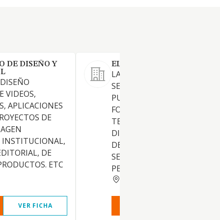
O DE DISEÑO Y
EL VOL DEL FLAMINGO S.L.
SL
LA PRODUCCION DE PELICUL
 DISEÑO
SERIES, FORMATOS
E VIDEOS,
PUBLICITARIOS Y OTROS
, APLICACIONES
FORMATOS; TANTO PARA CI
PROYECTOS DE
TELEVISION, PLATAFORMAS
MAGEN
DIGITALES O CUALQUIER ME
 INSTITUCIONAL,
DE DISTRIBUCION. CNAE 591
DITORIAL, DE
SERVICIOS RELACIONADOS 
 PRODUCTOS. ETC
PELICULAS, ETC
BARCELONA
VER FICHA
VER INFORME
VER FIC