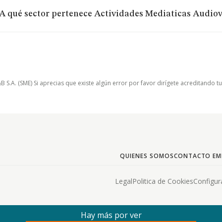
A qué sector pertenece Actividades Mediaticas Audiov
.A. (SME) Si aprecias que existe algún error por favor dirígete acreditando t
QUIENES SOMOS
CONTACTO EM
Legal
Politica de Cookies
Configur
Hay más por ver