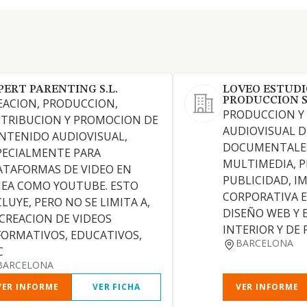
PERT PARENTING S.L.
LOVEO ESTUDI
PRODUCCION 
EACION, PRODUCCION,
PRODUCCION Y
STRIBUCION Y PROMOCION DE
AUDIOVISUAL D
NTENIDO AUDIOVISUAL,
DOCUMENTALES
PECIALMENTE PARA
MULTIMEDIA, 
ATAFORMAS DE VIDEO EN
PUBLICIDAD, I
NEA COMO YOUTUBE. ESTO
CORPORATIVA E
CLUYE, PERO NO SE LIMITA A,
DISEÑO WEB Y E
 CREACION DE VIDEOS
INTERIOR Y DE
FORMATIVOS, EDUCATIVOS,
BARCELONA
C
BARCELONA
VER INFORME
VER FICHA
VER INFORME