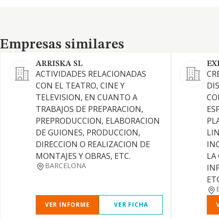
Empresas similares
Empresas similares
ARRISKA SL
EX
ACTIVIDADES RELACIONADAS
CR
CON EL TEATRO, CINE Y
DI
TELEVISION, EN CUANTO A
CO
TRABAJOS DE PREPARACION,
ES
PREPRODUCCION, ELABORACION
PL
DE GUIONES, PRODUCCION,
LI
DIRECCION O REALIZACION DE
IN
MONTAJES Y OBRAS, ETC.
LA
BARCELONA
IN
ET
VER INFORME
VER FICHA