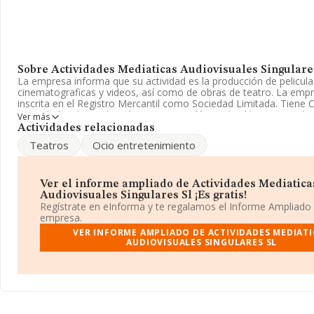
Sobre Actividades Mediaticas Audiovisuales Singulare
La empresa informa que su actividad es la producción de pelicula
cinematograficas y videos, así como de obras de teatro. La emp
inscrita en el Registro Mercantil como Sociedad Limitada. Tiene 
'Actividades de producción cinematográfica y de vídeo'. No realiz
Ver más
importación y/o exportación.
Actividades relacionadas
Teatros
Ocio entretenimiento
La sociedad española
Actividades Mediaticas Audiovisuales 
S.L
, B61924700, se encuentra en Calle Sant Eusebi núm. 62 Bj E, 
municipio de Barcelona, Cataluña.
Ver el informe ampliado de Actividades Mediatica
En relación con el sector y disponiendo de los datos de hasta 9.
Audiovisuales Singulares Sl ¡Es gratis!
facturación en el ámbito nacional alcanza los 2.639 millones de e
Regístrate en eInforma y te regalamos el Informe Ampliado
entre todas las compañías es de 278 mil euros de ventas en 201
empresa.
encontrándose la facturación de la empresa por encima del prom
VER INFORME AMPLIADO DE ACTIVIDADES MEDIATI
aportar ulterior información de interés en el ámbito sectorial, la
AUDIOVISUALES SINGULARES SL
empleados es de 2. La antigüedad desde la constitución es de 12