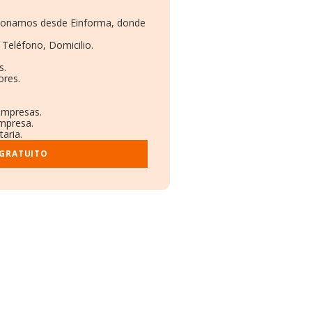
rcionamos desde Einforma, donde
 Teléfono, Domicilio.
s.
ores.
 empresas.
empresa.
taria.
 GRATUITO