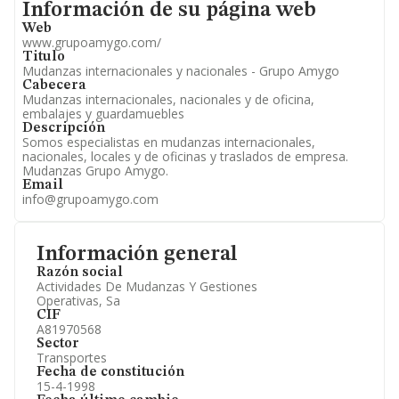
Informacion de su página web
Información de su página web
Artículos de prensa publicados sobre la empresa.
Información oficial y registral complementaria.
Web
www.grupoamygo.com/
Titulo
Mudanzas internacionales y nacionales - Grupo Amygo
Cabecera
Mudanzas internacionales, nacionales y de oficina,
embalajes y guardamuebles
Descripción
Somos especialistas en mudanzas internacionales,
nacionales, locales y de oficinas y traslados de empresa.
Mudanzas Grupo Amygo.
Email
info@grupoamygo.com
Información general
Razón social
Actividades De Mudanzas Y Gestiones
Operativas, Sa
CIF
A81970568
Sector
Transportes
Fecha de constitución
15-4-1998