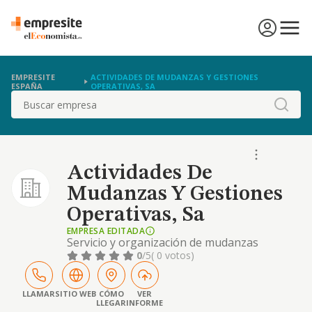
EMPRESITE
ACTIVIDADES DE MUDANZAS Y GESTIONES
ESPAÑA
OPERATIVAS, SA
Buscar
Actividades De
Mudanzas Y Gestiones
Operativas, Sa
EMPRESA EDITADA
Servicio y organización de mudanzas
nacionales e internacionales.
0
/5
( 0 votos)
LLAMAR
SITIO WEB
CÓMO
VER
LLEGAR
INFORME