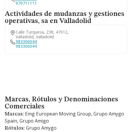
979711111
Actividades de mudanzas y gestiones
operativas, sa en Valladolid
Calle Turquesa, 238, 47012,
Valladolid, Valladolid
983306044
983306044
Marcas, Rótulos y Denominaciones Comerciales
Marcas, Rótulos y Denominaciones
Comerciales
Emg European Moving Group, Grupo Amygo
Marcas:
Spain, Grupo Amigo
Grupo Amygo
Rótulos: