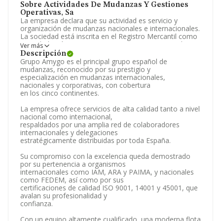
Sobre Actividades De Mudanzas Y Gestiones
Operativas, Sa
La empresa declara que su actividad es servicio y
organización de mudanzas nacionales e internacionales.
La sociedad está inscrita en el Registro Mercantil como
Sociedad Anónima. Tiene CNAE: 4942 - 'Servicios de
Ver más
mudanza'. La empresa es importadora y exportadora.
Descripción
Grupo Amygo es el principal grupo español de
Respecto a la posición de la empresa según los niveles
mudanzas, reconocido por su prestigio y
de facturación, en los distintos rankings, INFORMA
especialización en mudanzas internacionales,
facilita la siguiente información: la compañía ha
nacionales y corporativas, con cobertura
permanecido en su posición de líder en el ranking de
en los cinco continentes.
sectores, instalándose en el puesto 1. Por detras de ella
se encuentran compañías como:
Santa Fe Relocation
La empresa ofrece servicios de alta calidad tanto a nivel
Services S.A
y
Ags Mudanzas Internacionales S.L
.
nacional como internacional,
En el ranking nacional, se ha posicionado 3.735 puestos
respaldados por una amplia red de colaboradores
por debajo, pasando del puesto 21.598 al 25.333. En
internacionales y delegaciones
2025, destacan
Liberty Cargo S.L
y
Miramar Cruises
estratégicamente distribuidas por toda España.
S.L
como mejores empresas antes de la compañía;
adelanta empresas como
Jeszabe 2001 S.L
y
Su compromiso con la excelencia queda demostrado
Apartamentos La Media Luna S.A
. Ha retrocedido
por su pertenencia a organismos
905 puestos, pasando del 5.518 al 6.423 en el ranking
internacionales como IAM, ARA y PAIMA, y nacionales
provincial.
como FEDEM, así como por sus
certificaciones de calidad ISO 9001, 14001 y 45001, que
Para comunicarse con sus oficinas, el número de
avalan su profesionalidad y
teléfono es 917230147 y su correo es
confianza.
info@grupoamygo.com
. Puedes consultar su página
web aquí:
www.grupoamygo.com
.
Con un equipo altamente cualificado, una moderna flota