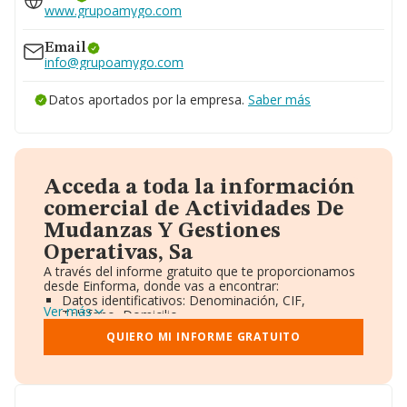
www.grupoamygo.com
Email
info@grupoamygo.com
Datos aportados por la empresa.
Saber más
Acceda a toda la información
comercial de Actividades De
Mudanzas Y Gestiones
Operativas, Sa
A través del informe gratuito que te proporcionamos
desde Einforma, donde vas a encontrar:
Datos identificativos: Denominación, CIF,
Ver más
Teléfono, Domicilio.
Informe Mercantil Completo (BORME).
QUIERO MI INFORME GRATUITO
Gráficos de Evolución Ventas y Empleados.
Consejo de Administración y Administradores.
Directivos y Ejecutivos.
Accionistas.
Participaciones y Vinculaciones en otras empresas.