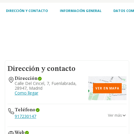
DIRECCIÓN Y CONTACTO
INFORMACIÓN GENERAL
DATOS COM
Dirección y contacto
Dirección
Calle Del Cincel, 7, Fuenlabrada,
28947, Madrid
VER EN MAPA
Como llegar
Teléfono
Ver más
917230147
917979878
Web
900353143