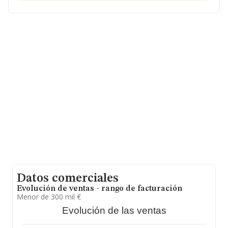
El correo electrónico es
yolanda.fernandez@afdirecto.com
.
La empresa
Actividades Nordicas Sociedad
Limitada. (extinguida)
, con CIF B40267080, tiene su
domicilio social establecido en Calle Raso núm. 14,
(40162), en el municipio de Aldealengua De Pedraza,
provincia de Segovia, Castilla-león.
En base a la información de la que dispone INFORMA
sobre 10.917 compañías, la facturación en el ámbito
nacional alcanza los 2.827 millones de euros y el
promedio de la facturación de ventas entre todas las
compañías asciende a los 258 mil euros. Teniendo en
cuenta la información sobre Segovia, en la base de
datos de INFORMA aparecen 39 empresas, con ventas
en el año 2019 de 34 millones de euros. Como
información adicional de interés, la media de empleados
es de 4. La antigüedad alcanza los 11 años desde la
constitución.
Datos comerciales
Evolución de ventas - rango de facturación
Menor de 300 mil €
Evolución de las ventas