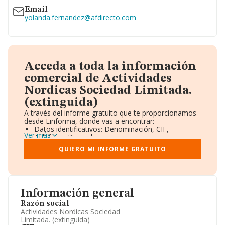
Email
yolanda.fernandez@afdirecto.com
Acceda a toda la información
comercial de Actividades
Nordicas Sociedad Limitada.
(extinguida)
A través del informe gratuito que te proporcionamos
desde Einforma, donde vas a encontrar:
Datos identificativos: Denominación, CIF,
Ver más
Teléfono, Domicilio.
Informe Mercantil Completo (BORME).
QUIERO MI INFORME GRATUITO
Gráficos de Evolución Ventas y Empleados.
Consejo de Administración y Administradores.
Directivos y Ejecutivos.
Accionistas.
Participaciones y Vinculaciones en otras empresas.
Información general
Artículos de prensa publicados sobre la empresa.
Información oficial y registral complementaria.
Razón social
Actividades Nordicas Sociedad
Limitada. (extinguida)