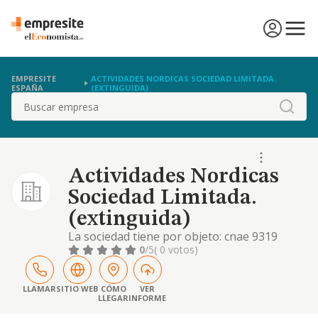
EMPRESITE
ACTIVIDADES NORDICAS SOCIEDAD LIMITADA.
ESPAÑA
(EXTINGUIDA)
Buscar
Actividades Nordicas
Sociedad Limitada.
(extinguida)
La sociedad tiene por objeto: cnae 9319
(objeto principal) otras actividades
0
/5
( 0 votos)
deportivas (consistentes, básicamente en
actividades en instalaciones deportivas,
marchas, senderismo, esquí, etcétera). cnae
LLAMAR
SITIO WEB
CÓMO
VER
LLEGAR
INFORME
7911: agencia de viajes. cnae 4764: comercio
al por menor de artículos deportivos. cnae