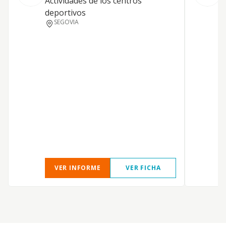
Actividades de los centros
d
deportivos
SEGOVIA
VER INFORME
VER FICHA