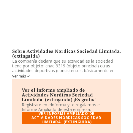
Sobre Actividades Nordicas Sociedad Limitada.
(extinguida)
La compañía declara que su actividad es la sociedad
tiene por objeto: cnae 9319 (objeto principal) otras
actividades deportivas (consistentes, básicamente en
actividades en instalaciones deportivas, marchas,
Ver más
senderismo, esquí, etcétera). cnae 7911: agencia de
viajes. cnae 4764: comercio al por menor de artículos
deportivos. cnae 4791: com. La empresa aparece
Ver el informe ampliado de
inscrita en el Registro Mercantil como Sociedad
Actividades Nordicas Sociedad
Limitada. Clasifica su actividad CNAE como 'Gestión de
Limitada. (extinguida) ¡Es gratis!
instalaciones deportivas', código 9311. No realiza
Regístrate en eInforma y te regalamos el
actividad de importación y/o exportación.
Informe Ampliado de esta empresa.
VER INFORME AMPLIADO DE
Los empleados se han reducido un 25% y teniendo en
ACTIVIDADES NORDICAS SOCIEDAD
LIMITADA. (EXTINGUIDA)
cuenta la información a disposición de INFORMA, ha
contado con un número de empleados inferior a la
media de sector.