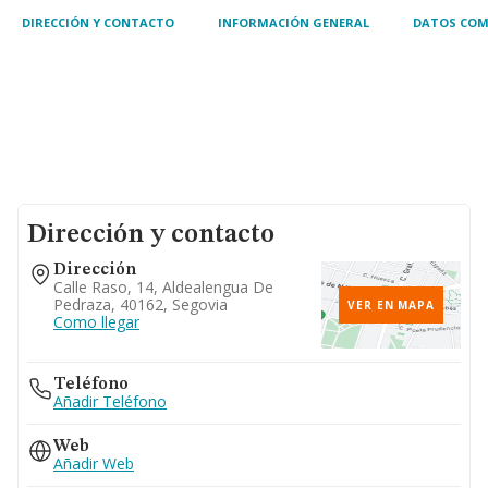
4791: com
DIRECCIÓN Y CONTACTO
INFORMACIÓN GENERAL
DATOS COM
Dirección y contacto
Dirección
Calle Raso, 14, Aldealengua De
Pedraza, 40162, Segovia
VER EN MAPA
Como llegar
Teléfono
Añadir Teléfono
Web
Añadir Web