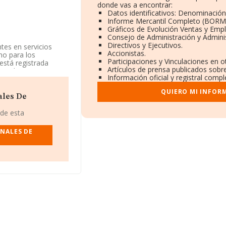
donde vas a encontrar:
Datos identificativos: Denominación,
Informe Mercantil Completo (BORM
Gráficos de Evolución Ventas y Emp
Consejo de Administración y Admini
Directivos y Ejecutivos.
tes en servicios
Accionistas.
mo para los
Participaciones y Vinculaciones en 
está registrada
Artículos de prensa publicados sobr
sponde a
Información oficial y registral comp
 es 4619. No realiza
QUIERO MI INFOR
ales De
 de esta
B84685163, está
o de Majadahonda,
ONALES DE
pertenecientes al
illones de euros y se
as es de 420 mil
d, en la base de
 millones de euros.
son 2. La media de