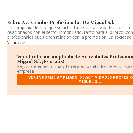
Sobre Actividades Profesionales De Miguel S.l.
La compañía declara que su actividad es las actividades consisten
relacionados con el sector inmobiliario, tanto para el publico, co
profesionales que tienen relacion con la promoción. La sociedad 
como Sociedad Limitada. La actividad de referencia CNAE corre
Ver más
'Intermediarios del comercio de productos diversos', cuyo Código
actividad de importación y/o exportación.
Ver el informe ampliado de Actividades Profesion
Su correo es
jesus@residencialnoroeste.com
.
Miguel S.l. ¡Es gratis!
Regístrate en eInforma y te regalamos el Informe Ampliado
La compañía
Actividades Profesionales de Miguel S.L
, NIF 
empresa.
situada en Avenida España núm. 48 2 C, (28220), en el municipi
VER INFORME AMPLIADO DE ACTIVIDADES PROFESI
Madrid.
MIGUEL S.L.
Con los datos a disposición de INFORMA sobre 35.522 empresas 
sector, la facturación en el ámbito nacional alcanza los 14.930 m
estima que el promedio de la facturación entre todas las empres
euros. En cuanto a la información relativa a la provincia de Madri
datos de INFORMA aparecen 8469 empresas, con ventas de 6.551
Como información adicional de interés, los empleados de media 
antigüedad desde la constitución es de 12 años.