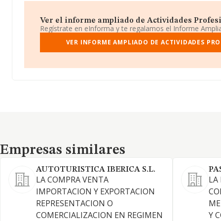
Ver el informe ampliado de Actividades Profesio
Regístrate en eInforma y te regalamos el Informe Ampl
VER INFORME AMPLIADO DE ACTIVIDADES PROF
Empresas similares
Empresas similares
AUTOTURISTICA IBERICA S.L.
PA
LA COMPRA VENTA
LA
IMPORTACION Y EXPORTACION
CO
REPRESENTACION O
ME
COMERCIALIZACION EN REGIMEN
Y 