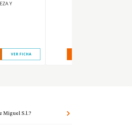
EZA Y
VER FICHA
VER INFORME
VER FIC
 Miguel S.l.?