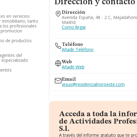
Dirección y contacto
Dirección
tes en servicios
Avenida España, 48 - 2 C, Majadahon
 inmobiliario, tanto
Madrid
a los profesionales
Como llegar
a promocion
cio de productos
Teléfono
Añadir Teléfono
 agentes del
 especializado
Web
Añadir Web
uentes
Email
jesus@residencialnoroeste.com
Acceda a toda la inf
de Actividades Profes
S.l.
A través del informe gratuito que te 