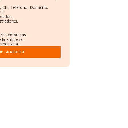
 CIF, Teléfono, Domicilio.
E).
leados.
stradores.
otras empresas.
e la empresa.
lementaria.
ME GRATUITO