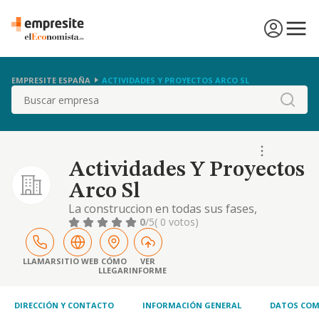
EMPRESITE ESPAÑA
ACTIVIDADES Y PROYECTOS ARCO SL
Buscar
Actividades Y Proyectos
Arco Sl
La construccion en todas sus fases,
promocion; urbanizacion y comercializacion
0
/5
( 0 votos)
de todo tipo de inmuebles, tanto rusticos
como urbanos y de terrenos
LLAMAR
SITIO WEB
CÓMO
VER
LLEGAR
INFORME
DIRECCIÓN Y CONTACTO
INFORMACIÓN GENERAL
DATOS COM