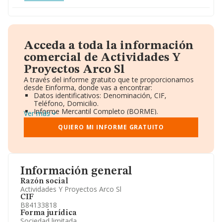
Acceda a toda la información
comercial de Actividades Y
Proyectos Arco Sl
A través del informe gratuito que te proporcionamos
desde Einforma, donde vas a encontrar:
Datos identificativos: Denominación, CIF,
Teléfono, Domicilio.
Informe Mercantil Completo (BORME).
Ver más
Gráficos de Evolución Ventas y Empleados.
Consejo de Administración y Administradores.
QUIERO MI INFORME GRATUITO
Directivos y Ejecutivos.
Accionistas.
Participaciones y Vinculaciones en otras empresas.
Artículos de prensa publicados sobre la empresa.
Información oficial y registral complementaria.
Información general
Razón social
Actividades Y Proyectos Arco Sl
CIF
B84133818
Forma jurídica
Sociedad limitada