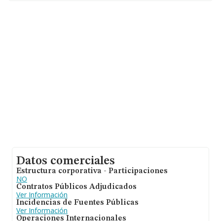
con ventas de 6.109 millones de euros. Con el fin de
ampliar la información relativa a las compañías, la
media de antigüedad desde la constitución es de 17
años. La media de empleados de las empresas es de 2.
Datos comerciales
Estructura corporativa - Participaciones
NO
Contratos Públicos Adjudicados
Ver Información
Incidencias de Fuentes Públicas
Ver Información
Operaciones Internacionales