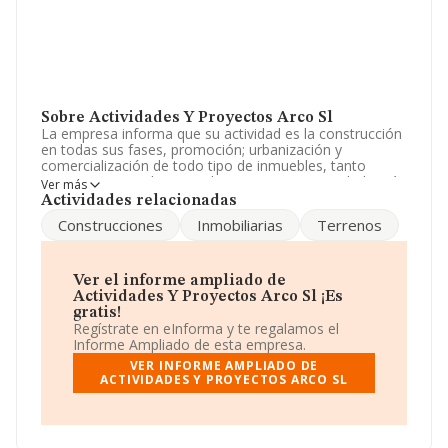
Sobre Actividades Y Proyectos Arco Sl
La empresa informa que su actividad es la construcción
en todas sus fases, promoción; urbanización y
comercialización de todo tipo de inmuebles, tanto
rusticos como urbanos y de terrenos. La sociedad está
Ver más
inscrita en el Registro Mercantil como Sociedad
Actividades relacionadas
Limitada. Su actividad CNAE es '%cnae%' con código
Construcciones
Inmobiliarias
Terrenos
4101. No realiza actividad de importación y/o
exportación.
La sociedad
Actividades y Proyectos Arco S.L
, CIF
Ver el informe ampliado de
B84133818, se encuentra en Calle Juana I De Castilla
Actividades Y Proyectos Arco Sl ¡Es
núm. 9 Plt 2 A, (28320), en el municipio de Pinto, Madrid.
gratis!
Regístrate en eInforma y te regalamos el
En relación con el sector y disponiendo de los datos de
Informe Ampliado de esta empresa.
hasta 188.948 empresas, en el ámbito nacional la
VER INFORME AMPLIADO DE
facturación alcanza la cifra de 36.783 millones de euros
ACTIVIDADES Y PROYECTOS ARCO SL
y el promedio de la facturación de ventas entre todas
las compañías asciende a los 194 mil euros. Respecto a
la información de la provincia (hablamos de Madrid), en
la base de datos INFORMA constan 26948 empresas,