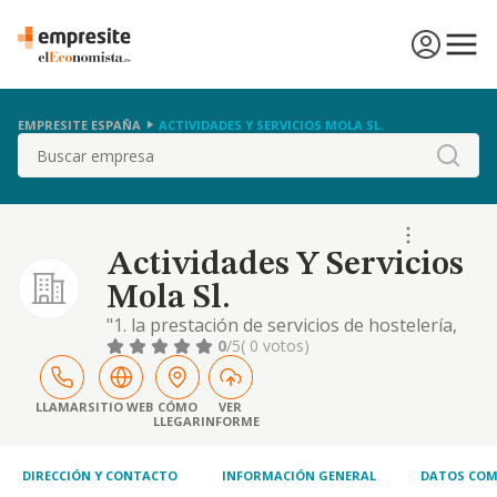
EMPRESITE ESPAÑA
ACTIVIDADES Y SERVICIOS MOLA SL.
Buscar
Actividades Y Servicios
Mola Sl.
"1. la prestación de servicios de hostelería,
restauración, cafetería, bares, hospedaje,
0
/5
( 0 votos)
catering, incluyendo el servicio de comidas
para llevar. 2. la representación comercial de
productos de consumo relacionados con
LLAMAR
SITIO WEB
CÓMO
VER
LLEGAR
INFORME
dichas actividades. 3. la explotación propia o
en alquiler de negocios hosteler
DIRECCIÓN Y CONTACTO
INFORMACIÓN GENERAL
DATOS COM