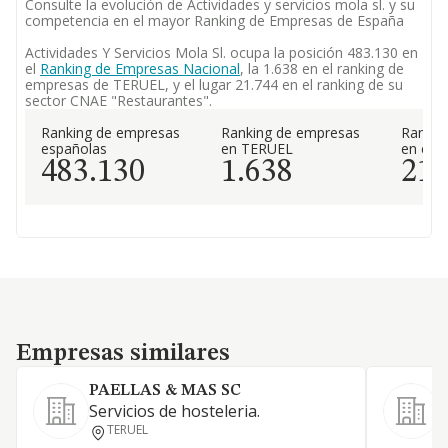
Consulte la evolución de Actividades y servicios mola sl. y su
competencia en el mayor Ranking de Empresas de España
Actividades Y Servicios Mola Sl. ocupa la posición 483.130 en
el
Ranking de Empresas Nacional
, la 1.638 en el ranking de
empresas de TERUEL, y el lugar 21.744 en el ranking de su
sector CNAE "Restaurantes".
Ranking de empresas
Ranking de empresas
Rankin
españolas
en TERUEL
en el 
483.130
1.638
21.
Empresas similares
Empresas similares
PAELLAS & MAS SC
Servicios de hosteleria.
-
TERUEL
e