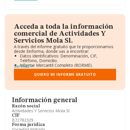
Acceda a toda la información
comercial de Actividades Y
Servicios Mola Sl.
A través del informe gratuito que te proporcionamos
desde Einforma, donde vas a encontrar:
Datos identificativos: Denominación, CIF,
Teléfono, Domicilio.
Informe Mercantil Completo (BORME).
Ver más
Gráficos de Evolución Ventas y Empleados.
Consejo de Administración y Administradores.
QUIERO MI INFORME GRATUITO
Directivos y Ejecutivos.
Accionistas.
Participaciones y Vinculaciones en otras empresas.
Artículos de prensa publicados sobre la empresa.
Información oficial y registral complementaria.
Información general
Razón social
Actividades Y Servicios Mola Sl.
CIF
B72782329
Forma jurídica
Sociedad limitada