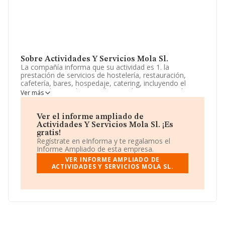
Sobre Actividades Y Servicios Mola Sl.
La compañía informa que su actividad es 1. la
prestación de servicios de hostelería, restauración,
cafetería, bares, hospedaje, catering, incluyendo el
servicio de comidas para llevar. 2. la representación
Ver más
comercial de productos de consumo relacionados con
dichas actividades. 3. la explotación propia o en alquiler
de negocios hosteler. La sociedad está inscrita en el
Ver el informe ampliado de
Registro Mercantil como Sociedad Limitada. Su
Actividades Y Servicios Mola Sl. ¡Es
actividad CNAE es '%cnae%' con código 5611. La
gratis!
sociedad no tiene actividad en mercados exteriores.
Regístrate en eInforma y te regalamos el
Informe Ampliado de esta empresa.
No ha habido variación en cuanto al número de
VER INFORME AMPLIADO DE
empleados con respecto al 2024 y atendiendo a los
ACTIVIDADES Y SERVICIOS MOLA SL.
datos disponibles en INFORMA, el número de
empleados de la compañía ha estado por debajo de la
media de sector.
Dentro del ranking de empresas elaborado por
INFORMA, atendiendo a los niveles de facturación de la
compañía, se destaca que: en 2025, en la clasificación