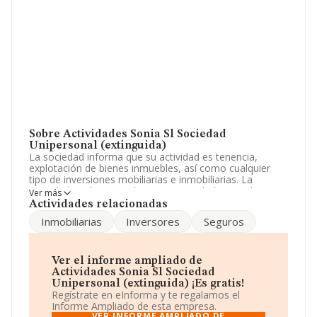
Sobre Actividades Sonia Sl Sociedad
Unipersonal (extinguida)
La sociedad informa que su actividad es tenencia,
explotación de bienes inmuebles, así como cualquier
tipo de inversiones mobiliarias e inmobiliarias. La
sociedad está registrada como Sociedad Limitada. La
Ver más
actividad de referencia CNAE corresponde a '%cnae%',
Actividades relacionadas
cuyo Código es 6811. No realiza actividad de
Inmobiliarias
Inversores
Seguros
importación y/o exportación.
La sociedad
Actividades Sonia S.L Sociedad
Unipersonal (extinguida)
, B38693420, tiene su
Ver el informe ampliado de
domicilio social establecido en Calle Doctor Zerolo núm.
Actividades Sonia Sl Sociedad
17, (38006), Santa Cruz De Tenerife, Islas Canarias.
Unipersonal (extinguida) ¡Es gratis!
Regístrate en eInforma y te regalamos el
En relación con el sector y disponiendo de los datos de
Informe Ampliado de esta empresa.
hasta 67.991 empresas, la facturación en el ámbito
VER INFORME AMPLIADO DE