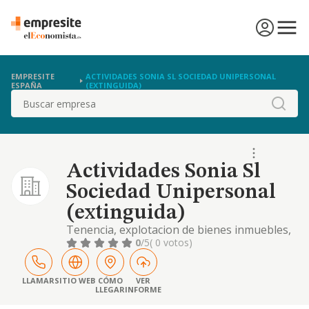
EMPRESITE
ACTIVIDADES SONIA SL SOCIEDAD UNIPERSONAL
ESPAÑA
(EXTINGUIDA)
Buscar
Actividades Sonia Sl
Sociedad Unipersonal
(extinguida)
Tenencia, explotacion de bienes inmuebles,
asi como cualquier tipo de inversiones
0
/5
( 0 votos)
mobiliarias e inmobiliarias.
LLAMAR
SITIO WEB
CÓMO
VER
LLEGAR
INFORME