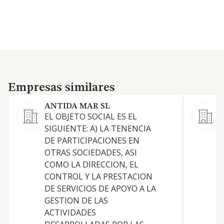
Empresas similares
Empresas similares
ANTIDA MAR SL
EL OBJETO SOCIAL ES EL
A
SIGUIENTE: A) LA TENENCIA
s
DE PARTICIPACIONES EN
L
OTRAS SOCIEDADES, ASI
a
COMO LA DIRECCION, EL
g
CONTROL Y LA PRESTACION
t
DE SERVICIOS DE APOYO A LA
i
GESTION DE LAS
u
ACTIVIDADES
d