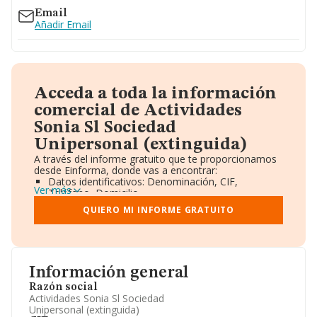
Email
Añadir Email
Acceda a toda la información
comercial de Actividades
Sonia Sl Sociedad
Unipersonal (extinguida)
A través del informe gratuito que te proporcionamos
desde Einforma, donde vas a encontrar:
Datos identificativos: Denominación, CIF,
Ver más
Teléfono, Domicilio.
Informe Mercantil Completo (BORME).
QUIERO MI INFORME GRATUITO
Gráficos de Evolución Ventas y Empleados.
Consejo de Administración y Administradores.
Directivos y Ejecutivos.
Accionistas.
Participaciones y Vinculaciones en otras empresas.
Información general
Artículos de prensa publicados sobre la empresa.
Información oficial y registral complementaria.
Razón social
Actividades Sonia Sl Sociedad
Unipersonal (extinguida)