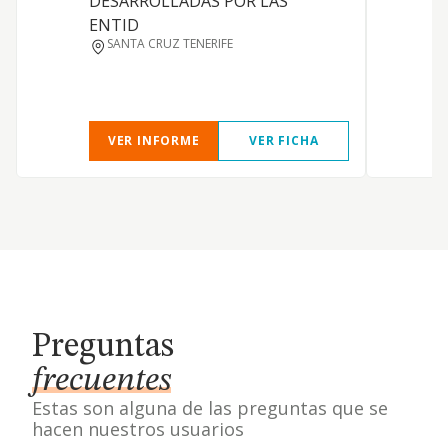
DESARROLLADAS POR LAS
a
ENTID
p
SANTA CRUZ TENERIFE
r
VER INFORME
VER FICHA
Preguntas
frecuentes
Estas son alguna de las preguntas que se
hacen nuestros usuarios