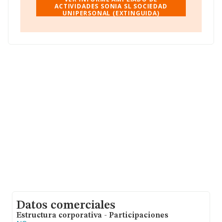
nacional alcanza los 7.139 millones de euros y el
ACTIVIDADES SONIA SL SOCIEDAD
UNIPERSONAL (EXTINGUIDA)
promedio de la facturación de ventas entre todas las
compañías asciende a los 105 mil euros. En relación con
la información de la provincia de Santa Cruz De
Tenerife, en la base de datos INFORMA constan 1081
empresas, con ventas de hasta 45 millones de euros.
Finalmente, para completar los datos de sector la
media de empleados de las empresas es de 1; la
antigüedad alcanza los 13 años desde la constitución.
Datos comerciales
Estructura corporativa - Participaciones