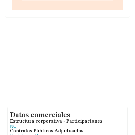
C, (28033), Madrid, Madrid.
En base a la información de la que dispone INFORMA
sobre 45.306 compañías, en el ámbito nacional la
facturación alcanza la cifra de 71.120 millones de euros
y la media entre todas las compañías es de 1 millón de
euros de ventas. En cuanto a la información relativa a la
provincia de Madrid, en la base de datos INFORMA
constan 15382 empresas, con ventas de 34.660
millones de euros. Como información adicional de
interés, los empleados de media son 2. La media de
antigüedad desde la constitución es de 8 años.
Datos comerciales
Estructura corporativa - Participaciones
NO
Contratos Públicos Adjudicados