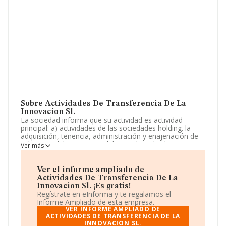
Sobre Actividades De Transferencia De La
Innovacion Sl.
La sociedad informa que su actividad es actividad
principal: a) actividades de las sociedades holding. la
adquisición, tenencia, administración y enajenación de
valores mobiliarios e inmobiliarios de toda clase,
Ver más
incluyendo participaciones sociales en todo tipo de
sociedades y entes que no tengan carácter de títulos
valores, excluidas,. La empresa está registrada como
Ver el informe ampliado de
Sociedad Limitada. Su actividad CNAE es '%cnae%' con
Actividades De Transferencia De La
código 6421. La empresa no tiene actividad en
Innovacion Sl. ¡Es gratis!
mercados exteriores.
Regístrate en eInforma y te regalamos el
Informe Ampliado de esta empresa.
La empresa española
Actividades de Transferencia
VER INFORME AMPLIADO DE
de La Innovacion S.L
ACTIVIDADES DE TRANSFERENCIA DE LA
, B22515860, tiene su domicilio
INNOVACION SL.
social establecido en Pasaje Caleruega núm. 11 Piso 2