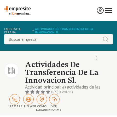
EMPRESITE
ACTIVIDADES DE TRANSFERENCIA DE LA
ESPAÑA
INNOVACION SL.
Buscar
Actividades De
Transferencia De La
Innovacion Sl.
Actividad principal: a) actividades de las
sociedades holding. la adquisición, tenencia,
0
/5
( 0 votos)
administración y enajenación de valores
mobiliarios e inmobiliarios de toda clase,
incluyendo participaciones sociales en todo
LLAMAR
SITIO WEB
CÓMO
VER
LLEGAR
INFORME
tipo de sociedades y entes que no tengan
carácter de títulos valores, excluidas,