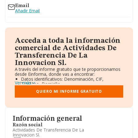
Email
Añadir Email
Acceda a toda la información
comercial de Actividades De
Transferencia De La
Innovacion Sl.
A través del informe gratuito que te proporcionamos
desde Einforma, donde vas a encontrar:
Datos identificativos: Denominación, CIF,
Ver más
Teléfono, Domicilio.
Informe Mercantil Completo (BORME).
QUIERO MI INFORME GRATUITO
Gráficos de Evolución Ventas y Empleados.
Consejo de Administración y Administradores.
Directivos y Ejecutivos.
Accionistas.
Participaciones y Vinculaciones en otras empresas.
Información general
Artículos de prensa publicados sobre la empresa.
Información oficial y registral complementaria.
Razón social
Actividades De Transferencia De La
Innovacion Sl.