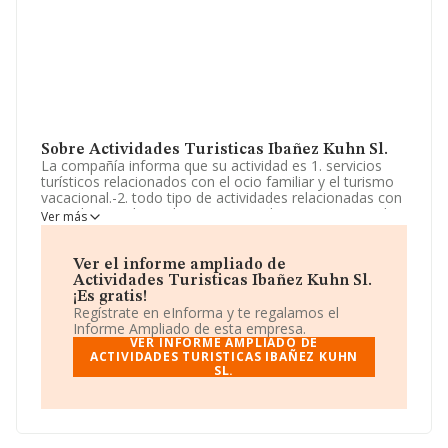
Sobre Actividades Turisticas Ibañez Kuhn Sl.
La compañía informa que su actividad es 1. servicios
turísticos relacionados con el ocio familiar y el turismo
vacacional.-2. todo tipo de actividades relacionadas con
animales, medio ambiente y naturaleza.-3. servicios de
Ver más
hostelería y restauración en las actividades
desarrolladas por la empresa.-4. desarrollo de acciones
formativa. La empresa está registrada como Sociedad
Ver el informe ampliado de
Limitada. Su actividad CNAE es 'Actividades de las
Actividades Turisticas Ibañez Kuhn Sl.
agencias de viajes' con código 7911. No realiza
¡Es gratis!
actividad de importación y/o exportación.
Regístrate en eInforma y te regalamos el
Informe Ampliado de esta empresa.
Ha habido un descenso en cuanto al número de
VER INFORME AMPLIADO DE
empleados y teniendo en cuenta la información
ACTIVIDADES TURISTICAS IBAÑEZ KUHN
SL.
disponible en INFORMA, ha dispuesto de un número de
empleados por encima de la media de sector.
Su correo es
administración@riosafari.com
.