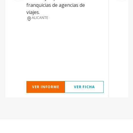
A
franquicias de agencias de
viajes.
ALICANTE
VER INFORME
VER FICHA