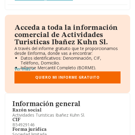
Acceda a toda la información
comercial de Actividades
Turisticas Ibañez Kuhn Sl.
A través del informe gratuito que te proporcionamos
desde Einforma, donde vas a encontrar:
Datos identificativos: Denominación, CIF,
Teléfono, Domicilio.
Informe Mercantil Completo (BORME).
Ver más
Gráficos de Evolución Ventas y Empleados.
Consejo de Administración y Administradores.
QUIERO MI INFORME GRATUITO
Directivos y Ejecutivos.
Accionistas.
Participaciones y Vinculaciones en otras empresas.
Artículos de prensa publicados sobre la empresa.
Información oficial y registral complementaria.
Información general
Razón social
Actividades Turisticas Ibañez Kuhn Sl.
CIF
B54929146
Forma jurídica
Sociedad limitada