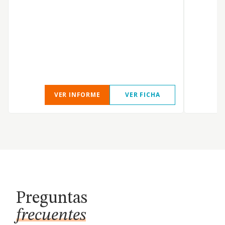
V
S
VER INFORME
VER FICHA
Preguntas
frecuentes