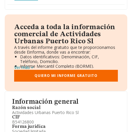
Acceda a toda la información
comercial de Actividades
Urbanas Puerto Rico Sl
A través del informe gratuito que te proporcionamos
desde Einforma, donde vas a encontrar:
Datos identificativos: Denominación, CIF,
Teléfono, Domicilio.
Informe Mercantil Completo (BORME).
Ver más
Gráficos de Evolución Ventas y Empleados.
Consejo de Administración y Administradores.
QUIERO MI INFORME GRATUITO
Directivos y Ejecutivos.
Accionistas.
Participaciones y Vinculaciones en otras empresas.
Artículos de prensa publicados sobre la empresa.
Información oficial y registral complementaria.
Información general
Razón social
Actividades Urbanas Puerto Rico Sl
CIF
B54126800
Forma jurídica
Sociedad limitada