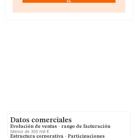
SL
sobre 132.555 compañías, en el ámbito nacional la
facturación alcanza la cifra de 22.737 millones de euros
y se estima que el promedio de la facturación entre
todas las empresas es de 171 mil euros. Como
información adicional de interés, la media de empleados
de las empresas es de 1. La media de antigüedad desde
la constitución es de 24 años.
Datos comerciales
Evolución de ventas - rango de facturación
Menor de 300 mil €
Estructura corporativa - Participaciones