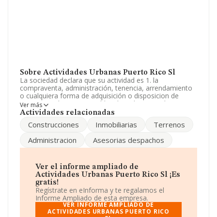
Sobre Actividades Urbanas Puerto Rico Sl
La sociedad declara que su actividad es 1. la
compraventa, administración, tenencia, arrendamiento
o cualquiera forma de adquisición o disposicion de
terrenos, solares e inmuebles de todo tipo. 2. la
Ver más
promoción, construcción, contratación y
Actividades relacionadas
subcontratacion de v. La empresa es una Sociedad
Construcciones
Inmobiliarias
Terrenos
Limitada. La actividad de referencia CNAE corresponde
a 'Alquiler de bienes inmobiliarios por cuenta propia',
Administracion
Asesorias despachos
cuyo Código es 6820. La sociedad no tiene actividad en
mercados exteriores.
La empresa española
Actividades Urbanas Puerto
Ver el informe ampliado de
Rico S.L
, con CIF B54126800, tiene su domicilio social
Actividades Urbanas Puerto Rico Sl ¡Es
establecido en Plaza Mayor En B núm. 15, (03600), en el
gratis!
municipio de Elda, provincia de Alicante, Comunidad
Regístrate en eInforma y te regalamos el
Valenciana.
Informe Ampliado de esta empresa.
VER INFORME AMPLIADO DE
En base a la información de la que dispone INFORMA
ACTIVIDADES URBANAS PUERTO RICO