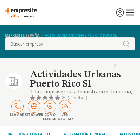
EMPRESITE ESPAÑA
ACTIVIDADES URBANAS PUERTO RICO SL
Buscar
Actividades Urbanas
Puerto Rico Sl
1. la compraventa, administracion, tenencia,
arrendamiento o cualquiera forma de
0
/5
( 0 votos)
adquisicion o disposicion de terrenos,
solares e inmuebles de todo tipo. 2. la
promocion, construccion, contratacion y
LLAMAR
SITIO WEB
CÓMO
VER
LLEGAR
INFORME
subcontratacion de v
DIRECCIÓN Y CONTACTO
INFORMACIÓN GENERAL
DATOS COM