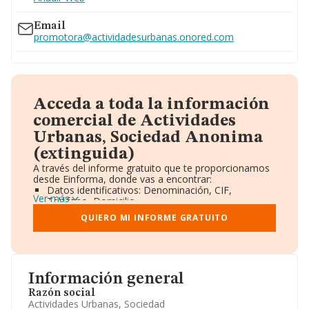
Email
promotora@actividadesurbanas.onored.com
Acceda a toda la información
comercial de Actividades
Urbanas, Sociedad Anonima
(extinguida)
A través del informe gratuito que te proporcionamos
desde Einforma, donde vas a encontrar:
Datos identificativos: Denominación, CIF,
Ver más
Teléfono, Domicilio.
Informe Mercantil Completo (BORME).
QUIERO MI INFORME GRATUITO
Gráficos de Evolución Ventas y Empleados.
Consejo de Administración y Administradores.
Directivos y Ejecutivos.
Accionistas.
Participaciones y Vinculaciones en otras empresas.
Información general
Artículos de prensa publicados sobre la empresa.
Información oficial y registral complementaria.
Razón social
Actividades Urbanas, Sociedad