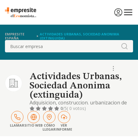
EMPRESITE
ACTIVIDADES URBANAS, SOCIEDAD ANONIMA
ESPAÑA
(EXTINGUIDA)
Buscar
Actividades Urbanas,
Sociedad Anonima
(extinguida)
Adquisicion, construccion. urbanizacion de
toda clase de bienes inmuebles. adquisicion y
0
/5
( 0 votos)
enajenacion de toda clase de valores
mobiliarios y activos financieros.
LLAMAR
SITIO WEB
CÓMO
VER
LLEGAR
INFORME