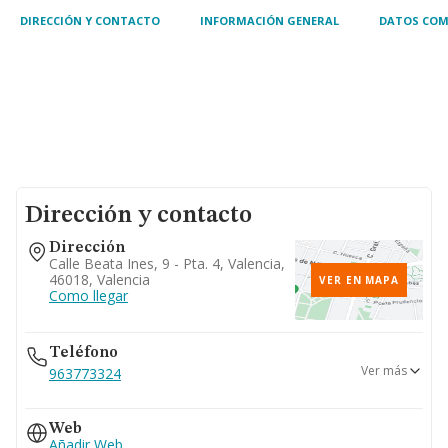
DIRECCIÓN Y CONTACTO
INFORMACIÓN GENERAL
DATOS COM
Dirección y contacto
Dirección
Calle Beata Ines, 9 - Pta. 4, Valencia,
46018, Valencia
VER EN MAPA
Como llegar
Teléfono
Ver más
963773324
963950319
Web
Añadir Web