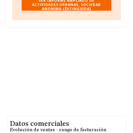
domicilio fiscal en Calle Beata Ines núm. 9 Pta. 4,
VER INFORME AMPLIADO DE
(46018), en el municipio de Valencia, Comunidad
ACTIVIDADES URBANAS, SOCIEDAD
ANONIMA (EXTINGUIDA)
Valenciana.
En relación con el sector y disponiendo de los datos de
hasta 231.218 empresas, en el ámbito nacional la
facturación alcanza la cifra de 29.817 millones de euros
y se estima que el promedio de la facturación entre
todas las empresas es de 128 mil euros. Respecto a la
información de la provincia (hablamos de Valencia), en
la base de datos INFORMA constan 11569 empresas,
con ventas en el año 2010 de 742 millones de euros.
Para aportar ulterior información de interés en el
ámbito sectorial, los empleados de media son 1. La
media de antigüedad desde la constitución es de 20
años.
Datos comerciales
Evolución de ventas - rango de facturación