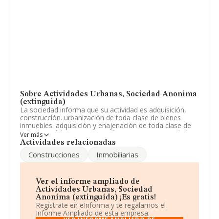
Sobre Actividades Urbanas, Sociedad Anonima
(extinguida)
La sociedad informa que su actividad es adquisición,
construcción. urbanización de toda clase de bienes
inmuebles. adquisición y enajenación de toda clase de
valores mobiliarios y activos financieros. La sociedad
Ver más
está inscrita en el Registro Mercantil como Sociedad
Actividades relacionadas
Anónima. Tiene CNAE: 6812 - '%cnae%'. La compañía
Construcciones
Inmobiliarias
no tiene actividad en mercados exteriores.
Para llamar las oficinas se puede hacer a través del
número 963773324 y la dirección de correo es
Ver el informe ampliado de
promotora@actividadesurbanas.onored.com
.
Actividades Urbanas, Sociedad
Anonima (extinguida) ¡Es gratis!
La empresa
Actividades Urbanas, Sociedad
Regístrate en eInforma y te regalamos el
Anónima (extinguida)
, NIF A46462420, tiene
Informe Ampliado de esta empresa.