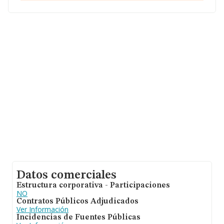
Valenciana.
Con los datos a disposición de INFORMA sobre 16.952
empresas pertenecientes al sector, a nivel nacional la
facturación asciende a 18.854 millones de euros y la
media entre todas las compañías es de 1 millón de
euros de ventas. Finalmente, para completar los datos
de sector la antigüedad desde la constitución es de 17
años. Los empleados de media son 3.
Datos comerciales
Estructura corporativa - Participaciones
NO
Contratos Públicos Adjudicados
Ver Información
Incidencias de Fuentes Públicas