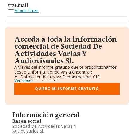
Email
Añadir Email
Acceda a toda la información
comercial de Sociedad De
Actividades Varias Y
Audiovisuales Sl.
A través del informe gratuito que te proporcionamos
desde Einforma, donde vas a encontrar:
Datos identificativos: Denominación, CIF,
Ver más
Teléfono, Domicilio.
Informe Mercantil Completo (BORME).
QUIERO MI INFORME GRATUITO
Gráficos de Evolución Ventas y Empleados.
Consejo de Administración y Administradores.
Directivos y Ejecutivos.
Accionistas.
Participaciones y Vinculaciones en otras empresas.
Información general
Artículos de prensa publicados sobre la empresa.
Información oficial y registral complementaria.
Razón social
Sociedad De Actividades Varias Y
Audiovisuales Sl.