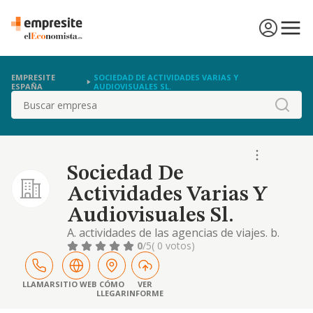
EMPRESITE
SOCIEDAD DE ACTIVIDADES VARIAS Y
ESPAÑA
AUDIOVISUALES SL.
Buscar
Sociedad De
Actividades Varias Y
Audiovisuales Sl.
A. actividades de las agencias de viajes. b.
instalaciones de sistemas de calefacción y
0
/5
( 0 votos)
aire acondicionado y productos petrolíferos.
basado en rite. c. transportes terrestres
urbanos y suburbanos colectivos. d.
LLAMAR
SITIO WEB
CÓMO
VER
LLEGAR
INFORME
producción, exhibición, edición, importación,
exportación, distribución, compraventa