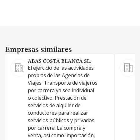
Empresas similares
Empresas similares
ABAS COSTA BLANCA SL.
T
El ejercicio de las actividades
L
propias de las Agencias de
u
Viajes. Transporte de viajeros
g
por carrera ya sea individual
c
o colectivo. Prestación de
2
servicios de alquiler de
G
conductores para realizar
á
servicios públicos y privados
C
por carrera. La compra y
venta, así como importación,