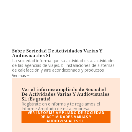
Sobre Sociedad De Actividades Varias Y
Audiovisuales Sl.
La sociedad informa que su actividad es a. actividades
de las agencias de viajes. b. instalaciones de sistemas
de calefacción y aire acondicionado y productos
petrolíferos. basado en rite. c. transportes terrestres
Ver más
urbanos y suburbanos colectivos. d. producción,
exhibición, edición, importación, exportación,
distribución, compraventa. La empresa aparece inscrita
Ver el informe ampliado de Sociedad
en el Registro Mercantil como Sociedad Limitada.
De Actividades Varias Y Audiovisuales
Clasifica su actividad CNAE como 'Actividades de las
Sl. ¡Es gratis!
agencias de viajes', código 7911. La empresa no tiene
Regístrate en eInforma y te regalamos el
actividad en mercados exteriores.
Informe Ampliado de esta empresa.
VER INFORME AMPLIADO DE SOCIEDAD
La sociedad
Sociedad de Actividades Varias y
DE ACTIVIDADES VARIAS Y
AUDIOVISUALES SL.
Audiovisuales S.L
, con NIF B54599519, está situada
en Calle Ramon Y Cajal núm. 15 Piso 4 D, (03130), en el
municipio de Santa Pola, en Alicante, Comunidad