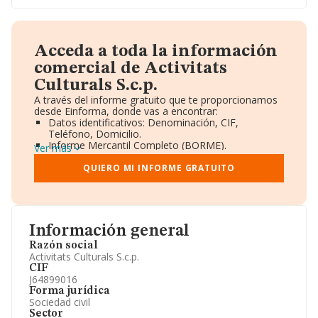
Acceda a toda la información
comercial de Activitats
Culturals S.c.p.
A través del informe gratuito que te proporcionamos
desde Einforma, donde vas a encontrar:
Datos identificativos: Denominación, CIF,
Teléfono, Domicilio.
Informe Mercantil Completo (BORME).
Ver más
Gráficos de Evolución Ventas y Empleados.
Consejo de Administración y Administradores.
QUIERO MI INFORME GRATUITO
Directivos y Ejecutivos.
Accionistas.
Participaciones y Vinculaciones en otras empresas.
Artículos de prensa publicados sobre la empresa.
Información oficial y registral complementaria.
Información general
Razón social
Activitats Culturals S.c.p.
CIF
J64899016
Forma jurídica
Sociedad civil
Sector