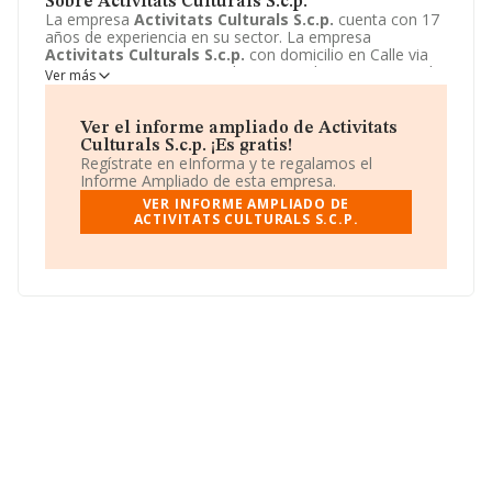
Sobre Activitats Culturals S.c.p.
La empresa
Activitats Culturals S.c.p.
cuenta con 17
años de experiencia en su sector. La empresa
Activitats Culturals S.c.p.
con domicilio en Calle via
Laietana, 21 - PP B, Barcelona, Barcelona. Su principal
Ver más
actividad CNAE es 7990 - Otros servicios de reservas y
actividades relacionadas con los mismos. La empresa
Activitats Culturals S.c.p.
está inscrita como
Ver el informe ampliado de Activitats
Sociedad civil.
Culturals S.c.p. ¡Es gratis!
Regístrate en eInforma y te regalamos el
Informe Ampliado de esta empresa.
VER INFORME AMPLIADO DE
ACTIVITATS CULTURALS S.C.P.