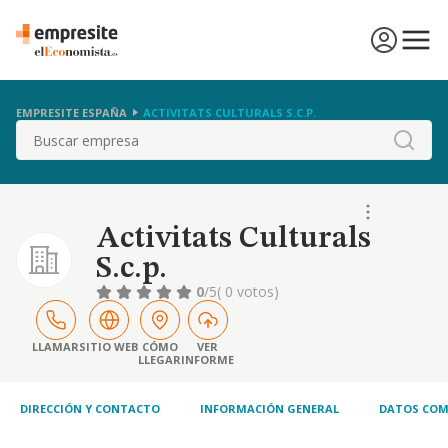
EMPRESITE ESPAÑA
ACTIVITATS CULTURALS S.C.P.
Buscar
Activitats Culturals
S.c.p.
0
/5
( 0 votos)
LLAMAR
SITIO WEB
CÓMO
VER
LLEGAR
INFORME
DIRECCIÓN Y CONTACTO
INFORMACIÓN GENERAL
DATOS COM