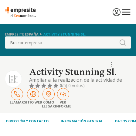
EMPRESITE ESPAÑA
ACTIVITY STUNNING SL.
Buscar
Activity Stunning Sl.
Ampliar a: la realizacion de la actividad de
operador de transportes.
0
/5
( 0 votos)
LLAMAR
SITIO WEB
CÓMO
VER
LLEGAR
INFORME
DIRECCIÓN Y CONTACTO
INFORMACIÓN GENERAL
DATOS COM