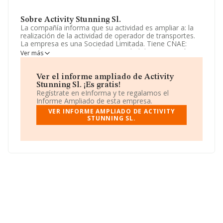
Sobre Activity Stunning Sl.
La compañía informa que su actividad es ampliar a: la
realización de la actividad de operador de transportes.
La empresa es una Sociedad Limitada. Tiene CNAE:
5226 - '%cnae%'. No realiza actividad de importación
Ver más
y/o exportación.
La sociedad
Activity Stunning S.L
, con NIF
Ver el informe ampliado de Activity
B65883084, se encuentra en Calle Junta De
Stunning Sl. ¡Es gratis!
Compensacio Ur Mas Altav núm. 6, (17412), en el
Regístrate en eInforma y te regalamos el
municipio de Maçanet De La Selva, en Girona, Cataluña.
Informe Ampliado de esta empresa.
VER INFORME AMPLIADO DE ACTIVITY
En relación con el sector y disponiendo de los datos de
STUNNING SL.
hasta 10.323 empresas, la facturación en el ámbito
nacional alcanza los 20.439 millones de euros y la media
de facturación de ventas entre todas las compañías
alcanza los 1 millón de euros. En relación con la
información de la provincia de Girona, en la base de
datos INFORMA constan 154 empresas, con ventas de
119 millones de euros. Como información adicional de
interés, la media de empleados de las empresas es de
6. La media de antigüedad desde la constitución es de
20 años.