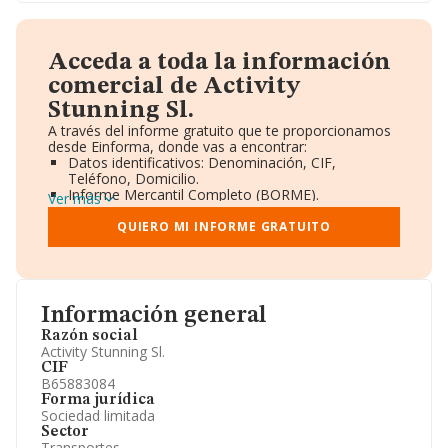
Acceda a toda la información
comercial de Activity
Stunning Sl.
A través del informe gratuito que te proporcionamos
desde Einforma, donde vas a encontrar:
Datos identificativos: Denominación, CIF,
Teléfono, Domicilio.
Informe Mercantil Completo (BORME).
Ver más
Gráficos de Evolución Ventas y Empleados.
Consejo de Administración y Administradores.
QUIERO MI INFORME GRATUITO
Directivos y Ejecutivos.
Accionistas.
Participaciones y Vinculaciones en otras empresas.
Artículos de prensa publicados sobre la empresa.
Información oficial y registral complementaria.
Información general
Razón social
Activity Stunning Sl.
CIF
B65883084
Forma jurídica
Sociedad limitada
Sector
Transportes