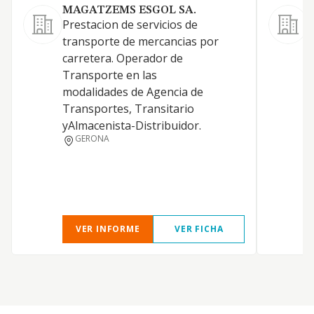
MAGATZEMS ESGOL SA.
Prestacion de servicios de
E
transporte de mercancias por
p
carretera. Operador de
d
Transporte en las
a
modalidades de Agencia de
g
Transportes, Transitario
yAlmacenista-Distribuidor.
GERONA
VER INFORME
VER FICHA