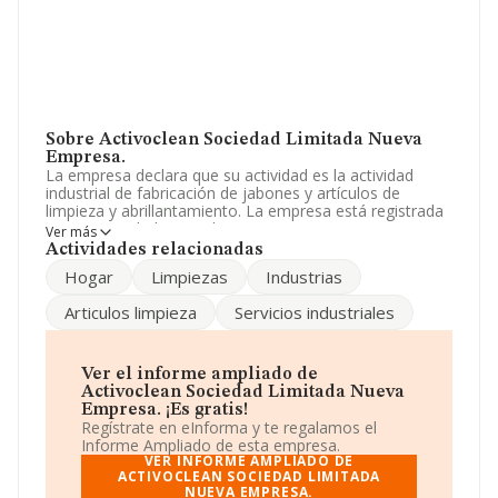
Sobre Activoclean Sociedad Limitada Nueva
Empresa.
La empresa declara que su actividad es la actividad
industrial de fabricación de jabones y artículos de
limpieza y abrillantamiento. La empresa está registrada
como Sociedad Limitada. Tiene CNAE: 2041 -
Ver más
'Fabricación de jabones, detergentes y otros artículos
Actividades relacionadas
de limpieza y abrillantamiento'. La empresa no tiene
Hogar
Limpiezas
Industrias
actividad en mercados exteriores.
Articulos limpieza
Servicios industriales
La sociedad
Activoclean Sociedad Limitada Nueva
Empresa
, con número de identificación fiscal
B13478276, está situada en Calle Sánchez Megias,
(13230), Membrilla, en Ciudad Real, Castilla-la Mancha.
Ver el informe ampliado de
Activoclean Sociedad Limitada Nueva
En base a la información de la que dispone INFORMA
Empresa. ¡Es gratis!
sobre 911 compañías, a nivel nacional la facturación
Regístrate en eInforma y te regalamos el
asciende a 4.230 millones de euros y se calcula un
Informe Ampliado de esta empresa.
promedio de facturación de 4 millones de euros entre
VER INFORME AMPLIADO DE
todas las compañías. En relación con la información de
ACTIVOCLEAN SOCIEDAD LIMITADA
NUEVA EMPRESA.
la provincia de Ciudad Real, en la base de datos