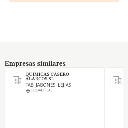
Empresas similares
Empresas similares
QUIMICAS CASERO
ALARCOS SL
FAB. JABONES, LEJIAS
L
CIUDAD REAL
c
l
C
m
C
c