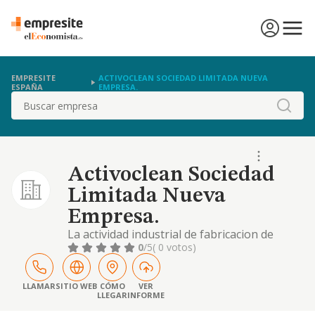
EMPRESITE
ACTIVOCLEAN SOCIEDAD LIMITADA NUEVA
ESPAÑA
EMPRESA.
Buscar
Activoclean Sociedad
Limitada Nueva
Empresa.
La actividad industrial de fabricacion de
jabones y articulos de limpieza y
0
/5
( 0 votos)
abrillantamiento.
LLAMAR
SITIO WEB
CÓMO
VER
LLEGAR
INFORME