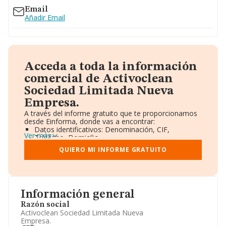
Email
Añadir Email
Acceda a toda la información
comercial de Activoclean
Sociedad Limitada Nueva
Empresa.
A través del informe gratuito que te proporcionamos
desde Einforma, donde vas a encontrar:
Datos identificativos: Denominación, CIF,
Ver más
Teléfono, Domicilio.
Informe Mercantil Completo (BORME).
QUIERO MI INFORME GRATUITO
Gráficos de Evolución Ventas y Empleados.
Consejo de Administración y Administradores.
Directivos y Ejecutivos.
Accionistas.
Participaciones y Vinculaciones en otras empresas.
Información general
Artículos de prensa publicados sobre la empresa.
Información oficial y registral complementaria.
Razón social
Activoclean Sociedad Limitada Nueva
Empresa.