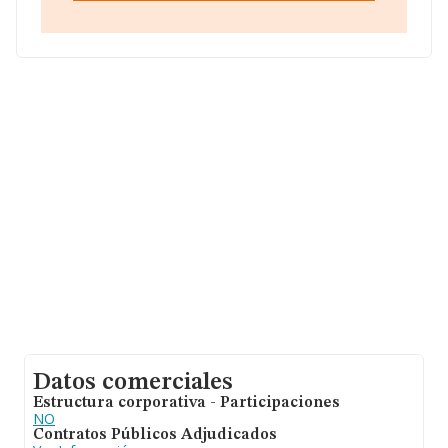
INFORMA constan 15 empresas, con ventas en 2011 de
hasta 17 millones de euros. Finalmente, para completar
los datos de sector, en 2011, los empleados de media
son 12; la antigüedad desde la constitución es de 24
años.
Datos comerciales
Estructura corporativa - Participaciones
NO
Contratos Públicos Adjudicados