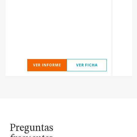
t
p
p
VER INFORME
VER FICHA
Preguntas