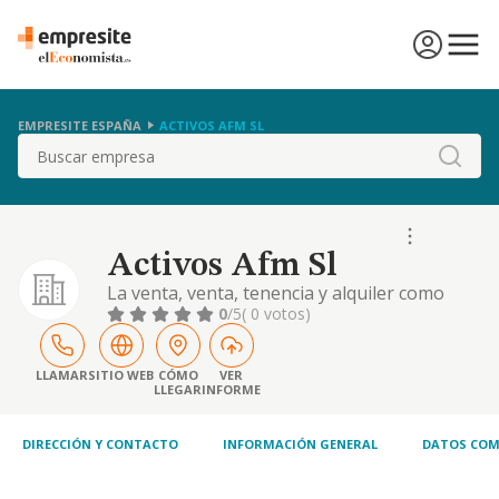
EMPRESITE ESPAÑA
ACTIVOS AFM SL
Buscar
Activos Afm Sl
La venta, venta, tenencia y alquiler como
arrendador y arrendatario de bienes
0
/5
( 0 votos)
muebles e inmuebles, estos ultimos tanto de
naturaleza urbana como rustica. la
promocion, construccion y venta de
LLAMAR
SITIO WEB
CÓMO
VER
LLEGAR
INFORME
viviendas, locales de negoci
DIRECCIÓN Y CONTACTO
INFORMACIÓN GENERAL
DATOS COM