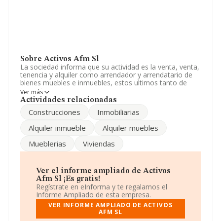
Sobre Activos Afm Sl
La sociedad informa que su actividad es la venta, venta,
tenencia y alquiler como arrendador y arrendatario de
bienes muebles e inmuebles, estos ultimos tanto de
naturaleza urbana como rustica. la promoción,
Ver más
construcción y venta de viviendas, locales de negoci. La
Actividades relacionadas
sociedad está registrada como Sociedad Limitada. La
Construcciones
Inmobiliarias
actividad de referencia CNAE corresponde a 'Alquiler de
bienes inmobiliarios por cuenta propia', cuyo Código es
Alquiler inmueble
Alquiler muebles
6820. La empresa no tiene actividad en mercados
exteriores.
Mueblerias
Viviendas
La dirección de correo es
activosafm@gmail.com
.
La empresa española
Activos Afm S.L
, con CIF
Ver el informe ampliado de Activos
B04386694, tiene su domicilio social establecido en
Afm Sl ¡Es gratis!
Calle Regocijos núm. 11 At, (04003), Almería, Andalucía.
Regístrate en eInforma y te regalamos el
Informe Ampliado de esta empresa.
Con los datos a disposición de INFORMA sobre 132.555
VER INFORME AMPLIADO DE ACTIVOS
empresas pertenecientes al sector, a nivel nacional la
AFM SL
facturación asciende a 22.737 millones de euros y la