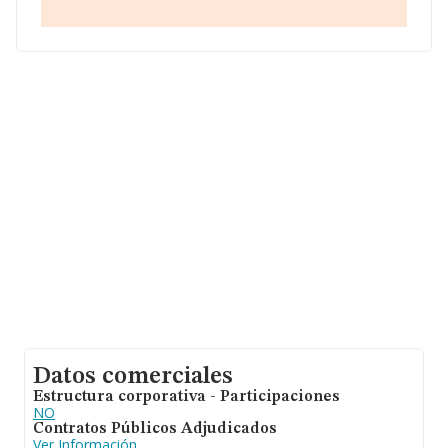
media entre todas las compañías es de 171 mil euros
de ventas en 2019. Finalmente, para completar los
datos de sector, en 2019, la media de empleados es de
1. La media de antigüedad desde la constitución es de
24 años.
Datos comerciales
Estructura corporativa - Participaciones
NO
Contratos Públicos Adjudicados
Ver Información