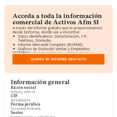
Acceda a toda la información
comercial de Activos Afm Sl
A través del informe gratuito que te proporcionamos
desde Einforma, donde vas a encontrar:
Datos identificativos: Denominación, CIF,
Teléfono, Domicilio.
Informe Mercantil Completo (BORME).
Gráficos de Evolución Ventas y Empleados.
Ver más
Consejo de Administración y Administradores.
Directivos y Ejecutivos.
QUIERO MI INFORME GRATUITO
Accionistas.
Participaciones y Vinculaciones en otras empresas.
Artículos de prensa publicados sobre la empresa.
Información oficial y registral complementaria.
Información general
Razón social
Activos Afm Sl
CIF
B04386694
Forma jurídica
Sociedad limitada
Sector
Construcción y actividades