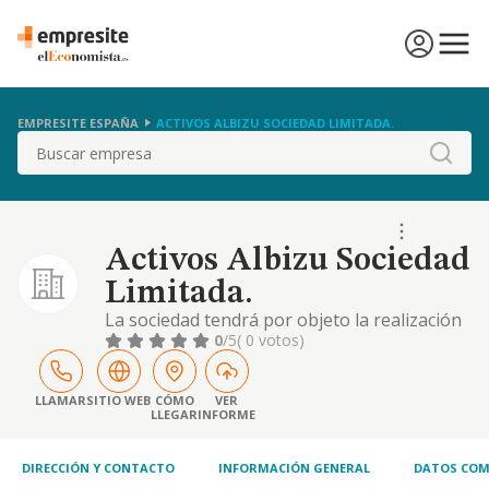
EMPRESITE ESPAÑA
ACTIVOS ALBIZU SOCIEDAD LIMITADA.
Buscar
Activos Albizu Sociedad
Limitada.
La sociedad tendrá por objeto la realización
de toda clase de actividades comprendidas
0
/5
( 0 votos)
dentro del sector inmobiliario, incluyendo
por tanto, las diversas actividades de
promoción, urbanización, explotación,
LLAMAR
SITIO WEB
CÓMO
VER
LLEGAR
INFORME
parcelación, tenencia, administración,
arrendamiento, compra y venta de fincas o
inmuebles,
DIRECCIÓN Y CONTACTO
INFORMACIÓN GENERAL
DATOS COM