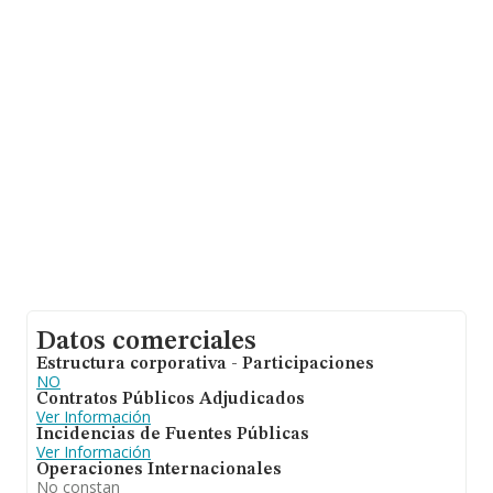
La sociedad española
Activos Albizu Sociedad
Limitada
, B04943395, está situada en Calle Breton De
Los Herreros núm. 62 Ent, (26001), Logroño, La Rioja.
En relación con el sector y disponiendo de los datos de
hasta 132.555 empresas, a nivel nacional la facturación
asciende a 22.737 millones de euros y la media entre
todas las compañías es de 171 mil euros de ventas en
2024. En relación con la información de la provincia de
La Rioja, en la base de datos INFORMA constan 640
empresas, con ventas en 2024 de hasta 55 millones de
euros. Con el fin de ampliar la información relativa a las
compañías, la antigüedad alcanza los 24 años desde la
constitución. La media de empleados es de 1.
Datos comerciales
Estructura corporativa - Participaciones
NO
Contratos Públicos Adjudicados
Ver Información
Incidencias de Fuentes Públicas
Ver Información
Operaciones Internacionales
No constan