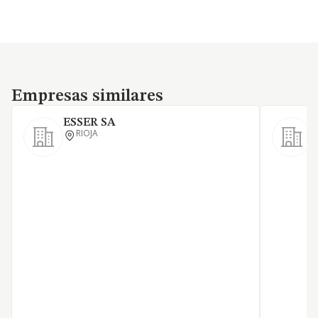
Empresas similares
Empresas similares
ESSER SA
RIOJA
E
D
L