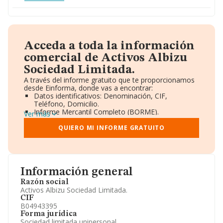
Acceda a toda la información
comercial de Activos Albizu
Sociedad Limitada.
A través del informe gratuito que te proporcionamos
desde Einforma, donde vas a encontrar:
Datos identificativos: Denominación, CIF,
Teléfono, Domicilio.
Informe Mercantil Completo (BORME).
Ver más
Gráficos de Evolución Ventas y Empleados.
Consejo de Administración y Administradores.
QUIERO MI INFORME GRATUITO
Directivos y Ejecutivos.
Accionistas.
Participaciones y Vinculaciones en otras empresas.
Artículos de prensa publicados sobre la empresa.
Información oficial y registral complementaria.
Información general
Razón social
Activos Albizu Sociedad Limitada.
CIF
B04943395
Forma jurídica
Sociedad limitada unipersonal