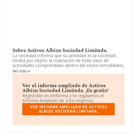
Sobre Activos Albizu Sociedad Limitada.
La sociedad informa que su actividad es la sociedad
tendrá por objeto la realización de toda clase de
actividades comprendidas dentro del sector inmobiliario,
incluyendo por tanto, las diversas actividades de
Ver más
promoción, urbanización, explotación, parcelación,
tenencia, administración, arrendamiento, compra y
venta de fincas o inmuebles,. La empresa está
Ver el informe ampliado de Activos
registrada como Sociedad Limitada. Su CNAE
Albizu Sociedad Limitada. ¡Es gratis!
corresponde a 6820 con código 'Alquiler de bienes
Regístrate en eInforma y te regalamos el
inmobiliarios por cuenta propia'. La compañía no tiene
Informe Ampliado de esta empresa.
actividad en mercados exteriores.
VER INFORME AMPLIADO DE ACTIVOS
ALBIZU SOCIEDAD LIMITADA.
El número de empleados ha bajado un 100% y teniendo
en cuenta la información a disposición de INFORMA, ha
contado con un número de empleados inferior a la
media de sector.