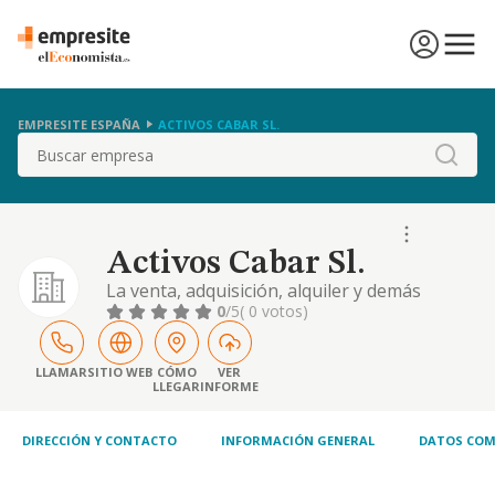
EMPRESITE ESPAÑA
ACTIVOS CABAR SL.
Buscar
Activos Cabar Sl.
La venta, adquisición, alquiler y demás
actividades en relación con todo tipo de
0
/5
( 0 votos)
inmuebles, ya sea por cuenta propia o de
terceros, la relación de valoraciones,
estudios de mercado y toda clase de
LLAMAR
SITIO WEB
CÓMO
VER
LLEGAR
INFORME
asesoramiento. la realización de estudios y
prestaciones de asesoramiento a terceros
en operaciones fin
DIRECCIÓN Y CONTACTO
INFORMACIÓN GENERAL
DATOS COM