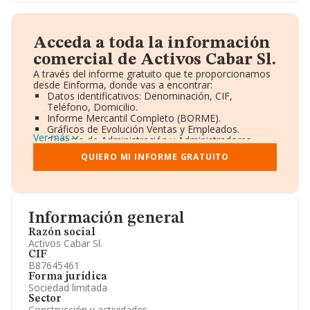
Acceda a toda la información
comercial de Activos Cabar Sl.
A través del informe gratuito que te proporcionamos
desde Einforma, donde vas a encontrar:
Datos identificativos: Denominación, CIF,
Teléfono, Domicilio.
Informe Mercantil Completo (BORME).
Gráficos de Evolución Ventas y Empleados.
Ver más
Consejo de Administración y Administradores.
Directivos y Ejecutivos.
QUIERO MI INFORME GRATUITO
Accionistas.
Participaciones y Vinculaciones en otras empresas.
Artículos de prensa publicados sobre la empresa.
Información oficial y registral complementaria.
Información general
Razón social
Activos Cabar Sl.
CIF
B87645461
Forma jurídica
Sociedad limitada
Sector
Construcción y actividades