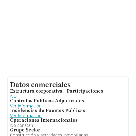
las empresas es de 128 mil euros. En relación con la
información de la provincia de Madrid, en la base de
datos INFORMA constan 39467 empresas, con ventas
de 14.368 millones de euros. Con el fin de ampliar la
información relativa a las compañías, la media de
empleados de las empresas es de 1; la antigüedad
alcanza los 20 años desde la constitución.
Datos comerciales
Estructura corporativa - Participaciones
NO
Contratos Públicos Adjudicados
Ver Información
Incidencias de Fuentes Públicas
Ver Información
Operaciones Internacionales
No constan
Grupo Sector
Construcción y actividades inmobiliarias