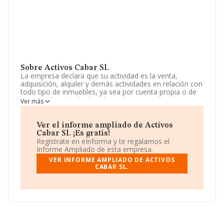
Sobre Activos Cabar Sl.
La empresa declara que su actividad es la venta,
adquisición, alquiler y demás actividades en relación con
todo tipo de inmuebles, ya sea por cuenta propia o de
terceros, la relación de valoraciones, estudios de
Ver más
mercado y toda clase de asesoramiento. la realización
de estudios y prestaciones de asesoramiento a terceros
en operaciones fin. La empresa es una Sociedad
Ver el informe ampliado de Activos
Limitada. La actividad de referencia CNAE corresponde
Cabar Sl. ¡Es gratis!
a '%cnae%', cuyo Código es 6812. La compañía no tiene
Regístrate en eInforma y te regalamos el
actividad en mercados exteriores.
Informe Ampliado de esta empresa.
VER INFORME AMPLIADO DE ACTIVOS
La sociedad
Activos Cabar S.L
, con NIF B87645461, se
CABAR SL.
encuentra en Paseo Castellana núm. 140 Plt 17 Iz,
(28046), Madrid, Madrid.
En base a la información de la que dispone INFORMA
sobre 231.218 compañías, la facturación en el ámbito
nacional alcanza los 29.817 millones de euros y se
estima que el promedio de la facturación entre todas