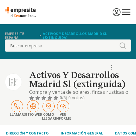
EMPRESITE
ACTIVOS Y DESARROLLOS MADRID SL
ESPAÑA
(EXTINGUIDA)
Buscar
Activos Y Desarrollos
Madrid Sl (extinguida)
Compra y venta de solares, fincas rusticas o
urbanas, pisos, apartamentos y
0
/5
( 0 votos)
cualesquiera otros inmuebles. urbanizacion
y parcelacion de terrenos y la construccion
de toda clase de edificaciones. realizacion de
LLAMAR
SITIO WEB
CÓMO
VER
LLEGAR
INFORME
obras publ
DIRECCIÓN Y CONTACTO
INFORMACIÓN GENERAL
DATOS COM