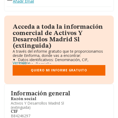
Añadir Email
Acceda a toda la información
comercial de Activos Y
Desarrollos Madrid Sl
(extinguida)
A través del informe gratuito que te proporcionamos
desde Einforma, donde vas a encontrar:
Datos identificativos: Denominación, CIF,
Ver más
Teléfono, Domicilio.
Informe Mercantil Completo (BORME).
QUIERO MI INFORME GRATUITO
Gráficos de Evolución Ventas y Empleados.
Consejo de Administración y Administradores.
Directivos y Ejecutivos.
Accionistas.
Participaciones y Vinculaciones en otras empresas.
Información general
Artículos de prensa publicados sobre la empresa.
Información oficial y registral complementaria.
Razón social
Activos Y Desarrollos Madrid Sl
(extinguida)
CIF
B84246297