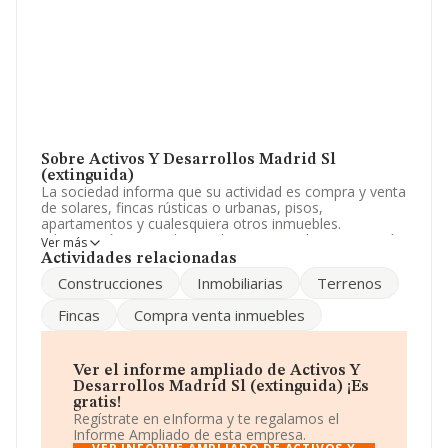
Sobre Activos Y Desarrollos Madrid Sl
(extinguida)
La sociedad informa que su actividad es compra y venta
de solares, fincas rústicas o urbanas, pisos,
apartamentos y cualesquiera otros inmuebles.
urbanización y parcelacion de terrenos y la construcción
Ver más
de toda clase de edificaciones. realización de obras publ.
Actividades relacionadas
La sociedad está inscrita en el Registro Mercantil como
Construcciones
Inmobiliarias
Terrenos
Sociedad Limitada. Clasifica su actividad CNAE como
'Gestión y administración de la propiedad inmobiliaria',
Fincas
Compra venta inmuebles
código 6832. La sociedad no tiene actividad en
mercados exteriores.
Ha tenido el mismo número de profesionales y según
Ver el informe ampliado de Activos Y
los datos a disposición de INFORMA, ha tenido un
Desarrollos Madrid Sl (extinguida) ¡Es
número de empleados por debajo de la media de
gratis!
sector.
Regístrate en eInforma y te regalamos el
Informe Ampliado de esta empresa.
La compañía
Activos y Desarrollos Madrid S.L