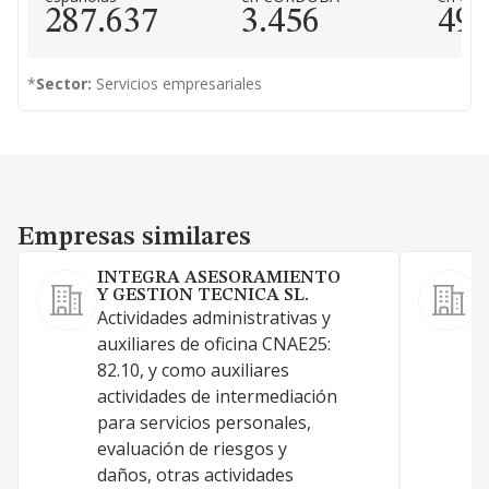
287.637
3.456
49
*
Sector:
Servicios empresariales
Empresas similares
Empresas similares
INTEGRA ASESORAMIENTO
Y GESTION TECNICA SL.
S
Actividades administrativas y
I
auxiliares de oficina CNAE25:
p
82.10, y como auxiliares
actividades de intermediación
para servicios personales,
evaluación de riesgos y
daños, otras actividades