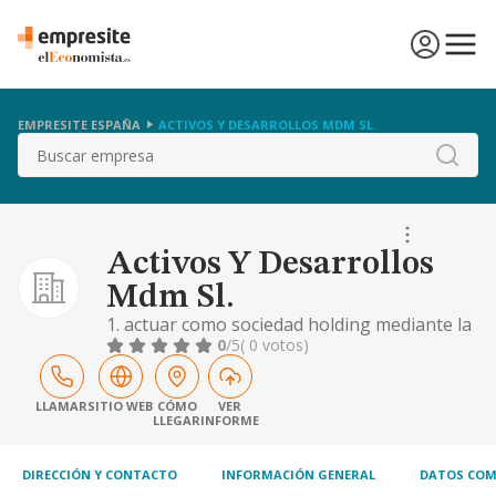
EMPRESITE ESPAÑA
ACTIVOS Y DESARROLLOS MDM SL.
Buscar
Activos Y Desarrollos
Mdm Sl.
1. actuar como sociedad holding mediante la
participación en el capital de entidades
0
/5
( 0 votos)
residentes y no residentes en territorio
español, dirigiendo y gestionando dichas
participaciones, así como la prestación de
LLAMAR
SITIO WEB
CÓMO
VER
LLEGAR
INFORME
servicios a las sociedades participadas,
consistentes en servicios de gestión y
administra
DIRECCIÓN Y CONTACTO
INFORMACIÓN GENERAL
DATOS COM