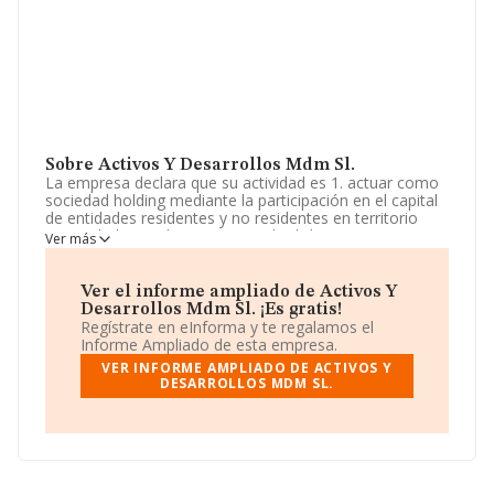
Sobre Activos Y Desarrollos Mdm Sl.
La empresa declara que su actividad es 1. actuar como
sociedad holding mediante la participación en el capital
de entidades residentes y no residentes en territorio
español, dirigiendo y gestionando dichas
Ver más
participaciones, así como la prestación de servicios a las
sociedades participadas, consistentes en servicios de
gestión y administra. La sociedad está registrada como
Ver el informe ampliado de Activos Y
Sociedad Limitada. Clasifica su actividad CNAE como
Desarrollos Mdm Sl. ¡Es gratis!
'%cnae%', código 8210. No realiza actividad de
Regístrate en eInforma y te regalamos el
importación y/o exportación.
Informe Ampliado de esta empresa.
VER INFORME AMPLIADO DE ACTIVOS Y
El número de empleados ha sido el mismo con respecto
DESARROLLOS MDM SL.
al 2023 y atendiendo a los datos disponibles en
INFORMA, ese número ha estado por encima de la
media de sector.
Dentro del ranking de empresas elaborado por
INFORMA, atendiendo a los niveles de facturación de la