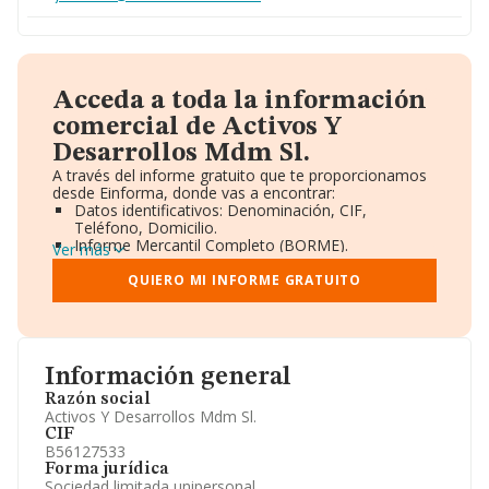
Acceda a toda la información
comercial de Activos Y
Desarrollos Mdm Sl.
A través del informe gratuito que te proporcionamos
desde Einforma, donde vas a encontrar:
Datos identificativos: Denominación, CIF,
Teléfono, Domicilio.
Informe Mercantil Completo (BORME).
Ver más
Gráficos de Evolución Ventas y Empleados.
Consejo de Administración y Administradores.
QUIERO MI INFORME GRATUITO
Directivos y Ejecutivos.
Accionistas.
Participaciones y Vinculaciones en otras empresas.
Artículos de prensa publicados sobre la empresa.
Información oficial y registral complementaria.
Información general
Razón social
Activos Y Desarrollos Mdm Sl.
CIF
B56127533
Forma jurídica
Sociedad limitada unipersonal