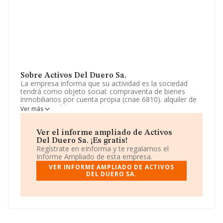
Sobre Activos Del Duero Sa.
La empresa informa que su actividad es la sociedad
tendrá como objeto social: compraventa de bienes
inmobiliarios por cuenta propia (cnae 6810). alquiler de
bienes inmobiliarios por cuenta propia (cnae 6820).
Ver más
agentes de la propiedad inmobiliaria (cnae 6831).
gestión y administración de la propiedad inmobiliaria
(cnae 6832).. La sociedad está registrada como
Ver el informe ampliado de Activos
Sociedad Anónima. La actividad de referencia CNAE
Del Duero Sa. ¡Es gratis!
corresponde a '%cnae%', cuyo Código es 6811. La
Regístrate en eInforma y te regalamos el
compañía no tiene actividad en mercados exteriores.
Informe Ampliado de esta empresa.
VER INFORME AMPLIADO DE ACTIVOS
Ha tenido un 25% más de empleados y atendiendo a los
DEL DUERO SA.
datos disponibles en INFORMA, ese número ha estado
por encima de la media de sector.
Dentro del ranking de empresas elaborado por
INFORMA, atendiendo a los niveles de facturación de la
compañía, se destaca que: la empresa ha caído 69