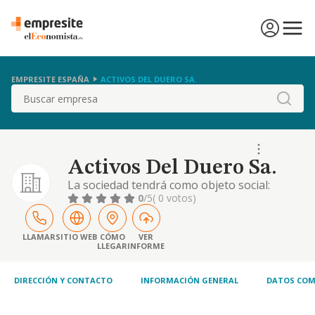
EMPRESITE ESPAÑA
ACTIVOS DEL DUERO SA.
Buscar
Activos Del Duero Sa.
La sociedad tendrá como objeto social:
compraventa de bienes inmobiliarios por
0
/5
( 0 votos)
cuenta propia (cnae 6810). alquiler de bienes
inmobiliarios por cuenta propia (cnae 6820).
agentes de la propiedad inmobiliaria (cnae
LLAMAR
SITIO WEB
CÓMO
VER
LLEGAR
INFORME
6831). gestión y administración de la
propiedad inmobiliaria (cnae 6832). ..
DIRECCIÓN Y CONTACTO
INFORMACIÓN GENERAL
DATOS COM