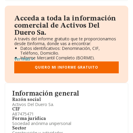
Acceda a toda la información
comercial de Activos Del
Duero Sa.
A través del informe gratuito que te proporcionamos
desde Einforma, donde vas a encontrar:
Datos identificativos: Denominación, CIF,
Teléfono, Domicilio.
Informe Mercantil Completo (BORME).
Ver más
Gráficos de Evolución Ventas y Empleados.
Consejo de Administración y Administradores.
QUIERO MI INFORME GRATUITO
Directivos y Ejecutivos.
Accionistas.
Participaciones y Vinculaciones en otras empresas.
Artículos de prensa publicados sobre la empresa.
Información oficial y registral complementaria.
Información general
Razón social
Activos Del Duero Sa.
CIF
A87475471
Forma jurídica
Sociedad anónima unipersonal
Sector
Construcción y actividades