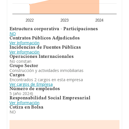
Por último, con el fin de ampliar la información relativa
al ámbito de la empresa, la media de empleados es de
1. La antigüedad alcanza los 13 años desde la
constitución.
2022
2023
2024
A modo de conclusión, la actividad de
Activos del
Estructura corporativa - Participaciones
Duero S.A
es la sociedad tendrá como objeto social:
NO
compraventa de bienes inmobiliarios por cuenta propia
Contratos Públicos Adjudicados
(cnae 6810). alquiler de bienes inmobiliarios por cuenta
Ver Información
propia (cnae 6820). agentes de la propiedad inmobiliaria
Incidencias de Fuentes Públicas
(cnae 6831). gestión y administración de la propiedad
Ver Información
inmobiliaria (cnae 6832).. Frente al 2023, en el ranking
Operaciones Internacionales
nacional, de todas las empresas en España, la empresa
No constan
ha experimentado una mejora.
Grupo Sector
Construcción y actividades inmobiliarias
Cargos
Encontrados 2 cargos en esta empresa
Ver cargos de Empresa
Número de empleados
5 (año 2024)
Responsabilidad Social Empresarial
Ver Información
Cotiza en Bolsa
NO