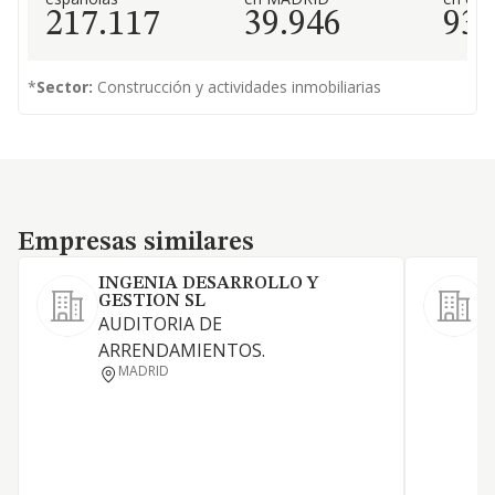
217.117
39.946
93
*
Sector:
Construcción y actividades inmobiliarias
Empresas similares
Empresas similares
INGENIA DESARROLLO Y
GESTION SL
E
AUDITORIA DE
C
ARRENDAMIENTOS.
MADRID
I