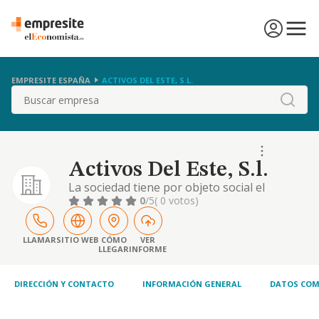
EMPRESITE ESPAÑA
ACTIVOS DEL ESTE, S.L.
Buscar
Activos Del Este, S.l.
La sociedad tiene por objeto social el
arrendamiento y la compra y venta de toda
0
/5
( 0 votos)
clase de bienes, muebles e inmuebles,
rústicos y urbanos, c.n.a.e. 6820
LLAMAR
SITIO WEB
CÓMO
VER
LLEGAR
INFORME
DIRECCIÓN Y CONTACTO
INFORMACIÓN GENERAL
DATOS COM