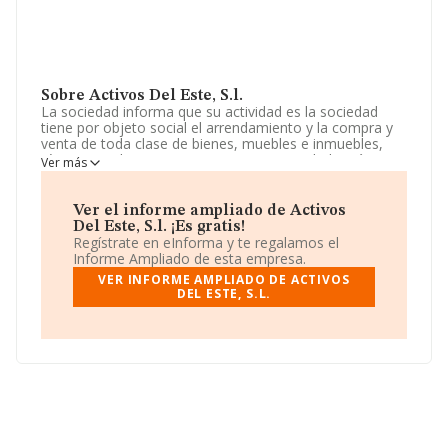
Sobre Activos Del Este, S.l.
La sociedad informa que su actividad es la sociedad
tiene por objeto social el arrendamiento y la compra y
venta de toda clase de bienes, muebles e inmuebles,
rústicos y urbanos, c.n.a.e. 6820. La sociedad está
Ver más
inscrita en el Registro Mercantil como Sociedad
Limitada. Tiene CNAE: 6820 - 'Alquiler de bienes
inmobiliarios por cuenta propia'. La sociedad no tiene
Ver el informe ampliado de Activos
actividad en mercados exteriores.
Del Este, S.l. ¡Es gratis!
Regístrate en eInforma y te regalamos el
Para ponerse en contacto con sus oficinas, la empresa
Informe Ampliado de esta empresa.
facilita el número de teléfono 950390386 y la dirección
VER INFORME AMPLIADO DE ACTIVOS
de correo es
rocio.flores@grupoveramatic.es
.
DEL ESTE, S.L.
La compañía
Activos del Este, S.L
, B04860128, se
encuentra en Carretera Nacional 340 Km 529.700,
(04620), en el municipio de Vera, en Almería, Andalucía.
Con los datos a disposición de INFORMA sobre 132.555
empresas pertenecientes al sector, en el ámbito
nacional la facturación alcanza la cifra de 22.737
millones de euros y se calcula un promedio de
facturación de 171 mil euros entre todas las compañías.