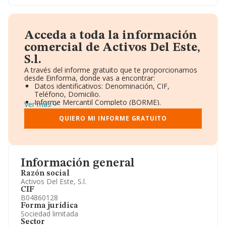
Acceda a toda la información
comercial de Activos Del Este,
S.l.
A través del informe gratuito que te proporcionamos
desde Einforma, donde vas a encontrar:
Datos identificativos: Denominación, CIF,
Teléfono, Domicilio.
Informe Mercantil Completo (BORME).
Ver más
Gráficos de Evolución Ventas y Empleados.
Consejo de Administración y Administradores.
QUIERO MI INFORME GRATUITO
Directivos y Ejecutivos.
Accionistas.
Participaciones y Vinculaciones en otras empresas.
Artículos de prensa publicados sobre la empresa.
Información oficial y registral complementaria.
Información general
Razón social
Activos Del Este, S.l.
CIF
B04860128
Forma jurídica
Sociedad limitada
Sector