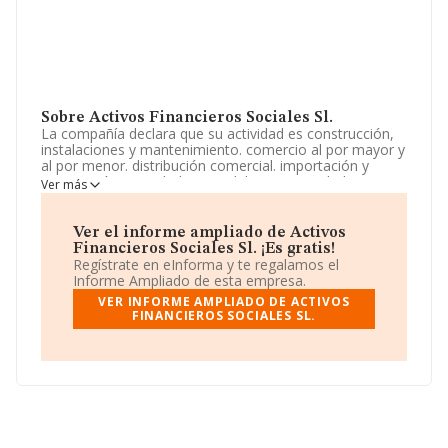
Sobre Activos Financieros Sociales Sl.
La compañía declara que su actividad es construcción,
instalaciones y mantenimiento. comercio al por mayor y
al por menor. distribución comercial. importación y
exportación. actividades inmobiliarias. actividades
Ver más
profesionales. industrias manufactureras, etc. La
empresa es una Sociedad Limitada. Clasifica su
actividad CNAE como 'Actividades de contabilidad,
Ver el informe ampliado de Activos
teneduría de libros, auditoría y asesoría fiscal', código
Financieros Sociales Sl. ¡Es gratis!
6920. La empresa no tiene actividad en mercados
Regístrate en eInforma y te regalamos el
exteriores.
Informe Ampliado de esta empresa.
VER INFORME AMPLIADO DE ACTIVOS
La sociedad
Activos Financieros Sociales S.L
,
FINANCIEROS SOCIALES SL.
B66602111, está situada en Calle Viladellops núm. 7 P. 3
Pta. 3, (08800), en el municipio de Vilanova I La Geltru,
en Barcelona, Cataluña.
Con los datos a disposición de INFORMA sobre 56.819
empresas pertenecientes al sector, la facturación en el
ámbito nacional alcanza los 14.430 millones de euros y
se calcula un promedio de facturación de 253 mil euros