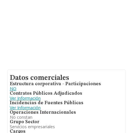
entre todas las compañías. Finalmente, para completar
los datos de sector los empleados de media son 3; la
media de antigüedad desde la constitución es de 19
años.
Datos comerciales
Estructura corporativa - Participaciones
NO
Contratos Públicos Adjudicados
Ver Información
Incidencias de Fuentes Públicas
Ver Información
Operaciones Internacionales
No constan
Grupo Sector
Servicios empresariales
Cargos