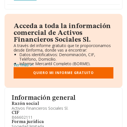
Acceda a toda la información
comercial de Activos
Financieros Sociales Sl.
A través del informe gratuito que te proporcionamos
desde Einforma, donde vas a encontrar:
Datos identificativos: Denominación, CIF,
Teléfono, Domicilio.
Informe Mercantil Completo (BORME).
Ver más
Gráficos de Evolución Ventas y Empleados.
Consejo de Administración y Administradores.
QUIERO MI INFORME GRATUITO
Directivos y Ejecutivos.
Accionistas.
Participaciones y Vinculaciones en otras empresas.
Artículos de prensa publicados sobre la empresa.
Información oficial y registral complementaria.
Información general
Razón social
Activos Financieros Sociales Sl.
CIF
B66602111
Forma jurídica
Sociedad limitada