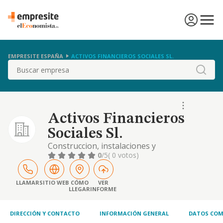
EMPRESITE ESPAÑA
ACTIVOS FINANCIEROS SOCIALES SL.
Buscar
Activos Financieros
Sociales Sl.
Construccion, instalaciones y
mantenimiento. comercio al por mayor y al
0
/5
( 0 votos)
por menor. distribucion comercial.
importacion y exportacion. actividades
inmobiliarias. actividades profesionales.
LLAMAR
SITIO WEB
CÓMO
VER
LLEGAR
INFORME
industrias manufactureras, etc
DIRECCIÓN Y CONTACTO
INFORMACIÓN GENERAL
DATOS COM