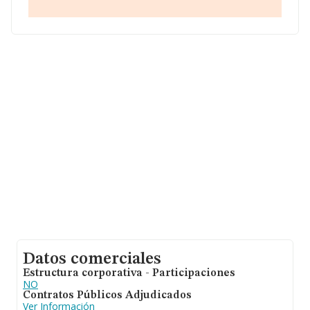
que el promedio de la facturación entre todas las
empresas es de 160 mil euros. Respecto a la
información de la provincia (hablamos de Sevilla), en la
base de datos de INFORMA aparecen 1235 empresas,
cuyas ventas en 2011 han alcanzado los 178 millones
de euros. Por último, con el fin de ampliar la
información relativa al ámbito de la empresa, la media
de empleados de las empresas es de 2. La antigüedad
desde la constitución es de 16 años.
Datos comerciales
Estructura corporativa - Participaciones
NO
Contratos Públicos Adjudicados
Ver Información