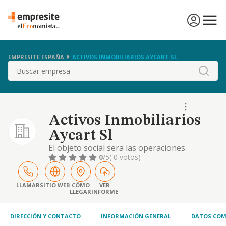
EMPRESITE ESPAÑA
ACTIVOS INMOBILIARIOS AYCART SL
Buscar
Activos Inmobiliarios
Aycart Sl
El objeto social sera las operaciones
inmobiliarias y urbanisticas, mediante la
0
/5
( 0 votos)
gestion del planeamiento de proyectos y
estudios de licencias, permisos y
aportaciones administrativas de toda indole;
LLAMAR
SITIO WEB
CÓMO
VER
LLEGAR
INFORME
la adquisicion, plani
DIRECCIÓN Y CONTACTO
INFORMACIÓN GENERAL
DATOS COM