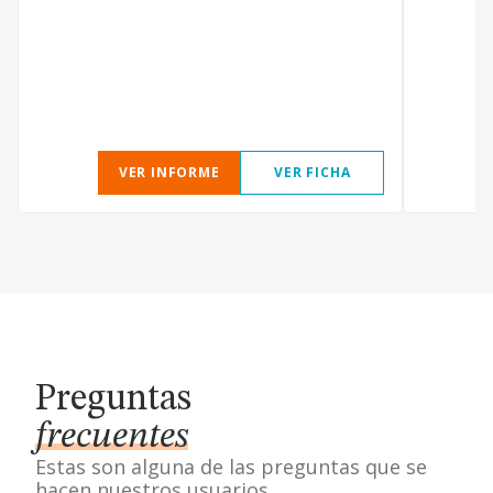
a
D
I
A
VER INFORME
VER FICHA
Preguntas
frecuentes
Estas son alguna de las preguntas que se
hacen nuestros usuarios