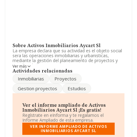
Sobre Activos Inmobiliarios Aycart Sl
La empresa declara que su actividad es el objeto social
sera las operaciones inmobiliarias y urbanisticas,
mediante la gestión del planeamiento de proyectos y
estudios de licencias, permisos y aportaciones
Ver más
administrativas de toda indole; la adquisición, plani. La
Actividades relacionadas
sociedad está inscrita en el Registro Mercantil como
Inmobiliarias
Proyectos
Sociedad Limitada. Clasifica su actividad CNAE como
'Gestión y administración de la propiedad inmobiliaria',
Gestion proyectos
Estudios
código 6832. La compañía no tiene actividad en
mercados exteriores.
La compañía
Activos Inmobiliarios Aycart S.L
, con
Ver el informe ampliado de Activos
NIF B91494559, se encuentra en Calle Americo
Inmobiliarios Aycart Sl ¡Es gratis!
Vespucio núm. 5 2 7, (41092), Sevilla, Andalucía.
Regístrate en eInforma y te regalamos el
Informe Ampliado de esta empresa.
En relación con el sector y disponiendo de los datos de
VER INFORME AMPLIADO DE ACTIVOS
hasta 36.850 empresas, la facturación en el ámbito
INMOBILIARIOS AYCART SL
nacional alcanza los 5.912 millones de euros y se estima