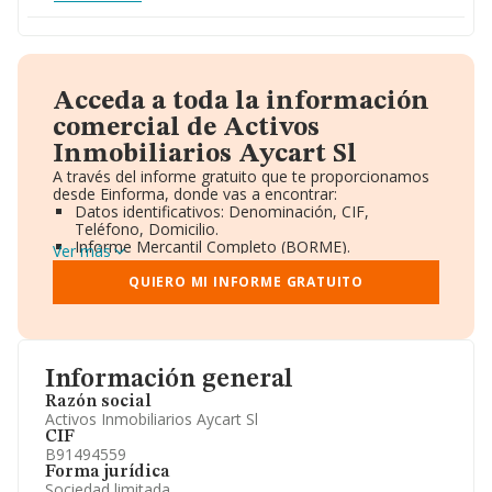
Acceda a toda la información
comercial de Activos
Inmobiliarios Aycart Sl
A través del informe gratuito que te proporcionamos
desde Einforma, donde vas a encontrar:
Datos identificativos: Denominación, CIF,
Teléfono, Domicilio.
Informe Mercantil Completo (BORME).
Ver más
Gráficos de Evolución Ventas y Empleados.
Consejo de Administración y Administradores.
QUIERO MI INFORME GRATUITO
Directivos y Ejecutivos.
Accionistas.
Participaciones y Vinculaciones en otras empresas.
Artículos de prensa publicados sobre la empresa.
Información oficial y registral complementaria.
Información general
Razón social
Activos Inmobiliarios Aycart Sl
CIF
B91494559
Forma jurídica
Sociedad limitada