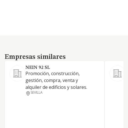
Empresas similares
Empresas similares
NEIN 92 SL
Promoción, construcción,
L
gestión, compra, venta y
o
alquiler de edificios y solares.
a
SEVILLA
p
a
p
C
m