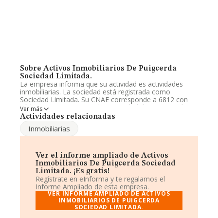
Sobre Activos Inmobiliarios De Puigcerda
Sociedad Limitada.
La empresa informa que su actividad es actividades
inmobiliarias. La sociedad está registrada como
Sociedad Limitada. Su CNAE corresponde a 6812 con
código '%cnae%'. No realiza actividad de importación
Ver más
y/o exportación.
Actividades relacionadas
Inmobiliarias
Ha contado con el mismo número de profesionales y
atendiendo a los datos disponibles en INFORMA, ese
número ha estado por encima de la media de sector.
Ver el informe ampliado de Activos
Acerca de la información en los distintos rankings: ha
Inmobiliarios De Puigcerda Sociedad
perdido hasta 1.272 puestos en 2024, pasando del
Limitada. ¡Es gratis!
puesto 3.897 al 5.169. Se encuentran mejor
Regístrate en eInforma y te regalamos el
posicionadas las siguientes empresas del sector:
Informe Ampliado de esta empresa.
Inmobiliaria Izarra S.A
y
Xarot Obres S.L
; algunas de
VER INFORME AMPLIADO DE ACTIVOS
las empresas que la siguen en la clasificación del sector
INMOBILIARIOS DE PUIGCERDA
SOCIEDAD LIMITADA.
son
Bages&anoia Promotors S.L
y
Ediqualis S.L
. En
el ranking nacional, ha bajado 23.676 puestos pasando