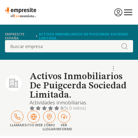
EMPRESITE
ACTIVOS INMOBILIARIOS DE PUIGCERDA SOCIEDAD
ESPAÑA
LIMITADA.
Buscar
Activos Inmobiliarios
De Puigcerda Sociedad
Limitada.
Actividades inmobiliarias.
0
/5
( 0 votos)
LLAMAR
SITIO WEB
CÓMO
VER
LLEGAR
INFORME