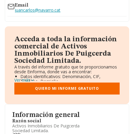
Email
juancarlos@navarro.cat
Acceda a toda la información
comercial de Activos
Inmobiliarios De Puigcerda
Sociedad Limitada.
A través del informe gratuito que te proporcionamos
desde Einforma, donde vas a encontrar:
Datos identificativos: Denominación, CIF,
Ver más
Teléfono, Domicilio.
Informe Mercantil Completo (BORME).
QUIERO MI INFORME GRATUITO
Gráficos de Evolución Ventas y Empleados.
Consejo de Administración y Administradores.
Directivos y Ejecutivos.
Accionistas.
Participaciones y Vinculaciones en otras empresas.
Información general
Artículos de prensa publicados sobre la empresa.
Información oficial y registral complementaria.
Razón social
Activos Inmobiliarios De Puigcerda
Sociedad Limitada.