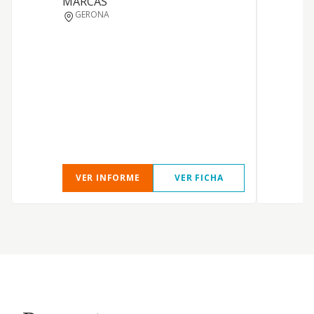
MARCAS
GERONA
F
I
VER INFORME
VER FICHA