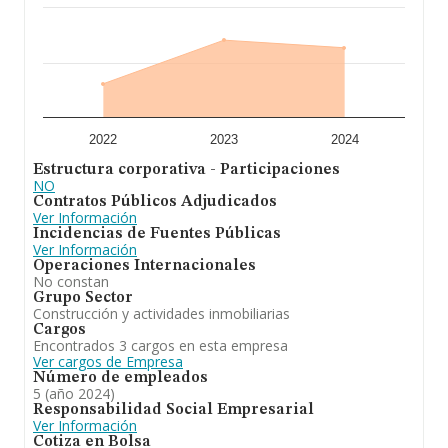
En definitiva, la actividad de
Activos Inmobiliarios de
Puigcerda Sociedad Limitada
está enfocada en
actividades inmobiliarias. Se ha posicionado más abajo
en el ranking de provincia frente al 2023.
2022
2023
2024
Estructura corporativa - Participaciones
NO
Contratos Públicos Adjudicados
Ver Información
Incidencias de Fuentes Públicas
Ver Información
Operaciones Internacionales
No constan
Grupo Sector
Construcción y actividades inmobiliarias
Cargos
Encontrados 3 cargos en esta empresa
Ver cargos de Empresa
Número de empleados
5 (año 2024)
Responsabilidad Social Empresarial
Ver Información
Cotiza en Bolsa