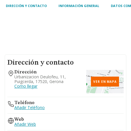
DIRECCIÓN Y CONTACTO
INFORMACIÓN GENERAL
DATOS COM
Dirección y contacto
Dirección
Urbanizacion Deulofeu, 11,
Puigcerda, 17520, Gerona
VER EN MAPA
Como llegar
Teléfono
Añadir Teléfono
Web
Añadir Web