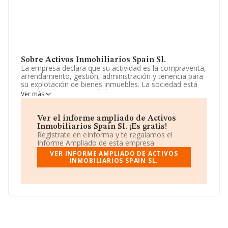
Sobre Activos Inmobiliarios Spain Sl.
La empresa declara que su actividad es la compraventa,
arrendamiento, gestión, administración y tenencia para
su explotación de bienes inmuebles. La sociedad está
registrada como Sociedad Limitada. Su CNAE
Ver más
corresponde a 6812 con código '%cnae%'. La compañía
no tiene actividad en mercados exteriores.
Ver el informe ampliado de Activos
La sociedad
Activos Inmobiliarios Spain S.L
,
Inmobiliarios Spain Sl. ¡Es gratis!
B54931076, tiene domicilio fiscal en Calle Portugal núm.
Regístrate en eInforma y te regalamos el
9 Bj, (03003), en el municipio de Alicante, Comunidad
Informe Ampliado de esta empresa.
Valenciana.
VER INFORME AMPLIADO DE ACTIVOS
INMOBILIARIOS SPAIN SL.
En relación con el sector y disponiendo de los datos de
hasta 231.218 empresas, en el ámbito nacional la
facturación alcanza la cifra de 29.817 millones de euros
y la media de facturación de ventas entre todas las
compañías alcanza los 128 mil euros. Para aportar
ulterior información de interés en el ámbito sectorial, la
media de empleados es de 1. La antigüedad desde la
constitución es de 20 años.