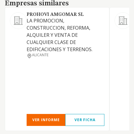
Empresas similares
Empresas similares
PROHOVI AMGOMAR SL
LA PROMOCION,
a
CONSTRUCCION, REFORMA,
p
ALQUILER Y VENTA DE
a
CUALQUIER CLASE DE
a
EDIFICACIONES Y TERRENOS.
c
ALICANTE
r
f
y
g
l
d
VER INFORME
VER FICHA