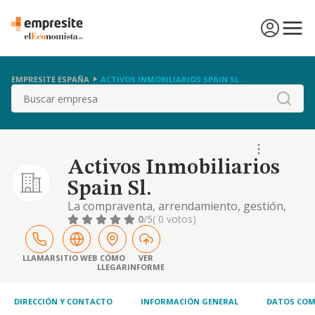
EMPRESITE ESPAÑA
ACTIVOS INMOBILIARIOS SPAIN SL.
Buscar
Activos Inmobiliarios
Spain Sl.
La compraventa, arrendamiento, gestión,
administración y tenencia para su
0
/5
( 0 votos)
explotación de bienes inmuebles
LLAMAR
SITIO WEB
CÓMO
VER
LLEGAR
INFORME
DIRECCIÓN Y CONTACTO
INFORMACIÓN GENERAL
DATOS COM