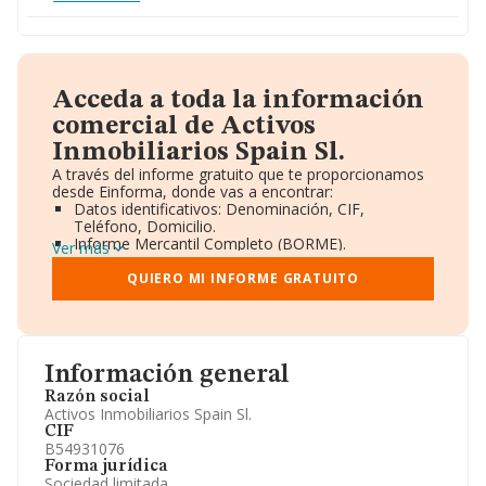
Acceda a toda la información
comercial de Activos
Inmobiliarios Spain Sl.
A través del informe gratuito que te proporcionamos
desde Einforma, donde vas a encontrar:
Datos identificativos: Denominación, CIF,
Teléfono, Domicilio.
Informe Mercantil Completo (BORME).
Ver más
Gráficos de Evolución Ventas y Empleados.
Consejo de Administración y Administradores.
QUIERO MI INFORME GRATUITO
Directivos y Ejecutivos.
Accionistas.
Participaciones y Vinculaciones en otras empresas.
Artículos de prensa publicados sobre la empresa.
Información oficial y registral complementaria.
Información general
Razón social
Activos Inmobiliarios Spain Sl.
CIF
B54931076
Forma jurídica
Sociedad limitada