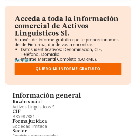
Acceda a toda la información
comercial de Activos
Linguisticos Sl.
A través del informe gratuito que te proporcionamos
desde Einforma, donde vas a encontrar:
Datos identificativos: Denominación, CIF,
Teléfono, Domicilio.
Informe Mercantil Completo (BORME).
Ver más
Gráficos de Evolución Ventas y Empleados.
Consejo de Administración y Administradores.
QUIERO MI INFORME GRATUITO
Directivos y Ejecutivos.
Accionistas.
Participaciones y Vinculaciones en otras empresas.
Artículos de prensa publicados sobre la empresa.
Información oficial y registral complementaria.
Información general
Razón social
Activos Linguisticos Sl.
CIF
B85987881
Forma jurídica
Sociedad limitada
Sector
Servicios empresariales