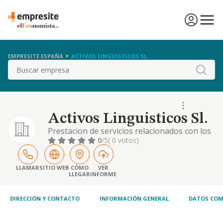
EMPRESITE ESPAÑA
ACTIVOS LINGUISTICOS SL.
Buscar
Activos Linguisticos Sl.
Prestacion de servicios relacionados con los
activos linguisticos, tales como la gestion,
0
/5
( 0 votos)
traduccion, e interpretacion de los mismos...
LLAMAR
SITIO WEB
CÓMO
VER
LLEGAR
INFORME
DIRECCIÓN Y CONTACTO
INFORMACIÓN GENERAL
DATOS COM