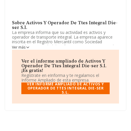
Sobre Activos Y Operador De Ttes Integral Die-
ser S.l.
La empresa informa que su actividad es activos y
operador de transporte integral. La empresa aparece
inscrita en el Registro Mercantil como Sociedad
Limitada. La actividad de referencia CNAE corresponde
Ver más
a 'Actividades anexas al transporte marítimo y por vías
navegables interiores', cuyo Código es 5222. La
sociedad no tiene actividad en mercados exteriores.
Ver el informe ampliado de Activos Y
Operador De Ttes Integral Die-ser S.l.
La sociedad española
Activos y Operador de Ttes
¡Es gratis!
Integral Die-ser S.L
, con NIF B06457816, está situada
Regístrate en eInforma y te regalamos el
en Calle Camino De Valverde núm. S/N, (06892), en el
Informe Ampliado de esta empresa.
municipio de Trujillanos, en Badajoz, Extremadura.
VER INFORME AMPLIADO DE ACTIVOS Y
OPERADOR DE TTES INTEGRAL DIE-SER
S.L.
En relación con el sector y disponiendo de los datos de
hasta 2.908 empresas, en el ámbito nacional la
facturación alcanza la cifra de 5.485 millones de euros y
se calcula un promedio de facturación de 1 millón de
euros entre todas las compañías. Finalmente, para
completar los datos de sector los empleados de media
son 6. La antigüedad desde la constitución es de 20
años.