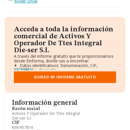
Añadir Email
Acceda a toda la información
comercial de Activos Y
Operador De Ttes Integral
Die-ser S.l.
A través del informe gratuito que te proporcionamos
desde Einforma, donde vas a encontrar:
Datos identificativos: Denominación, CIF,
Ver más
Teléfono, Domicilio.
Informe Mercantil Completo (BORME).
QUIERO MI INFORME GRATUITO
Gráficos de Evolución Ventas y Empleados.
Consejo de Administración y Administradores.
Directivos y Ejecutivos.
Accionistas.
Participaciones y Vinculaciones en otras empresas.
Información general
Artículos de prensa publicados sobre la empresa.
Información oficial y registral complementaria.
Razón social
Activos Y Operador De Ttes Integral
Die-ser S.l.
CIF
B06457816