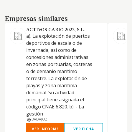
Empresas similares
Empresas similares
ACTIVOS CABIO 2022, S.L.
S
a). La explotación de puertos
a
deportivos de escala o de
d
invernada, así como de
v
concesiones administrativas
L
en zonas portuarias, costeras
y
o de demanio marítimo
m
terrestre. La explotación de
a
playas y zona marítima
d
demanial. Su actividad
c
principal tiene asignada el
c
código CNAE 6.820. b). - La
a
gestión
BADAJOZ
VER INFORME
VER FICHA