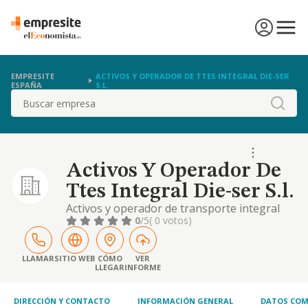
EMPRESITE
ACTIVOS Y OPERADOR DE TTES INTEGRAL DIE-SER
ESPAÑA
S.L.
Buscar
Activos Y Operador De
Ttes Integral Die-ser S.l.
Activos y operador de transporte integral
0
/5
( 0 votos)
LLAMAR
SITIO WEB
CÓMO
VER
LLEGAR
INFORME
DIRECCIÓN Y CONTACTO
INFORMACIÓN GENERAL
DATOS COM