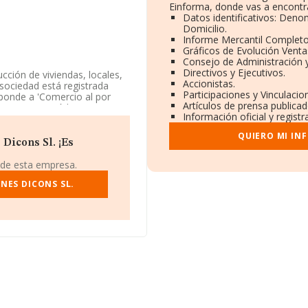
Einforma, donde vas a encontr
Datos identificativos: Deno
Domicilio.
Informe Mercantil Complet
Gráficos de Evolución Vent
Consejo de Administración 
Directivos y Ejecutivos.
ción de viviendas, locales,
Accionistas.
 sociedad está registrada
Participaciones y Vinculaci
ponde a 'Comercio al por
Artículos de prensa publica
baco', cuyo Código es 4639.
Información oficial y regist
QUIERO MI IN
ne domicilio fiscal en Calle
Dicons Sl. ¡Es
, Madrid.
 de esta empresa.
.763 empresas, la facturación
promedio de la facturación de
NES DICONS SL.
os. Teniendo en cuenta la
recen 4230 empresas, cuyas
ra completar los datos de
titución. La media de