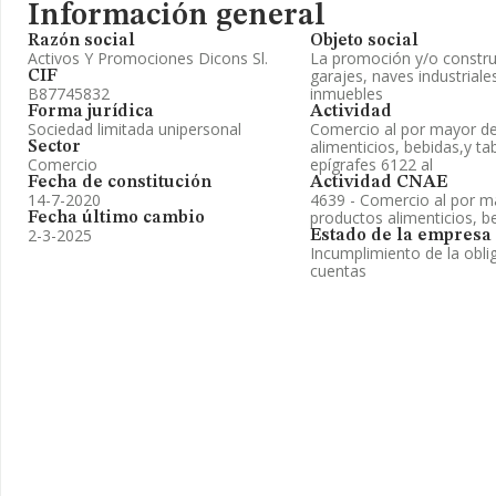
Información general
Razón social
Objeto social
Activos Y Promociones Dicons Sl.
La promoción y/o construc
garajes, naves industriale
CIF
B87745832
inmuebles
Forma jurídica
Actividad
Sociedad limitada unipersonal
Comercio al por mayor de
alimenticios, bebidas,y t
Sector
Comercio
epígrafes 6122 al
Fecha de constitución
Actividad CNAE
14-7-2020
4639 - Comercio al por ma
productos alimenticios, b
Fecha último cambio
2-3-2025
Estado de la empresa
Incumplimiento de la obli
cuentas