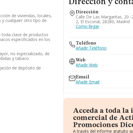
Dirección y cont
Dirección
ción de viviendas, locales,
Calle De Las Margaritas, 20 -2
s y cualquier otro tipo de
2, El Escorial, 28280, Madrid
Como llegar
 toda clase de productos
abacos especificados en los
Teléfono
Añadir Teléfono
yor, no especializado, de
ebidas y tabaco
Web
Añadir Web
gación de depósito de
Email
Añadir Email
Acceda a toda la
comercial de Act
Promociones Dico
A través del informe gratuito