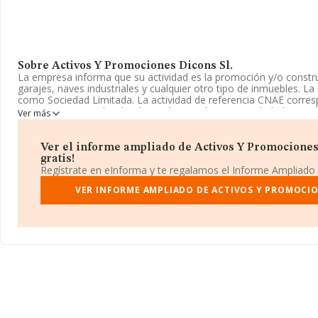
Sobre Activos Y Promociones Dicons Sl.
La empresa informa que su actividad es la promoción y/o construc
garajes, naves industriales y cualquier otro tipo de inmuebles. La
como Sociedad Limitada. La actividad de referencia CNAE corres
mayor, no especializado, de productos alimenticios, bebidas y ta
Ver más
No realiza actividad de importación y/o exportación.
La empresa
Activos y Promociones Dicons S.L
, B87745832, tie
Ver el informe ampliado de Activos Y Promociones 
De Las Margaritas núm. 20 -21, Ur El Alcor 2, (28280), El Escorial
gratis!
Regístrate en eInforma y te regalamos el Informe Ampliado
En relación con el sector y disponiendo de los datos de hasta 23
en el ámbito nacional alcanza los 35.026 millones de euros y el 
VER INFORME AMPLIADO DE ACTIVOS Y PROMOCIO
ventas entre todas las compañías asciende a los 1 millón de eur
información sobre Madrid, en la base de datos de INFORMA apa
ventas han obtenido los 6.821 millones de euros. Finalmente, pa
sector, en 2021, la antigüedad alcanza los 16 años desde la cons
empleados es de 4.