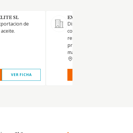
LITE SL
EXCLUSIVAS ECOGARBASA S
xportacion de
Distribución de alimentación
 aceite.
colectividades (colegios,
residencias, bares...)
principalmente lácteos, aceite
macarrones fideos, legumbres.
MADRID
VER FICHA
VER INFORME
VER FIC