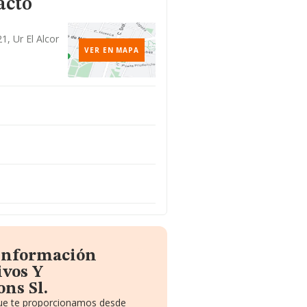
acto
1, Ur El Alcor
VER EN MAPA
 información
ivos Y
ns Sl.
 que te proporcionamos desde