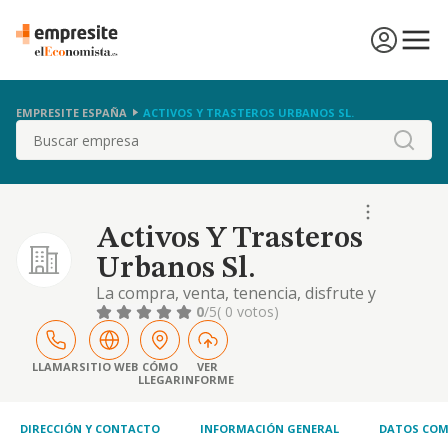
EMPRESITE ESPAÑA
ACTIVOS Y TRASTEROS URBANOS SL.
Buscar
Activos Y Trasteros
Urbanos Sl.
La compra, venta, tenencia, disfrute y
arrendamiento de solares, terrenos y toda
0
/5
( 0 votos)
clase de fincas rústicas, urbanas, pisos,
locales, apartamentos, trasteros e
inmuebles en general. la urbanización,
LLAMAR
SITIO WEB
CÓMO
VER
LLEGAR
INFORME
parcelación y reparcelación de terrenos. la
construcción por cuenta propia o ajena
DIRECCIÓN Y CONTACTO
INFORMACIÓN GENERAL
DATOS COM