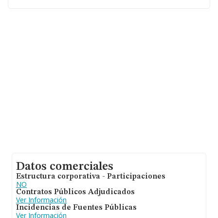
En base a la información de la que dispone INFORMA
sobre 54.122 compañías, a nivel nacional la facturación
asciende a 4.318 millones de euros y se calcula un
promedio de facturación de 79 mil euros entre todas las
compañías. En cuanto a la información relativa a la
provincia de Madrid, en la base de datos INFORMA
constan 11818 empresas, con ventas de hasta 1.763
millones de euros. Finalmente, para completar los datos
de sector la antigüedad alcanza los 7 años desde la
constitución. Los empleados de media son 1.
Datos comerciales
Estructura corporativa - Participaciones
NO
Contratos Públicos Adjudicados
Ver Información
Incidencias de Fuentes Públicas
Ver Información