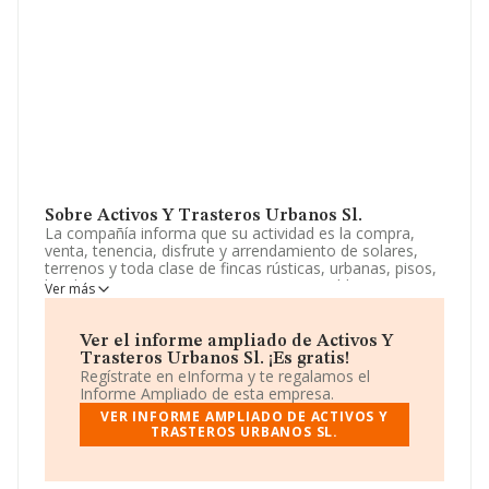
Sobre Activos Y Trasteros Urbanos Sl.
La compañía informa que su actividad es la compra,
venta, tenencia, disfrute y arrendamiento de solares,
terrenos y toda clase de fincas rústicas, urbanas, pisos,
locales, apartamentos, trasteros e inmuebles en
Ver más
general. la urbanización, parcelación y reparcelación de
terrenos. la construcción por cuenta propia o ajena. La
sociedad está registrada como Sociedad Limitada.
Ver el informe ampliado de Activos Y
Clasifica su actividad CNAE como 'Agentes de la
Trasteros Urbanos Sl. ¡Es gratis!
propiedad inmobiliaria', código 6831. La sociedad no
Regístrate en eInforma y te regalamos el
tiene actividad en mercados exteriores.
Informe Ampliado de esta empresa.
VER INFORME AMPLIADO DE ACTIVOS Y
La sociedad
Activos y Trasteros Urbanos S.L
, NIF
TRASTEROS URBANOS SL.
B72922859, está situada en Calle Velazquez núm. 24
Piso 2 Iz, (28001), Madrid, Madrid.