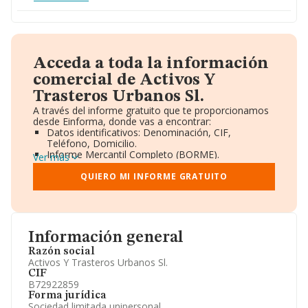
Acceda a toda la información
comercial de Activos Y
Trasteros Urbanos Sl.
A través del informe gratuito que te proporcionamos
desde Einforma, donde vas a encontrar:
Datos identificativos: Denominación, CIF,
Teléfono, Domicilio.
Informe Mercantil Completo (BORME).
Ver más
Gráficos de Evolución Ventas y Empleados.
Consejo de Administración y Administradores.
QUIERO MI INFORME GRATUITO
Directivos y Ejecutivos.
Accionistas.
Participaciones y Vinculaciones en otras empresas.
Artículos de prensa publicados sobre la empresa.
Información oficial y registral complementaria.
Información general
Razón social
Activos Y Trasteros Urbanos Sl.
CIF
B72922859
Forma jurídica
Sociedad limitada unipersonal