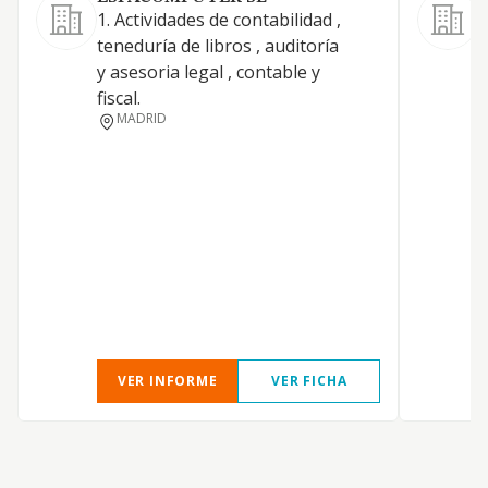
1. Actividades de contabilidad ,
L
teneduría de libros , auditoría
y asesoria legal , contable y
fiscal.
MADRID
R
VER INFORME
VER FICHA