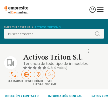
EMPRESITE ESPAÑA
ACTIVOS TRITON S.L.
Buscar
Activos Triton S.l.
Tenencia de todo tipo de inmuebles.
0
/5
( 0 votos)
LLAMAR
SITIO WEB
CÓMO
VER
LLEGAR
INFORME
DIRECCIÓN Y CONTACTO
INFORMACIÓN GENERAL
DATOS COM