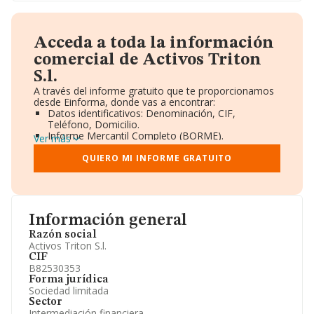
Acceda a toda la información
comercial de Activos Triton
S.l.
A través del informe gratuito que te proporcionamos
desde Einforma, donde vas a encontrar:
Datos identificativos: Denominación, CIF,
Teléfono, Domicilio.
Informe Mercantil Completo (BORME).
Ver más
Gráficos de Evolución Ventas y Empleados.
Consejo de Administración y Administradores.
QUIERO MI INFORME GRATUITO
Directivos y Ejecutivos.
Accionistas.
Participaciones y Vinculaciones en otras empresas.
Artículos de prensa publicados sobre la empresa.
Información oficial y registral complementaria.
Información general
Razón social
Activos Triton S.l.
CIF
B82530353
Forma jurídica
Sociedad limitada
Sector
Intermediación financiera