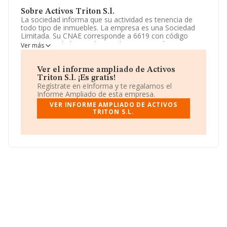
Sobre Activos Triton S.l.
La sociedad informa que su actividad es tenencia de
todo tipo de inmuebles. La empresa es una Sociedad
Limitada. Su CNAE corresponde a 6619 con código
'Otras actividades auxiliares a los servicios financieros,
Ver más
excepto seguros y fondos de pensiones'. No realiza
actividad de importación y/o exportación.
Ver el informe ampliado de Activos
La empresa española
Activos Triton S.L
, con número
Triton S.l. ¡Es gratis!
de identificación fiscal B82530353, tiene domicilio fiscal
Regístrate en eInforma y te regalamos el
en Calle Amparo núm. 35, (28012), en el municipio de
Informe Ampliado de esta empresa.
Madrid, Madrid.
VER INFORME AMPLIADO DE ACTIVOS
TRITON S.L.
Con los datos a disposición de INFORMA sobre 7.332
empresas pertenecientes al sector, la facturación en el
ámbito nacional alcanza los 3.115 millones de euros y
se estima que el promedio de la facturación entre todas
las empresas es de 424 mil euros. Respecto a la
información de la provincia (hablamos de Madrid), en la
base de datos de INFORMA aparecen 2375 empresas,
con ventas de 2.685 millones de euros. Para aportar
ulterior información de interés en el ámbito sectorial, la
antigüedad alcanza los 16 años desde la constitución.
Los empleados de media son 2.