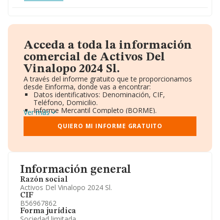
Acceda a toda la información
comercial de Activos Del
Vinalopo 2024 Sl.
A través del informe gratuito que te proporcionamos
desde Einforma, donde vas a encontrar:
Datos identificativos: Denominación, CIF,
Teléfono, Domicilio.
Informe Mercantil Completo (BORME).
Ver más
Gráficos de Evolución Ventas y Empleados.
Consejo de Administración y Administradores.
QUIERO MI INFORME GRATUITO
Directivos y Ejecutivos.
Accionistas.
Participaciones y Vinculaciones en otras empresas.
Artículos de prensa publicados sobre la empresa.
Información oficial y registral complementaria.
Información general
Razón social
Activos Del Vinalopo 2024 Sl.
CIF
B56967862
Forma jurídica
Sociedad limitada