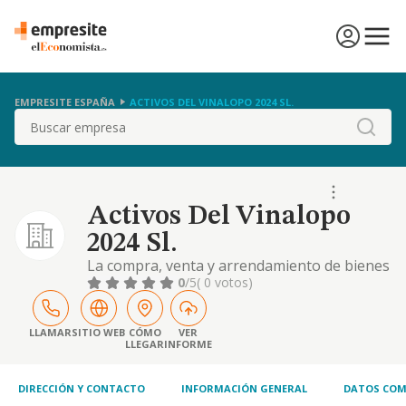
EMPRESITE ESPAÑA
ACTIVOS DEL VINALOPO 2024 SL.
Buscar
Activos Del Vinalopo
2024 Sl.
La compra, venta y arrendamiento de bienes
inmuebles. la instalación, promoción,
0
/5
( 0 votos)
explotación y mantenimiento de todo tipo de
instalaciones de energía solar y fotovoltaica
LLAMAR
SITIO WEB
CÓMO
VER
LLEGAR
INFORME
DIRECCIÓN Y CONTACTO
INFORMACIÓN GENERAL
DATOS COM