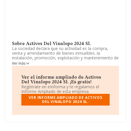
Sobre Activos Del Vinalopo 2024 Sl.
La sociedad declara que su actividad es la compra,
venta y arrendamiento de bienes inmuebles. la
instalación, promoción, explotación y mantenimiento de
todo tipo de instalaciones de energía solar y
Ver más
fotovoltaica. La sociedad está registrada como
Sociedad Limitada. Clasifica su actividad CNAE como
'Compraventa de bienes inmobiliarios por cuenta
Ver el informe ampliado de Activos
propia', código 6811. La sociedad no tiene actividad en
Del Vinalopo 2024 Sl. ¡Es gratis!
mercados exteriores.
Regístrate en eInforma y te regalamos el
Informe Ampliado de esta empresa.
La empresa española
Activos del Vinalopo 2024 S.L
,
VER INFORME AMPLIADO DE ACTIVOS
B56967862, tiene domicilio fiscal en Calle La Constitucio
DEL VINALOPO 2024 SL.
núm. 28, (03610), en el municipio de Petrer, provincia de
Alicante, Comunidad Valenciana.
En relación con el sector y disponiendo de los datos de
hasta 67.992 empresas, en el ámbito nacional la
facturación alcanza la cifra de 7.139 millones de euros y