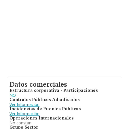
la media entre todas las compañías es de 105 mil euros
de ventas. Con el fin de ampliar la información relativa a
las compañías, la antigüedad desde la constitución es
de 13 años. Los empleados de media son 1.
Datos comerciales
Estructura corporativa - Participaciones
NO
Contratos Públicos Adjudicados
Ver Información
Incidencias de Fuentes Públicas
Ver Información
Operaciones Internacionales
No constan
Grupo Sector