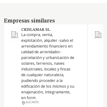
Empresas similares
Empresas similares
CRISLAMAR SL.
La compra, venta,
L
explotación, alquiler -salvo el
arrendamiento financiero en
P
calidad de arrendador-
parcelación y urbanización de
E
solares, terrenos, naves
industriales, locales y fincas
P
de cualquier naturaleza,
O
pudiendo proceder a la
edificación de los mismos y su
enajenación, íntegramente,
en form
ALICANTE