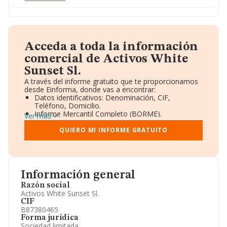
Acceda a toda la información
comercial de Activos White
Sunset Sl.
A través del informe gratuito que te proporcionamos
desde Einforma, donde vas a encontrar:
Datos identificativos: Denominación, CIF,
Teléfono, Domicilio.
Informe Mercantil Completo (BORME).
Ver más
Gráficos de Evolución Ventas y Empleados.
Consejo de Administración y Administradores.
QUIERO MI INFORME GRATUITO
Directivos y Ejecutivos.
Accionistas.
Participaciones y Vinculaciones en otras empresas.
Artículos de prensa publicados sobre la empresa.
Información oficial y registral complementaria.
Información general
Razón social
Activos White Sunset Sl.
CIF
B87380465
Forma jurídica
Sociedad limitada