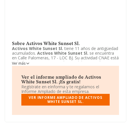
Sobre Activos White Sunset Sl.
Activos White Sunset Sl.
tiene 11 años de antigüedad
acumulados.
Activos White Sunset Sl.
se encuentra
en Calle Palomeras, 17 - LOC BJ. Su actividad CNAE está
incluida en 6812 - Promoción inmobiliaria.
Activos
Ver más
White Sunset Sl.
está registrada como Sociedad
limitada.
Ver el informe ampliado de Activos
White Sunset Sl. ¡Es gratis!
Regístrate en eInforma y te regalamos el
Informe Ampliado de esta empresa.
VER INFORME AMPLIADO DE ACTIVOS
WHITE SUNSET SL.