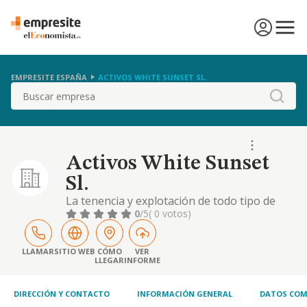
EMPRESITE ESPAÑA
ACTIVOS WHITE SUNSET SL.
Buscar
Activos White Sunset
Sl.
La tenencia y explotación de todo tipo de
bienes inmuebles y valores mobiliarios
0
/5
( 0 votos)
excluyendo las actividades propias de la ley
de mercado de valores, y aquellas reguladas
en la legislación sobre inversión mobiliaria
LLAMAR
SITIO WEB
CÓMO
VER
LLEGAR
INFORME
DIRECCIÓN Y CONTACTO
INFORMACIÓN GENERAL
DATOS COM