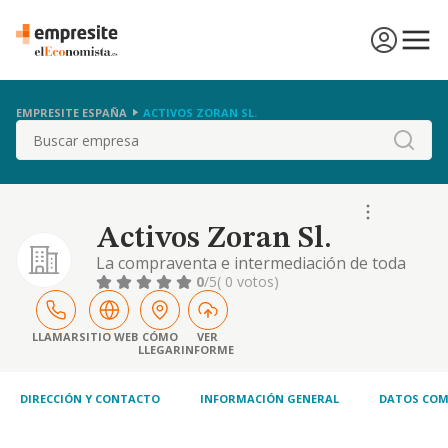
EMPRESITE ESPAÑA
ACTIVOS ZORAN SL.
Buscar
Activos Zoran Sl.
La compraventa e intermediación de toda
clase de fincas rústicas y urbanas, la
0
/5
( 0 votos)
promoción y construcción sobre las mismas
de toda clase de edificaciones, su
rehabilitación, reforma integral, venta o
LLAMAR
SITIO WEB
CÓMO
VER
LLEGAR
INFORME
arrendamiento no financiera, y la
construcción de toda clase de obras públicas
o privadas. compraventa
DIRECCIÓN Y CONTACTO
INFORMACIÓN GENERAL
DATOS COM