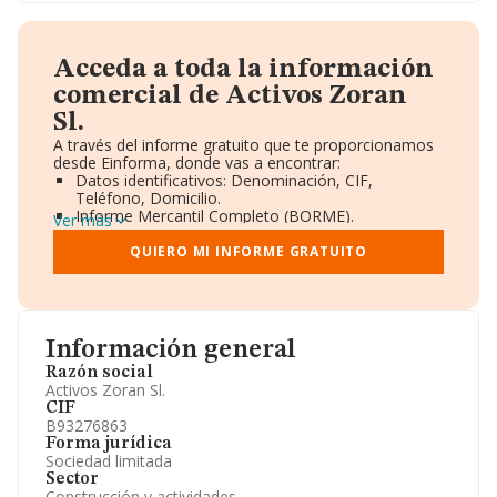
Acceda a toda la información
comercial de Activos Zoran
Sl.
A través del informe gratuito que te proporcionamos
desde Einforma, donde vas a encontrar:
Datos identificativos: Denominación, CIF,
Teléfono, Domicilio.
Informe Mercantil Completo (BORME).
Ver más
Gráficos de Evolución Ventas y Empleados.
Consejo de Administración y Administradores.
QUIERO MI INFORME GRATUITO
Directivos y Ejecutivos.
Accionistas.
Participaciones y Vinculaciones en otras empresas.
Artículos de prensa publicados sobre la empresa.
Información oficial y registral complementaria.
Información general
Razón social
Activos Zoran Sl.
CIF
B93276863
Forma jurídica
Sociedad limitada
Sector
Construcción y actividades