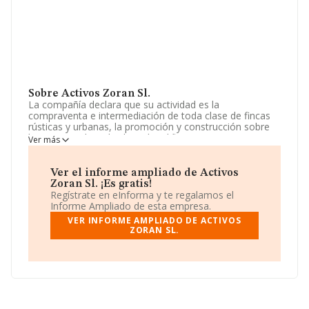
Sobre Activos Zoran Sl.
La compañía declara que su actividad es la
compraventa e intermediación de toda clase de fincas
rústicas y urbanas, la promoción y construcción sobre
las mismas de toda clase de edificaciones, su
Ver más
rehabilitación, reforma integral, venta o arrendamiento
no financiera, y la construcción de toda clase de obras
públicas o privadas. compraventa. La empresa aparece
Ver el informe ampliado de Activos
inscrita en el Registro Mercantil como Sociedad
Zoran Sl. ¡Es gratis!
Limitada. Su actividad CNAE es '%cnae%' con código
Regístrate en eInforma y te regalamos el
6812. La sociedad no tiene actividad en mercados
Informe Ampliado de esta empresa.
exteriores.
VER INFORME AMPLIADO DE ACTIVOS
ZORAN SL.
La sociedad española
Activos Zoran S.L
, con número
de identificación fiscal B93276863, tiene domicilio fiscal
en Calle Casablanca núm. 25, (29620), en el municipio
de Torremolinos, en Málaga, Andalucía.
Con los datos a disposición de INFORMA sobre 231.218
empresas pertenecientes al sector, la facturación en el