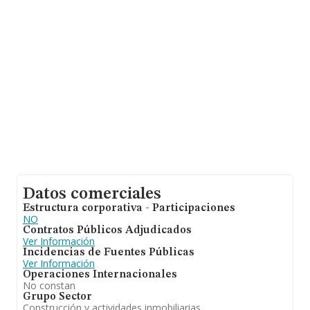
ámbito nacional alcanza los 29.817 millones de euros y
el promedio de la facturación de ventas entre todas las
compañías asciende a los 128 mil euros. En cuanto a la
información relativa a la provincia de Málaga, en la base
de datos INFORMA constan 17407 empresas, cuyas
ventas han alcanzado los 1.345 millones de euros. Para
aportar ulterior información de interés en el ámbito
sectorial, la media de empleados es de 1. La media de
antigüedad desde la constitución es de 20 años.
Datos comerciales
Estructura corporativa - Participaciones
NO
Contratos Públicos Adjudicados
Ver Información
Incidencias de Fuentes Públicas
Ver Información
Operaciones Internacionales
No constan
Grupo Sector
Construcción y actividades inmobiliarias