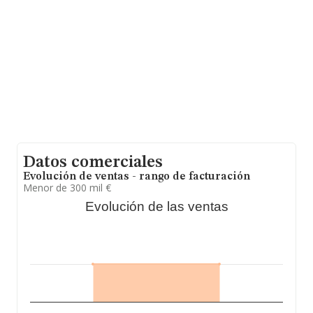
millones de euros y se estima que el promedio de la
facturación entre todas las empresas es de 171 mil
euros, encontrándose la facturación de la empresa por
encima del promedio. En cuanto a la información
relativa a la provincia de Navarra, en la base de datos
de INFORMA aparecen 1382 empresas, cuyas ventas en
2016 han alcanzado los 139 millones de euros. Por
último, con el fin de ampliar la información relativa al
ámbito de la empresa, la antigüedad desde la
constitución es de 24 años. La media de empleados es
de 1.
Datos comerciales
Evolución de ventas - rango de facturación
Menor de 300 mil €
Evolución de las ventas