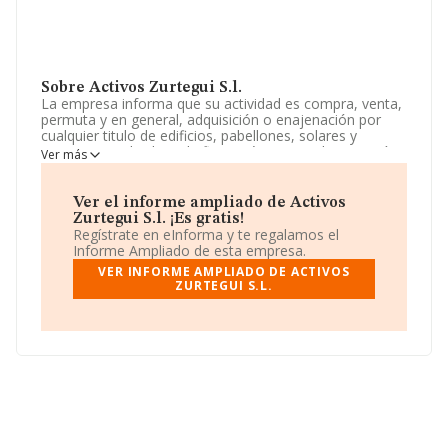
Sobre Activos Zurtegui S.l.
La empresa informa que su actividad es compra, venta,
permuta y en general, adquisición o enajenación por
cualquier titulo de edificios, pabellones, solares y
terrenos y toda clase de fincas rústicas y urbanas, así
Ver más
como su ordenacion, parcelacion y urbanizaci. La
empresa está registrada como Sociedad Limitada. Su
actividad CNAE es 'Alquiler de bienes inmobiliarios por
Ver el informe ampliado de Activos
cuenta propia' con código 6820. La empresa no tiene
Zurtegui S.l. ¡Es gratis!
actividad en mercados exteriores.
Regístrate en eInforma y te regalamos el
Informe Ampliado de esta empresa.
En relación con la productividad en 2016, en relación
VER INFORME AMPLIADO DE ACTIVOS
con las ventas, la empresa no ha tenido variación
ZURTEGUI S.L.
alguna.
La compañía
Activos Zurtegui S.L
, con NIF
B31642861, tiene su domicilio social establecido en
Calle Ardoi núm. 16, (31180), en el municipio de Zizur
Mayor, Navarra.
Con los datos a disposición de INFORMA sobre 132.555
empresas pertenecientes al sector, en el ámbito
nacional la facturación alcanza la cifra de 22.737