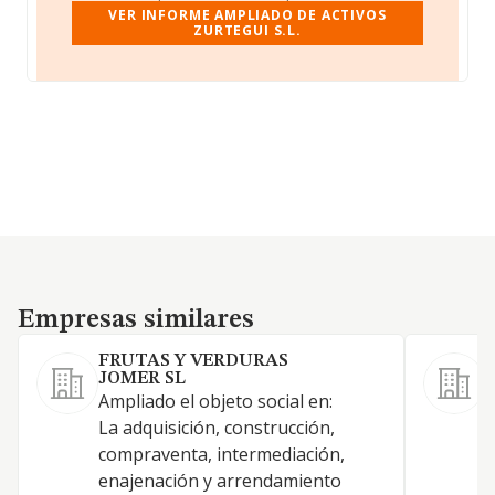
VER INFORME AMPLIADO DE ACTIVOS
ZURTEGUI S.L.
Empresas similares
Empresas similares
FRUTAS Y VERDURAS
JOMER SL
A
Ampliado el objeto social en:
t
La adquisición, construcción,
v
compraventa, intermediación,
y
enajenación y arrendamiento
d