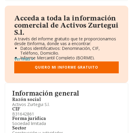
Acceda a toda la información
comercial de Activos Zurtegui
S.l.
A través del informe gratuito que te proporcionamos
desde Einforma, donde vas a encontrar:
Datos identificativos: Denominación, CIF,
Teléfono, Domicilio.
Informe Mercantil Completo (BORME).
Ver más
Gráficos de Evolución Ventas y Empleados.
Consejo de Administración y Administradores.
QUIERO MI INFORME GRATUITO
Directivos y Ejecutivos.
Accionistas.
Participaciones y Vinculaciones en otras empresas.
Artículos de prensa publicados sobre la empresa.
Información oficial y registral complementaria.
Información general
Razón social
Activos Zurtegui S.l.
CIF
B31642861
Forma jurídica
Sociedad limitada
Sector
Construcción y actividades