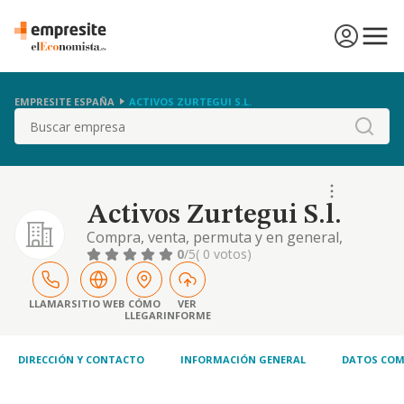
EMPRESITE ESPAÑA
ACTIVOS ZURTEGUI S.L.
Buscar
Activos Zurtegui S.l.
Compra, venta, permuta y en general,
adquisicion o enajenacion por cualquier
0
/5
( 0 votos)
titulo de edificios, pabellones, solares y
terrenos y toda clase de fincas rusticas y
urbanas, asi como su ordenacion,
LLAMAR
SITIO WEB
CÓMO
VER
LLEGAR
INFORME
parcelacion y urbanizaci
DIRECCIÓN Y CONTACTO
INFORMACIÓN GENERAL
DATOS COM