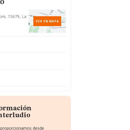
to
mbre, 15679, La
VER EN MAPA
formación
nterludio
te proporcionamos desde