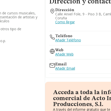
Dirección y contac
Dirección
n de cursos musicales,
Calle Anxel Fole, 9 - Piso 3 B, Ca
esentación de artistas y
Coruña
áculos
Como llegar
otros tipo de
Teléfono
Añadir Teléfono
o.p.
Web
Añadir Web
Email
Añadir Email
Acceda a toda la in
comercial de Acto I
Producciones, S.l.
A través del informe gratuito que 