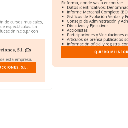
Einforma, donde vas a encontrar:
Datos identificativos: Denominac
Informe Mercantil Completo (B
Gráficos de Evolución Ventas y 
Consejo de Administración y Adm
ón de cursos musicales,
Directivos y Ejecutivos.
 de espectáculos. La
Accionistas.
ucación n.c.o.p.' con
Participaciones y Vinculaciones 
.
Artículos de prensa publicados s
Información oficial y registral c
 NIF B70506852, se
nicipio de O Temple,
iones, S.l. ¡Es
QUIERO MI INFO
 de esta empresa.
84 compañías, la
uros y se estima que el
CCIONES, S.L.
il euros. Respecto a la
e de datos de INFORMA
el fin de ampliar la
de 3. La antigüedad