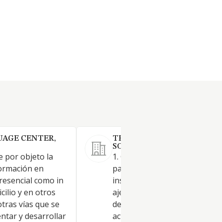
UAGE CENTER,
TELEMATICA TECHNOLOG
SOLUTIONS, S.L.
e por objeto la
1. Gestión y explotación total
formación en
parcial de todo tipo de
resencial como in
instalaciones, tanto propias
ilio y en otros
ajenas, públicas y privadas,
tras vías que se
destinadas a cualquier tipo d
tar y desarrollar
actividad deportiva, sociocultu