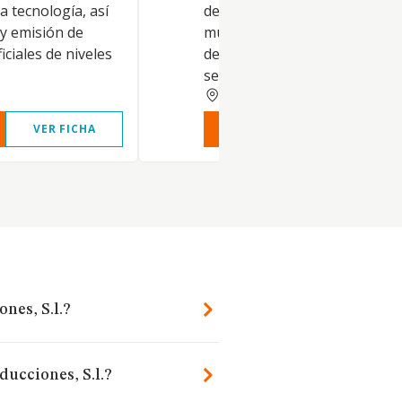
 tecnología, así
de ocio y/ o recreo, teatros,
 y emisión de
museos, centros culturales y
ficiales de niveles
deportivos, incluyendo todos 
servicios..
CORUNA
VER FICHA
VER INFORME
VER FIC
nes, S.l.?
ducciones, S.l.?