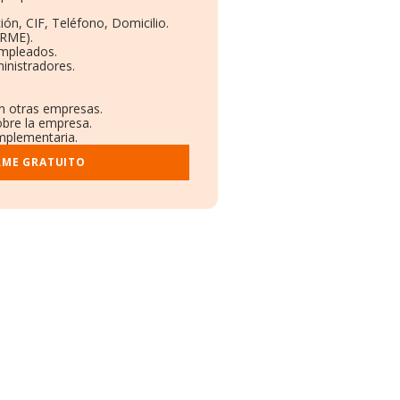
ión, CIF, Teléfono, Domicilio.
ORME).
Empleados.
inistradores.
en otras empresas.
obre la empresa.
omplementaria.
RME GRATUITO