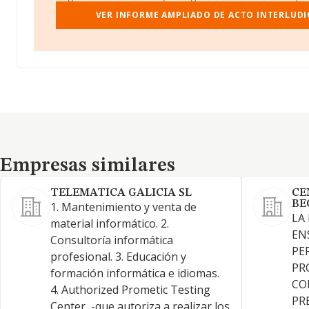
VER INFORME AMPLIADO DE ACTO INTERLUDI
Empresas similares
Empresas similares
TELEMATICA GALICIA SL
CE
BE
1. Mantenimiento y venta de
LA
material informático. 2.
EN
Consultoría informática
PE
profesional. 3. Educación y
PR
formación informática e idiomas.
CO
4. Authorized Prometic Testing
PR
Center, -que autoriza a realizar los