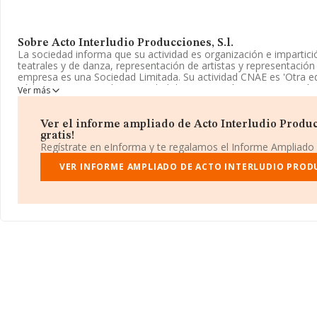
Sobre Acto Interludio Producciones, S.l.
La sociedad informa que su actividad es organización e impartici
teatrales y de danza, representación de artistas y representación
empresa es una Sociedad Limitada. Su actividad CNAE es 'Otra ed
código 8559. No realiza actividad de importación y/o exportación
Ver más
La sociedad española
Acto Interludio Producciones, S.L
, con
encuentra en Calle Anxel Fole núm. 9 Piso 3 B, (15679), en el mu
Ver el informe ampliado de Acto Interludio Producc
provincia de A Coruña, Galicia.
gratis!
Regístrate en eInforma y te regalamos el Informe Ampliado
En base a la información de la que dispone INFORMA sobre 27.7
facturación en el ámbito nacional alcanza los 4.215 millones de e
VER INFORME AMPLIADO DE ACTO INTERLUDIO PRODU
promedio de la facturación entre todas las empresas es de 151 m
información de la provincia (hablamos de A Coruña), en la bas
aparecen 592 empresas, con ventas de 72 millones de euros. Con 
información relativa a las compañías, la media de empleados es 
alcanza los 14 años desde la constitución.