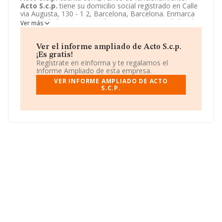
Acto S.c.p.
tiene su domicilio social registrado en Calle
via Augusta, 130 - 1 2, Barcelona, Barcelona. Enmarca
su actividad CNAE principal como 8622 - Actividades de
Ver más
otras especialidades médicas.
Acto S.c.p.
aparece
inscrita como Sociedad civil.
Ver el informe ampliado de Acto S.c.p.
¡Es gratis!
Regístrate en eInforma y te regalamos el
Informe Ampliado de esta empresa.
VER INFORME AMPLIADO DE ACTO
S.C.P.