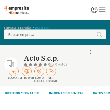
EMPRESITE ESPAÑA
ACTO S.C.P.
Buscar
Acto S.c.p.
0
/5
( 0 votos)
LLAMAR
SITIO WEB
CÓMO
VER
LLEGAR
INFORME
DIRECCIÓN Y CONTACTO
INFORMACIÓN GENERAL
DATOS COM