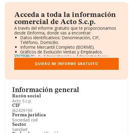
Acceda a toda la información
comercial de Acto S.c.p.
A través del informe gratuito que te proporcionamos
desde Einforma, donde vas a encontrar:
Datos identificativos: Denominación, CIF,
Teléfono, Domicilio.
Informe Mercantil Completo (BORME).
Gráficos de Evolución Ventas y Empleados.
Ver más
Consejo de Administración y Administradores.
Directivos y Ejecutivos.
QUIERO MI INFORME GRATUITO
Accionistas.
Participaciones y Vinculaciones en otras empresas.
Artículos de prensa publicados sobre la empresa.
Información oficial y registral complementaria.
Información general
Razón social
Acto S.c.p.
CIF
J62429196
Forma jurídica
Sociedad civil
Sector
Sanidad