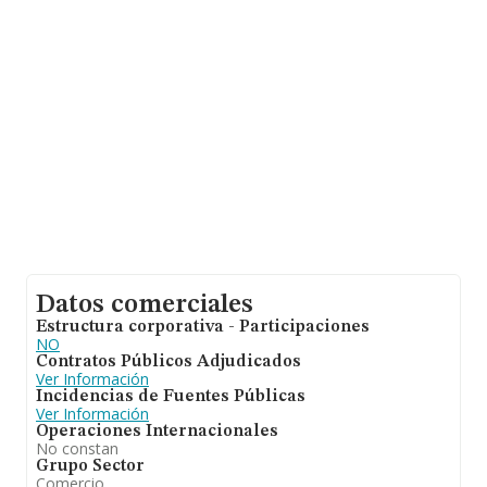
el promedio de la facturación de ventas entre todas las
compañías asciende a los 4 millones de euros. Respecto
a la información de la provincia (hablamos de Toledo),
en la base de datos de INFORMA aparecen 331
empresas, cuyas ventas han obtenido los 634 millones
de euros. Para aportar ulterior información de interés en
el ámbito sectorial, la media de empleados es de 19; la
media de antigüedad desde la constitución es de 13
años.
Datos comerciales
Estructura corporativa - Participaciones
NO
Contratos Públicos Adjudicados
Ver Información
Incidencias de Fuentes Públicas
Ver Información
Operaciones Internacionales
No constan
Grupo Sector
Comercio