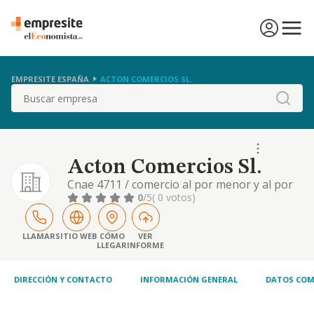
EMPRESITE ESPAÑA
ACTON COMERCIOS SL.
Buscar
Acton Comercios Sl.
Cnae 4711 / comercio al por menor y al por
mayor de diferentes productos y en
0
/5
( 0 votos)
diferentes establecimientos. compraventa y
alquiler de inmuebles. establecimientos de
bebidas. servicios de comidas. alojamientos.
LLAMAR
SITIO WEB
CÓMO
VER
LLEGAR
INFORME
y otras..
DIRECCIÓN Y CONTACTO
INFORMACIÓN GENERAL
DATOS COM