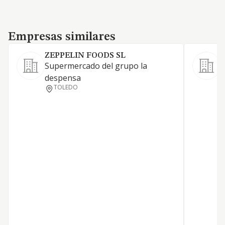
Empresas similares
Empresas similares
ZEPPELIN FOODS SL
Supermercado del grupo la
C
despensa
m
TOLEDO
d
p
d
a
C
p
a
e
e
e