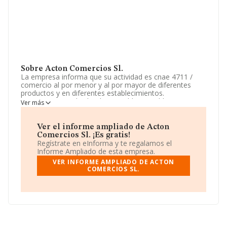
Sobre Acton Comercios Sl.
La empresa informa que su actividad es cnae 4711 /
comercio al por menor y al por mayor de diferentes
productos y en diferentes establecimientos.
compraventa y alquiler de inmuebles. establecimientos
Ver más
de bebidas. servicios de comidas. alojamientos. y otras.
La empresa es una Sociedad Limitada. Tiene CNAE:
4711 - 'Comercio al por menor en establecimientos no
Ver el informe ampliado de Acton
especializados, con predominio en productos
Comercios Sl. ¡Es gratis!
alimenticios, bebidas y tabaco'. La compañía no tiene
Regístrate en eInforma y te regalamos el
actividad en mercados exteriores.
Informe Ampliado de esta empresa.
VER INFORME AMPLIADO DE ACTON
La compañía
Acton Comercios S.L
, con número de
COMERCIOS SL.
identificación fiscal B56876378, tiene domicilio fiscal en
Calle Claudio Coello núm. 7, (45223), en el municipio de
Seseña, provincia de Toledo, Castilla-la Mancha.
Con los datos a disposición de INFORMA sobre 21.791
empresas pertenecientes al sector, la facturación en el
ámbito nacional alcanza los 102.271 millones de euros y