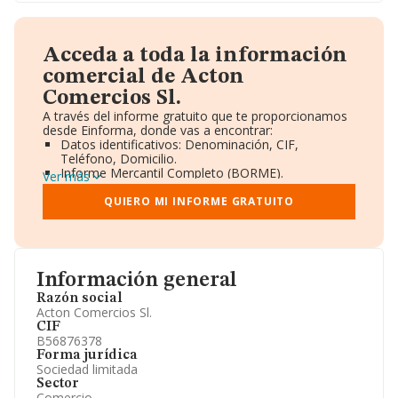
Acceda a toda la información
comercial de Acton
Comercios Sl.
A través del informe gratuito que te proporcionamos
desde Einforma, donde vas a encontrar:
Datos identificativos: Denominación, CIF,
Teléfono, Domicilio.
Informe Mercantil Completo (BORME).
Ver más
Gráficos de Evolución Ventas y Empleados.
Consejo de Administración y Administradores.
QUIERO MI INFORME GRATUITO
Directivos y Ejecutivos.
Accionistas.
Participaciones y Vinculaciones en otras empresas.
Artículos de prensa publicados sobre la empresa.
Información oficial y registral complementaria.
Información general
Razón social
Acton Comercios Sl.
CIF
B56876378
Forma jurídica
Sociedad limitada
Sector
Comercio