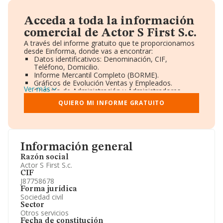
Acceda a toda la información
comercial de Actor S First S.c.
A través del informe gratuito que te proporcionamos
desde Einforma, donde vas a encontrar:
Datos identificativos: Denominación, CIF,
Teléfono, Domicilio.
Informe Mercantil Completo (BORME).
Gráficos de Evolución Ventas y Empleados.
Ver más
Consejo de Administración y Administradores.
Directivos y Ejecutivos.
QUIERO MI INFORME GRATUITO
Accionistas.
Participaciones y Vinculaciones en otras empresas.
Artículos de prensa publicados sobre la empresa.
Información oficial y registral complementaria.
Información general
Razón social
Actor S First S.c.
CIF
J87758678
Forma jurídica
Sociedad civil
Sector
Otros servicios
Fecha de constitución