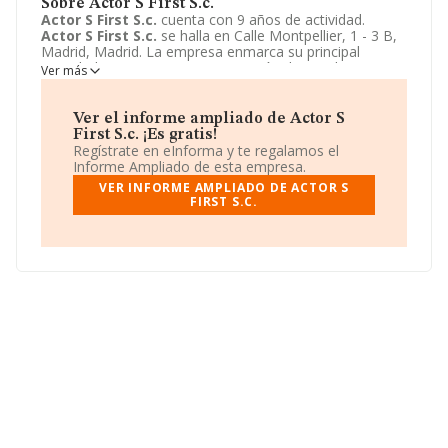
Sobre Actor S First S.c.
Actor S First S.c.
cuenta con 9 años de actividad.
Actor S First S.c.
se halla en Calle Montpellier, 1 - 3 B,
Madrid, Madrid. La empresa enmarca su principal
actividad CNAE como 9031 - Gestión de instalaciones
Ver más
para actividades artísticas y artes escénicas.
Actor S
First S.c.
toma la forma jurídica de Sociedad civil.
Ver el informe ampliado de Actor S
First S.c. ¡Es gratis!
Regístrate en eInforma y te regalamos el
Informe Ampliado de esta empresa.
VER INFORME AMPLIADO DE ACTOR S
FIRST S.C.