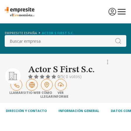
EMPRESITE ESPAÑA
ACTOR S FIRST S.C.
Buscar
Actor S First S.c.
0
/5
( 0 votos)
LLAMAR
SITIO WEB
CÓMO
VER
LLEGAR
INFORME
DIRECCIÓN Y CONTACTO
INFORMACIÓN GENERAL
DATOS COM