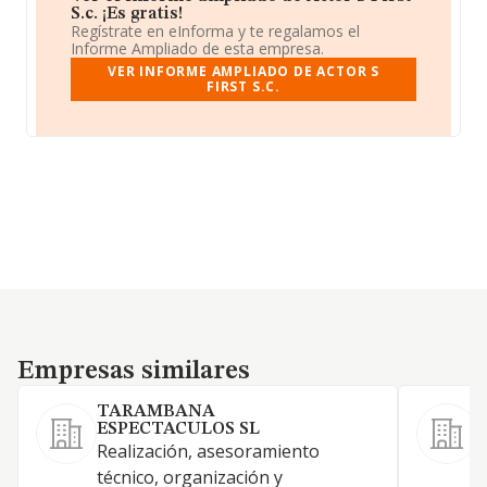
S.c. ¡Es gratis!
Regístrate en eInforma y te regalamos el
Informe Ampliado de esta empresa.
VER INFORME AMPLIADO DE ACTOR S
FIRST S.C.
Empresas similares
Empresas similares
TARAMBANA
ESPECTACULOS SL
1
Realización, asesoramiento
T
técnico, organización y