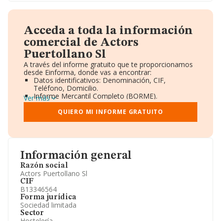
Acceda a toda la información
comercial de Actors
Puertollano Sl
A través del informe gratuito que te proporcionamos
desde Einforma, donde vas a encontrar:
Datos identificativos: Denominación, CIF,
Teléfono, Domicilio.
Informe Mercantil Completo (BORME).
Ver más
Gráficos de Evolución Ventas y Empleados.
Consejo de Administración y Administradores.
QUIERO MI INFORME GRATUITO
Directivos y Ejecutivos.
Accionistas.
Participaciones y Vinculaciones en otras empresas.
Artículos de prensa publicados sobre la empresa.
Información oficial y registral complementaria.
Información general
Razón social
Actors Puertollano Sl
CIF
B13346564
Forma jurídica
Sociedad limitada
Sector
Hostelería