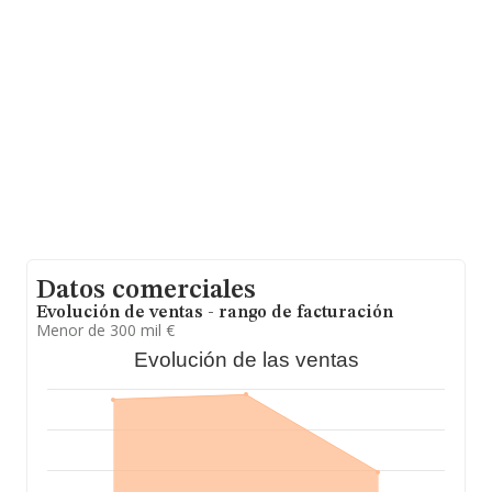
alcanzado los 43 millones de euros. Como información
adicional de interés, la antigüedad alcanza los 16 años
desde la constitución. Los empleados de media son 2.
Datos comerciales
Evolución de ventas - rango de facturación
Menor de 300 mil €
Evolución de las ventas