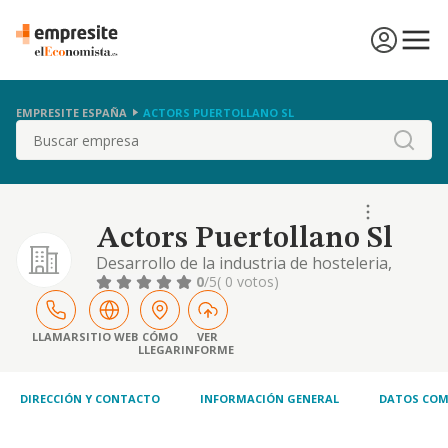
EMPRESITE ESPAÑA
ACTORS PUERTOLLANO SL
Buscar
Actors Puertollano Sl
Desarrollo de la industria de hosteleria,
mediante la explotacion de establecimientos
0
/5
( 0 votos)
adecuados, tales como bares, cafeterias,
pubs, hoteles, hostales, moteles.
LLAMAR
SITIO WEB
CÓMO
VER
LLEGAR
INFORME
DIRECCIÓN Y CONTACTO
INFORMACIÓN GENERAL
DATOS COM