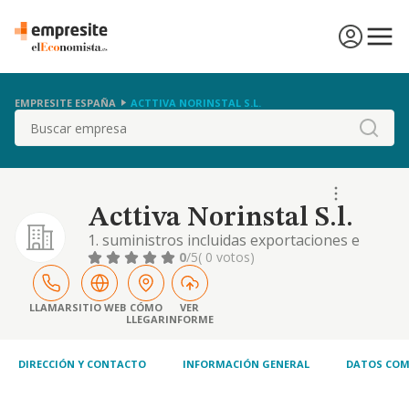
EMPRESITE ESPAÑA
ACTTIVA NORINSTAL S.L.
Buscar
Acttiva Norinstal S.l.
1. suministros incluidas exportaciones e
importaciones de material de construccion.
0
/5
( 0 votos)
2. suministros incluidas exportaciones e
importaciones de material electrico
industrial.
LLAMAR
SITIO WEB
CÓMO
VER
LLEGAR
INFORME
DIRECCIÓN Y CONTACTO
INFORMACIÓN GENERAL
DATOS COM