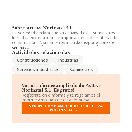
Sobre Acttiva Norinstal S.l.
La sociedad declara que su actividad es 1. suministros
incluidas exportaciones e importaciones de material de
construcción. 2. suministros incluidas exportaciones e
importaciones de material electrico industrial. La
Ver más
sociedad está inscrita en el Registro Mercantil como
Actividades relacionadas
Sociedad Limitada. Su actividad CNAE es '%cnae%' con
Construcciones
Industrias
código 9699. La compañía no tiene actividad en
mercados exteriores.
Servicios industriales
Suministros
Según la Recomendación 2003/361/CE de la Comisión,
de 6 de mayo de 2003, sobre la definición de
microempresas, pequeñas y medianas empresas, la
Ver el informe ampliado de Acttiva
compañía entra en la categoría de microempresas.
Norinstal S.l. ¡Es gratis!
Sobre el rendimiento de la compañía en 2024, las
Regístrate en eInforma y te regalamos el
ventas han subido un 101%. No ha habido variación en
Informe Ampliado de esta empresa.
cuanto al número de empleados con respecto al 2023 y
VER INFORME AMPLIADO DE ACTTIVA
teniendo en cuenta la información disponible en
NORINSTAL S.L.
INFORMA, ha dispuesto de un número de empleados
por debajo de la media de sector.
Es posible ponerse en contacto con la empresa a través
del teléfono 916300218.