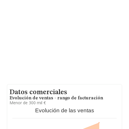
La sociedad española
Acttiva Norinstal S.L
,
B81740482, tiene su domicilio social establecido en
Calle Luz núm. 6 Las Matas, (28290), en el municipio de
Las Rozas De Madrid, Madrid.
Con los datos a disposición de INFORMA sobre 9.722
empresas pertenecientes al sector, en el ámbito
nacional la facturación alcanza la cifra de 2.560 millones
de euros y se calcula un promedio de facturación de
263 mil euros entre todas las compañías, siendo la
facturación de la empresa en estudio superior a este
promedio. Teniendo en cuenta la información sobre
Madrid, en la base de datos de INFORMA aparecen
2570 empresas, cuyas ventas en 2024 han alcanzado
los 1.402 millones de euros. Para aportar ulterior
información de interés en el ámbito sectorial, los
empleados de media son 4; la antigüedad desde la
constitución es de 17 años.
Datos comerciales
Evolución de ventas - rango de facturación
Menor de 300 mil €
Evolución de las ventas