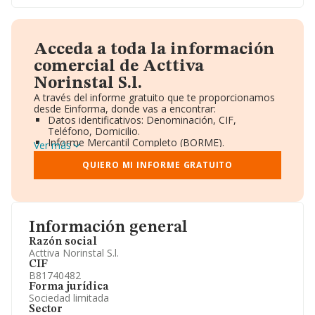
Acceda a toda la información
comercial de Acttiva
Norinstal S.l.
A través del informe gratuito que te proporcionamos
desde Einforma, donde vas a encontrar:
Datos identificativos: Denominación, CIF,
Teléfono, Domicilio.
Informe Mercantil Completo (BORME).
Ver más
Gráficos de Evolución Ventas y Empleados.
Consejo de Administración y Administradores.
QUIERO MI INFORME GRATUITO
Directivos y Ejecutivos.
Accionistas.
Participaciones y Vinculaciones en otras empresas.
Artículos de prensa publicados sobre la empresa.
Información oficial y registral complementaria.
Información general
Razón social
Acttiva Norinstal S.l.
CIF
B81740482
Forma jurídica
Sociedad limitada
Sector