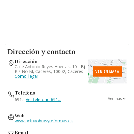
Dirección y contacto
Dirección
Calle Antonio Reyes Huertas, 10 - Bj
Bis No Bl, Caceres, 10002, Caceres
VER EN MAPA
Como llegar
Teléfono
Ver más
691...
Ver teléfono 691...
625...
Web
Ver teléfono 625...
www.actuaobrasyreformas.es
617...
Ver teléfono 617...
Email