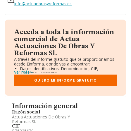
info@actuaobrasyreformas.es
Acceda a toda la información
comercial de Actua
Actuaciones De Obras Y
Reformas Sl.
A través del informe gratuito que te proporcionamos
desde Einforma, donde vas a encontrar:
Datos identificativos: Denominación, CIF,
Ver más
Teléfono, Domicilio.
Informe Mercantil Completo (BORME).
QUIERO MI INFORME GRATUITO
Gráficos de Evolución Ventas y Empleados.
Consejo de Administración y Administradores.
Directivos y Ejecutivos.
Accionistas.
Participaciones y Vinculaciones en otras empresas.
Información general
Artículos de prensa publicados sobre la empresa.
Información oficial y registral complementaria.
Razón social
Actua Actuaciones De Obras Y
Reformas Sl.
CIF
B75325670