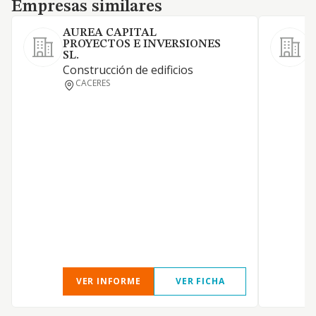
Empresas similares
Empresas similares
AUREA CAPITAL
PROYECTOS E INVERSIONES
SL.
S
Construcción de edificios
C
CACERES
r
VER INFORME
VER FICHA