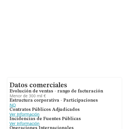
las empresas es de 194 mil euros. En relación con la
información de la provincia de Cáceres, en la base de
datos INFORMA constan 1212 empresas, con ventas en
2024 de hasta 242 millones de euros. Para aportar
ulterior información de interés en el ámbito sectorial, la
media de antigüedad desde la constitución es de 17
años. Los empleados de media son 2.
Datos comerciales
Evolución de ventas - rango de facturación
Menor de 300 mil €
Estructura corporativa - Participaciones
NO
Contratos Públicos Adjudicados
Ver Información
Incidencias de Fuentes Públicas
Ver Información
Operaciones Internacionales