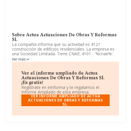
Sobre Actua Actuaciones De Obras Y Reformas
Sl.
La compañía informa que su actividad es 4121
construcción de edificios residenciales. La empresa es
una Sociedad Limitada. Tiene CNAE: 4101 - '%cnae%'.
La compañía no tiene actividad en mercados exteriores.
Ver más
La dirección de correo es
info@actuaobrasyreformas.es
. Para saber más puedes
Ver el informe ampliado de Actua
acceder a su página web en este enlace
Actuaciones De Obras Y Reformas Sl.
www.actuaobrasyreformas.es
.
¡Es gratis!
Regístrate en eInforma y te regalamos el
La empresa
Actua Actuaciones de Obras y
Informe Ampliado de esta empresa.
Reformas S.L
, CIF B75325670, está situada en Calle
VER INFORME AMPLIADO DE ACTUA
Antonio Reyes Huertas núm. 10 Bj Bis No Bl, (10002),
ACTUACIONES DE OBRAS Y REFORMAS
SL.
en el municipio de Cáceres, Extremadura.
Con los datos a disposición de INFORMA sobre 188.948
empresas pertenecientes al sector, a nivel nacional la
facturación asciende a 36.783 millones de euros y se
estima que el promedio de la facturación entre todas