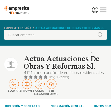
EMPRESITE ESPAÑA
ACTUA ACTUACIONES DE OBRAS Y REFORMAS SL.
Buscar
Actua Actuaciones De
Obras Y Reformas Sl.
4121 construcción de edificios residenciales
0
/5
( 0 votos)
LLAMAR
SITIO WEB
CÓMO
VER
LLEGAR
INFORME
DIRECCIÓN Y CONTACTO
INFORMACIÓN GENERAL
DATOS COM