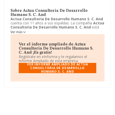
Sobre Actua Consultoria De Desarrollo
Humano S. C. And
Actua Consultoria De Desarrollo Humano S. C. And
cuenta con 11 años a sus espaldas. La compañía
Actua
Consultoria De Desarrollo Humano S. C. And
está
localizada en Calle Jorge Guillen, 2 - 2 3. Su actividad
Ver más
CNAE se ubica dentro de 8559 - Otra educación n.c.o.p..
Actua Consultoria De Desarrollo Humano S. C. And
tiene un modelo de sociedad Sociedad cooperativa.
Ver el informe ampliado de Actua
Consultoria De Desarrollo Humano S.
C. And ¡Es gratis!
Regístrate en eInforma y te regalamos el
Informe Ampliado de esta empresa.
VER INFORME AMPLIADO DE ACTUA
CONSULTORIA DE DESARROLLO
HUMANO S. C. AND