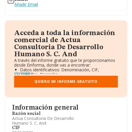
Añadir Email
Acceda a toda la información
comercial de Actua
Consultoria De Desarrollo
Humano S. C. And
A través del informe gratuito que te proporcionamos
desde Einforma, donde vas a encontrar:
Datos identificativos: Denominación, CIF,
Ver más
Teléfono, Domicilio.
Informe Mercantil Completo (BORME).
QUIERO MI INFORME GRATUITO
Gráficos de Evolución Ventas y Empleados.
Consejo de Administración y Administradores.
Directivos y Ejecutivos.
Accionistas.
Participaciones y Vinculaciones en otras empresas.
Información general
Artículos de prensa publicados sobre la empresa.
Información oficial y registral complementaria.
Razón social
Actua Consultoria De Desarrollo
Humano S. C. And
CIF