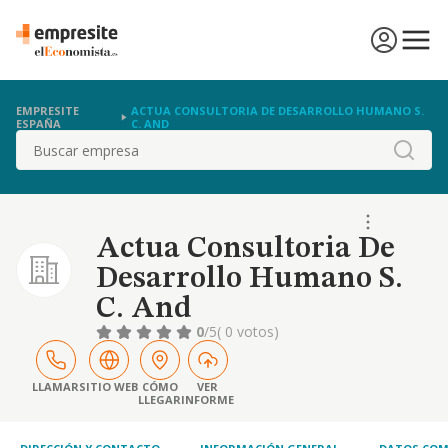
EMPRESITE
ACTUA CONSULTORIA DE DESARROLLO HUMANO S.
ESPAÑA
C. AND
Buscar
Actua Consultoria De
Desarrollo Humano S.
C. And
0
/5
( 0 votos)
LLAMAR
SITIO WEB
CÓMO
VER
LLEGAR
INFORME