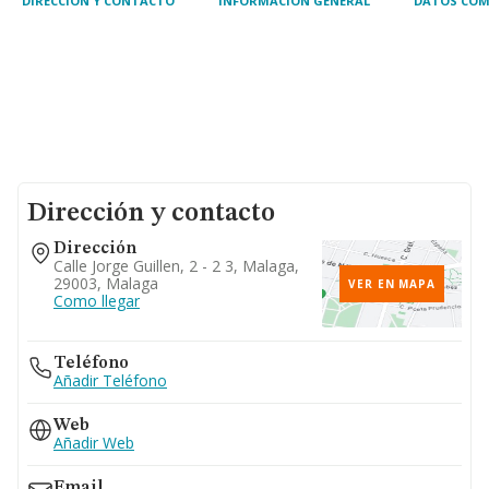
DIRECCIÓN Y CONTACTO
INFORMACIÓN GENERAL
DATOS COM
Dirección y contacto
Dirección
Calle Jorge Guillen, 2 - 2 3, Malaga,
29003, Malaga
VER EN MAPA
Como llegar
Teléfono
Añadir Teléfono
Web
Añadir Web
Email